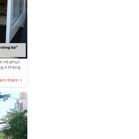
 vòng ba”
i nể phục
ng 4 tháng
em thêm