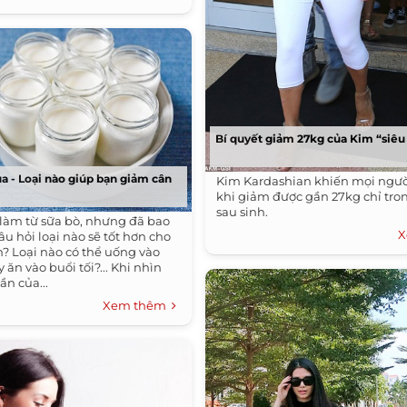
Bí quyết giảm 27kg của Kim “siêu
ua - Loại nào giúp bạn giảm cân
Kim Kardashian khiến mọi ngườ
khi giảm được gần 27kg chỉ tro
sau sinh.
u làm từ sữa bò, nhưng đã bao
X
âu hỏi loại nào sẽ tốt hơn cho
n? Loại nào có thể uống vào
 ăn vào buổi tối?... Khi nhìn
ần của...
Xem thêm