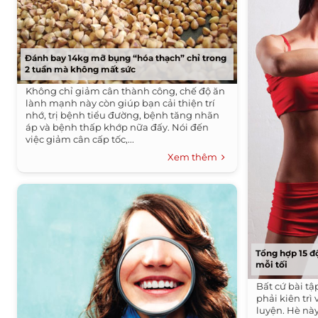
Đánh bay 14kg mỡ bụng “hóa thạch” chỉ trong
2 tuần mà không mất sức
Không chỉ giảm cân thành công, chế độ ăn
lành mạnh này còn giúp bạn cải thiện trí
nhớ, trị bệnh tiểu đường, bệnh tăng nhãn
áp và bệnh thấp khớp nữa đấy. Nói đến
việc giảm cân cấp tốc,...
Xem thêm
Tổng hợp 15 đ
mỗi tối
Bất cứ bài t
phải kiên trì
luyện. Hè nà