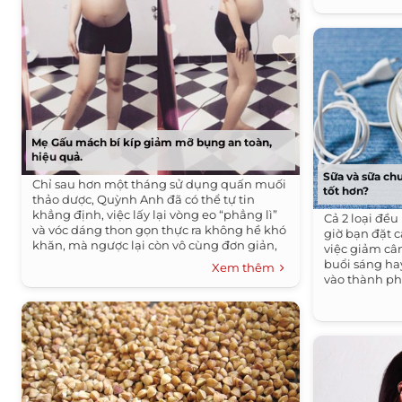
Mẹ Gấu mách bí kíp giảm mỡ bụng an toàn,
hiệu quả.
Sữa và sữa ch
Chỉ sau hơn một tháng sử dụng quấn muối
tốt hơn?
thảo dược, Quỳnh Anh đã có thể tự tin
khẳng định, việc lấy lại vòng eo “phẳng lì”
Cả 2 loại đề
và vóc dáng thon gọn thực ra không hề khó
giờ bạn đặt c
khăn, mà ngược lại còn vô cùng đơn giản,
việc giảm câ
và có thể làm được “ngon ơ” nếu như lựa
buổi sáng hay
Xem thêm
chọn đúng được sản phẩm an toàn, hiệu
vào thành ph
quả.