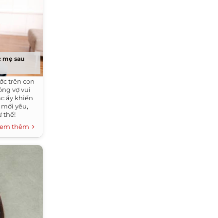
c mẹ sau
ớc trên con
ông vợ vui
ắc ấy khiến
 mới yêu,
 thế!
em thêm