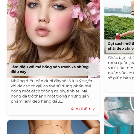
Gọt sạch mỡ t
phái đẹp chỉ v
Chắc bạn khôn
mua quần jean
Làm điệu với má hồng nên tránh xa những
sau" của mình
điều này
quần vừa eo t
sẽ giúp bạn gi
Những điều bên dưới đây sẽ là lưu ý tuyệt
vời để các cô gái có thể sử dụng phấn má
hồng một cách thông minh, tinh tế. Má
hồng đã trở thành một trong những sản
phẩm làm đẹp hàng đầu...
Xem thêm