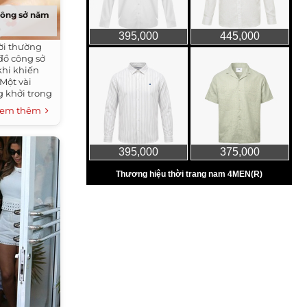
công sở năm
rời thường
đồ công sở
hi khiến
Một vài
g khởi trong
mèo là lựa
em thêm