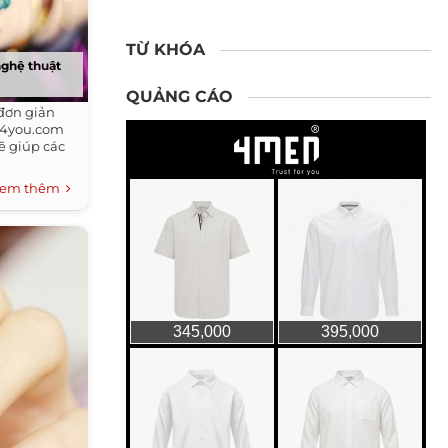
TỪ KHÓA
nghệ thuật
QUẢNG CÁO
đơn giản
u4you.com
ẽ giúp các
em thêm