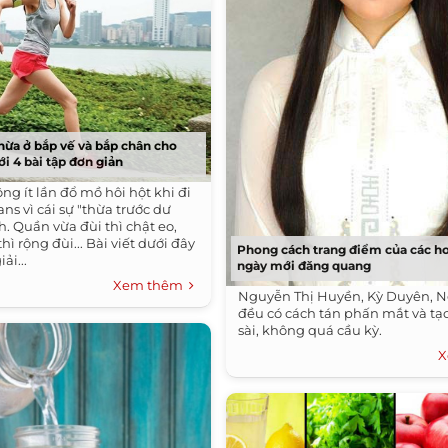
hừa ở bắp vế và bắp chân cho
ới 4 bài tập đơn giản
g ít lần đổ mồ hôi hột khi đi
s vì cái sự "thừa trước dư
. Quần vừa đùi thì chật eo,
hì rộng đùi... Bài viết dưới đây
Phong cách trang điểm của các ho
ải...
ngày mới đăng quang
Xem thêm
Nguyễn Thị Huyền, Kỳ Duyên, N
đều có cách tán phấn mắt và tạo
sài, không quá cầu kỳ.
X