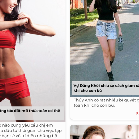
Vợ Đăng Khôi chia sẻ cách giảm c
khi cho con bú
Thủy Anh có rất nhiều bí quyết
toàn khi cho con bú.
ộng tác đốt mỡ thừa toàn cơ thể
X
ập nào cũng yêu cầu chị em
 và đầu tư thời gian cho việc tập
y bạn sẽ vô tư diện những bộ