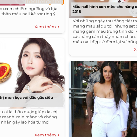
Mẫu nail hình con mèo cho nàng 
u.com chiêm ngưỡng và lựa
2018
 thân mẫu nail kẻ sọc ưng ý
Với những ngày thu đông tiết t
mang màu sắc u tối, những set 
Xem thêm
mang gam màu trung tính đôi k
các nàng cảm thấy nhàm chán. 
mẫu nail đẹp sẽ đem lại sự hứn
công việc và mẫu nail hình con 
X
chọn hay đó.
trị mụn bọc với dầu gấc siêu
 coi là thần dược giúp da chị
e mạnh, mịn màng và chống
c nhân gây lão hóa từ môi
Xem thêm