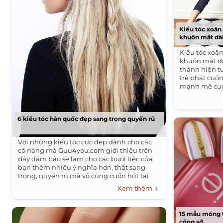
Kiểu tóc xoăn
khuôn mặt dài
Kiểu tóc xoă
khuôn mặt dà
thành hiện t
trẻ phát cuồ
mạnh mẽ cuố
6 kiểu tóc hàn quốc đẹp sang trọng quyến rũ
Với những kiểu tóc cực đẹp dành cho các
cô nàng mà Guu4you.com giới thiệu trên
đây đảm bảo sẽ làm cho các buổi tiệc của
bạn thêm nhiều ý nghĩa hơn, thật sang
trọng, quyến rũ mà vô cùng cuốn hút tại
các bữa tiệc nhé các nàng. Chúc các nàng
Xem thêm
luôn xinh đẹp và mới mẻ hàng ngày với
những kiểu tóc này nhé!
15 mẫu móng t
công sở