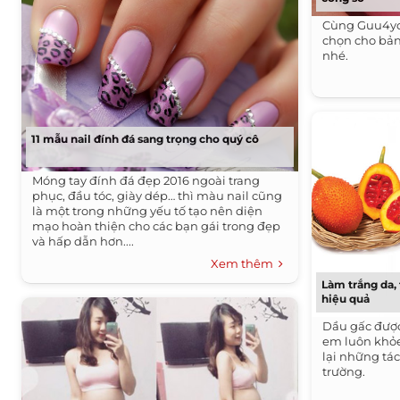
Cùng Guu4yo
chọn cho bản
nhé.
11 mẫu nail đính đá sang trọng cho quý cô
Móng tay đính đá đẹp 2016 ngoài trang
phục, đầu tóc, giày dép… thì màu nail cũng
là một trong những yếu tố tạo nên diện
mạo hoàn thiện cho các bạn gái trong đẹp
và hấp dẫn hơn....
Xem thêm
Làm trắng da, 
hiệu quả
Dầu gấc được
em luôn khỏ
lại những tá
trường.