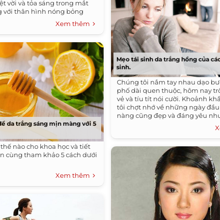
ệt vời và tỏa sáng trong mắt
 với thân hình nóng bỏng
mỡ thừa.
Xem thêm
Mẹo tái sinh da trắng hồng của cá
sinh.
Chúng tôi nắm tay nhau dạo bư
phố dài quen thuộc, hôm nay tr
vẻ và tíu tít nói cười. Khoảnh kh
tôi chợt nhớ về những ngày đầu
nàng cũng đẹp và đáng yêu như
để da trắng sáng mịn màng với 5
X
thế nào cho khoa học và tiết
n cùng tham khảo 5 cách dưới
Xem thêm