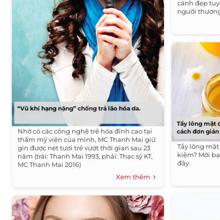
cánh đẹp tuy
người thương
không chút 
“Vũ khí hạng nặng” chống trả lão hóa da.
Tẩy lông mặt 
Nhờ có các công nghệ trẻ hóa đỉnh cao tại
cách đơn giản
thẩm mỹ viện của mình, MC Thanh Mai giữ
Tẩy lông mặt 
gìn được nét tươi trẻ vượt thời gian sau 23
kiệm? Mời bạ
năm (trái: Thanh Mai 1993, phải: Thạc sỹ KT,
đây.
MC Thanh Mai 2016)
Xem thêm