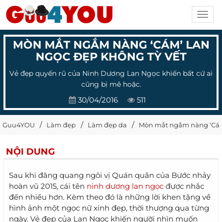
Toggl
navig
MÒN MẮT NGẮM NÀNG ‘CÁM’ LAN
NGỌC ĐẸP KHÔNG TỲ VẾT
Vẻ đẹp quyến rũ của Ninh Dương Lan Ngọc khiến bất cứ ai
cũng bị mê hoặc.
30/04/2016
511
Guu4YOU
Làm đẹp
Làm đẹp da
Mòn mắt ngắm nàng ‘Cám
NỘI DUNG
Sau khi đăng quang ngôi vị Quán quân của Bước nhảy
hoàn vũ 2015, cái tên
ninh dương lan ngọc
được nhắc
đến nhiều hơn. Kèm theo đó là những lời khen tặng về
hình ảnh một ngọc nữ xinh đẹp, thời thượng qua từng
ngày. Vẻ đẹp của Lan Ngọc khiến người nhìn muốn