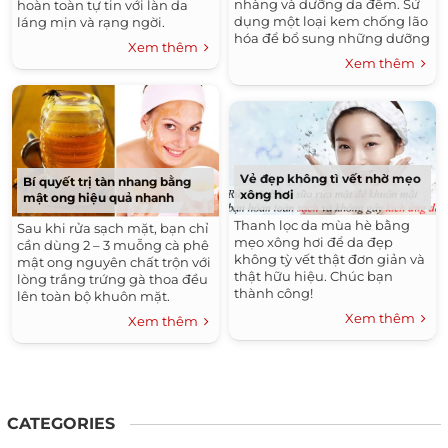
nhàng và dưỡng da đêm. Sử
hoàn toàn tự tin với làn da
dụng một loại kem chống lão
láng mịn và rạng ngời.
hóa để bổ sung những dưỡng
Xem thêm
chất cần thiết cho da, phòng
Xem thêm
chống nếp nhăn, giúp da
luôn căng mịn.
Vẻ đẹp không tì vết nhờ mẹo
Bí quyết trị tàn nhang bằng
xông hơi
mật ong hiệu quả nhanh
Thanh lọc da mùa hè bằng
Sau khi rửa sạch mặt, bạn chỉ
mẹo xông hơi để da đẹp
cần dùng 2 – 3 muỗng cà phê
không tỳ vết thật đơn giản và
mật ong nguyên chất trộn với
thật hữu hiệu. Chúc bạn
lòng trắng trứng gà thoa đều
thành công!
lên toàn bộ khuôn mặt.
Massage nhẹ nhàng ở những
Xem thêm
Xem thêm
vùng có tàn nhang, sau
khoảng 15 – 20 phút thì rửa
sạch lại mặt bằng nước ấm.
CATEGORIES