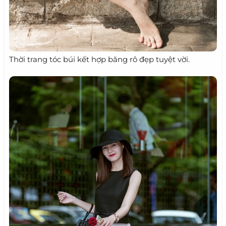
Thời trang tóc búi kết hợp băng rô đẹp tuyệt vời.