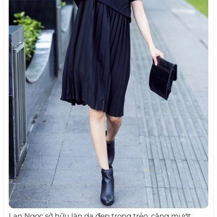
Lan Ngọc sở hữu làn da đẹp trong trẻo, căng mướt,