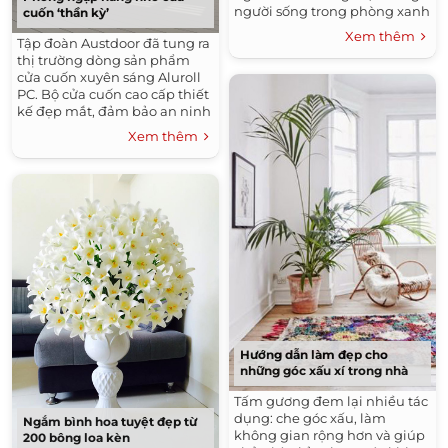
người sống trong phòng xanh
cuốn ‘thần kỳ’
có giấc ngủ kéo dài 7 giờ 52
Xem thêm
Tập đoàn Austdoor đã tung ra
phút.
thị trường dòng sản phẩm
cửa cuốn xuyên sáng Aluroll
PC. Bộ cửa cuốn cao cấp thiết
kế đẹp mắt, đảm bảo an ninh
và cung cấp nhiều tiện ích
Xem thêm
cho không gian tầng một của
gia chủ.
Hướng dẫn làm đẹp cho
những góc xấu xí trong nhà
Tấm gương đem lại nhiều tác
dụng: che góc xấu, làm
Ngắm bình hoa tuyệt đẹp từ
không gian rộng hơn và giúp
200 bông loa kèn