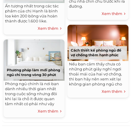
chủ nhà chỉn chu trước khi ra
Ấn tượng nhất trong các tác
đường.
phẩm của chị Hạnh là bình
Xem thêm
loa kèn 200 bông vừa hoàn
thành được 1.600 like.
Xem thêm
Cách thiết kế phòng ngủ để
vợ chồng thêm hạnh phúc
Nếu bạn cảm thấy chưa có
những phút giây nghỉ ngơi
Phương pháp làm mới phòng
thoải mái của hai vợ chồng,
ngủ chỉ trong vòng 30 phút
thì bạn hãy nên xem xét lại
Phòng ngủ chính là nơi bạn
không gian phòng ngủ cho
dành nhiều thời gian nhất
hợp lý
Xem thêm
trong cuộc sống nhưng đôi
khi lại là chỗ ít được quan
tâm nhất có phải như vậy
không?
Xem thêm