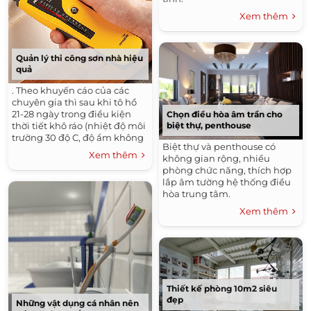
Xem thêm
Quản lý thi công sơn nhà hiệu
quả
. Theo khuyến cáo của các
chuyên gia thì sau khi tô hồ
21-28 ngày trong điều kiện
Chọn điều hòa âm trần cho
biệt thự, penthouse
thời tiết khô ráo (nhiệt độ môi
trường 30 độ C, độ ẩm không
Biệt thự và penthouse có
khí 80%) hoặc độ ẩm tường
Xem thêm
không gian rộng, nhiều
dưới 16% theo máy đo độ ẩm
phòng chức năng, thích hợp
Protimeter là khoảng thời
lắp âm tường hệ thống điều
gian thi công sơn tốt nhất.
hòa trung tâm.
Xem thêm
Thiết kế phòng 10m2 siêu
đẹp
Những vật dụng cá nhân nên