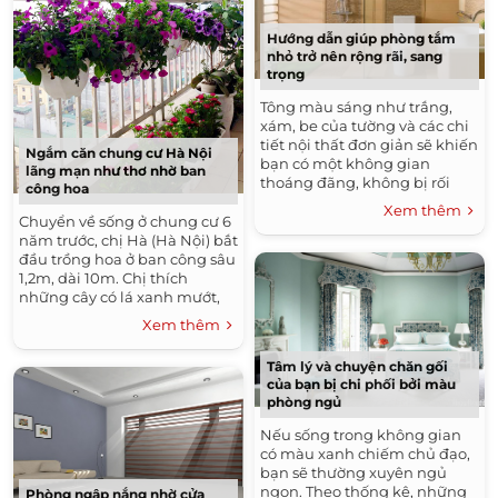
Hướng dẫn giúp phòng tắm
nhỏ trở nên rộng rãi, sang
trọng
Tông màu sáng như trắng,
xám, be của tường và các chi
tiết nội thất đơn giản sẽ khiến
Ngắm căn chung cư Hà Nội
bạn có một không gian
lãng mạn như thơ nhờ ban
thoáng đãng, không bị rối
công hoa
mắt và gây cảm giác tù túng,
Xem thêm
chật chội.
Chuyển về sống ở chung cư 6
năm trước, chị Hà (Hà Nội) bắt
đầu trồng hoa ở ban công sâu
1,2m, dài 10m. Chị thích
những cây có lá xanh mướt,
nhiều hoa nhỏ nở thành từng
Xem thêm
chùm rủ xuống tạo nên một
ban công đẹp lãng mạn, nhẹ
Tâm lý và chuyện chăn gối
nhàng như tính cách của
của bạn bị chi phối bởi màu
người chăm hoa. (Xem cả
phòng ngủ
vườn).
Nếu sống trong không gian
có màu xanh chiếm chủ đạo,
bạn sẽ thường xuyên ngủ
ngon. Theo thống kê, những
Phòng ngập nắng nhờ cửa