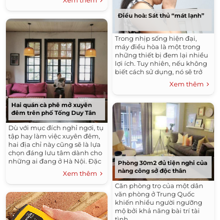
trong cuộc sống vì sự...
Điều hoà: Sát thủ “mát lạnh”
Trong nhịp sống hiện đại,
máy điều hòa là một trong
những thiết bị đem lại nhiều
lợi ích. Tuy nhiên, nếu không
biết cách sử dụng, nó sẽ trở
thành mối nguy hiểm đối với
Xem thêm
sức khoẻ con người. Thế nên,
hãy trở thành người tiêu
Hai quán cà phê mở xuyên
dùng thông thái để bảo vệ
đêm trên phố Tống Duy Tân
mình cũng như những người
thân xung quanh nhé!
Dù với mục đích nghỉ ngơi, tụ
tập hay làm việc xuyên đêm,
hai địa chỉ này cũng sẽ là lựa
chọn đáng lưu tâm dành cho
những ai đang ở Hà Nội. Đặc
Phòng 30m2 đủ tiện nghi của
biệt, bạn cũng có thể nếm
nàng công sở độc thân
Xem thêm
thử các món ngon nổi tiếng ở
Căn phòng trọ của một dân
khu ẩm thực Tống Duy Tân
văn phòng ở Trung Quốc
như phở đường tàu, cơm đảo
khiến nhiều người ngưỡng
gà rang…
mộ bởi khả năng bài trí tài
tình.