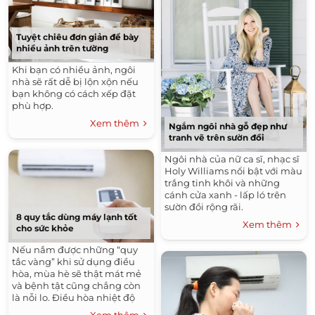
Tuyệt chiêu đơn giản để bày
nhiều ảnh trên tường
Khi bạn có nhiều ảnh, ngôi
nhà sẽ rất dễ bị lộn xộn nếu
bạn không có cách xếp đặt
phù hợp.
Xem thêm
Ngắm ngôi nhà gỗ đẹp như
tranh vẽ trên sườn đồi
Ngôi nhà của nữ ca sĩ, nhạc sĩ
Holy Williams nổi bật với màu
trắng tinh khôi và những
cánh cửa xanh - lấp ló trên
sườn đồi rộng rãi.
8 quy tắc dùng máy lạnh tốt
Xem thêm
cho sức khỏe
Nếu nắm được những “quy
tắc vàng” khi sử dụng điều
hòa, mùa hè sẽ thật mát mẻ
và bệnh tật cũng chẳng còn
là nỗi lo. Điều hòa nhiệt độ
đang ngày càng phổ biến
Xem thêm