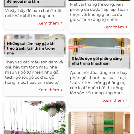
để ngoài nhà tắm
Mất vài tháng thi công, văn
phòng đã được “lắp ráp” hoàn
Vì vậy, hãy để bàn chải ở một
thiện với không gian có đủ
nơi khác khô thoáng hơn.
gió và ánh sáng tự nhiên.
Xem thêm
Xem thêm
Những sai lầm hay gặp khi
treo tranh, trải thảm trong
nhà
3 bước dọn gối phồng căng
Thay vào các màu sơn đậm và
như trong khách sạn
giả, hãy tìm tông màu nhẹ
màu và gỗ tự nhiên như gỗ
Ajdari nói đùa rằng mình hay
tếch, gỗ sồi, gỗ óc chó, gỗ
phân gối thành hai loại: Loại
hồng mộc, hoặc anh đào tự
"vui vẻ" khi chúng phồng to,
nhiên.
còn loại "buồn bã" thì trông
Xem thêm
lộn xộn. Và tương ứng như
tên của mình, những chiếc
Xem thêm
gối sẽ ảnh hưởng lên tâm
trạng của khách hàng.