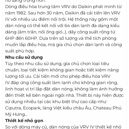
hộ sang trọng hơn.
Dòng điều hòa trung tâm VRV do Daikin phát minh từ
năm 1982. Sau hơn 30 năm, Daikin đã cải tiến lên VRV
IV với nhiều ưu điểm nổi trội. Hệ thống này gồm một
dàn nóng có thể kết nối với 64 dàn lạnh đa dạng kiểu
dáng (âm trần, nối ống gió...), dãy công suất rộng từ
6HP đến 60HP. Dựa trên số lượng và thể tích phòng
muốn lắp điều hòa, mà gia chủ chọn dàn lạnh và công
suất phù hợp.
Nhu cầu sử dụng
Tùy theo nhu cầu sử dụng, gia chủ chọn loại tiêu
chuẩn, loại tiết kiệm không gian hoặc tiết kiệm năng
lượng tối ưu. Cải tiến mới cho phép điều hòa VRV
IV đáp ứng công suất làm lạnh cho không gian rộng,
linh hoạt vị trí lắp đặt dàn nóng, không làm ảnh hưởng
đến thiết kế bên ngoài ngôi nhà. Thiết bị này hiện được
sử dụng nhiều tại các khu biệt thự cao cấp như
Ciputra, Ecopark, làng Việt kiều châu Âu, Chateau Phú
Mỹ Hưng...
Thiết kế nhỏ gọn
So với dòng máy cũ, dàn nóng của VRV IV thiết kế nhỏ