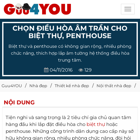
Toggl
navig
CHỌN ĐIỀU HÒA ÂM TRẦN CHO
BIỆT THỰ, PENTHOUSE
Biệt thự và penthouse có không gian rộng, nhiều phòng
chức năng, thích hợp lắp âm tường hệ thống điều hòa
trung tâm.
04/11/2016
129
Guu4YOU
Nhà đẹp
Thiết kế nhà đẹp
Nội thất nhà đẹp
NỘI DUNG
Tiện nghi và sang trọng là 2 tiêu chí gia chủ quan tâm
hàng đầu khi lắp đặt điều hòa cho
biệt thự
hoặc
penthouse. Những công trình dân dụng cao cấp này sở
hữu không gian rộng, nhiều phòng chức năng, đòi hỏi