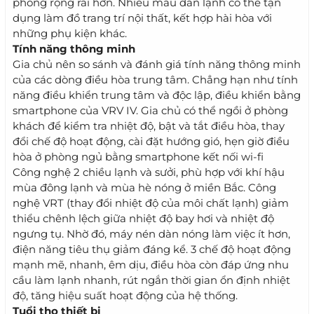
phòng rộng rãi hơn. Nhiều mẫu dàn lạnh có thể tận
dụng làm đồ trang trí nội thất, kết hợp hài hòa với
những phụ kiện khác.
Tính năng thông minh
Gia chủ nên so sánh và đánh giá tính năng thông minh
của các dòng điều hòa trung tâm. Chẳng hạn như tính
năng điều khiển trung tâm và độc lập, điều khiển bằng
smartphone của VRV IV. Gia chủ có thể ngồi ở phòng
khách để kiểm tra nhiệt độ, bật và tắt điều hòa, thay
đổi chế độ hoạt động, cài đặt hướng gió, hẹn giờ điều
hòa ở phòng ngủ bằng smartphone kết nối wi-fi
Công nghệ 2 chiều lạnh và sưởi, phù hợp với khí hậu
mùa đông lạnh và mùa hè nóng ở miền Bắc. Công
nghệ VRT (thay đổi nhiệt độ của môi chất lạnh) giảm
thiểu chênh lệch giữa nhiệt độ bay hơi và nhiệt độ
ngưng tụ. Nhờ đó, máy nén dàn nóng làm việc ít hơn,
điện năng tiêu thụ giảm đáng kể. 3 chế độ hoạt động
mạnh mẽ, nhanh, êm dịu, điều hòa còn đáp ứng nhu
cầu làm lạnh nhanh, rút ngắn thời gian ổn định nhiệt
độ, tăng hiệu suất hoạt động của hệ thống.
Tuổi thọ thiết bị