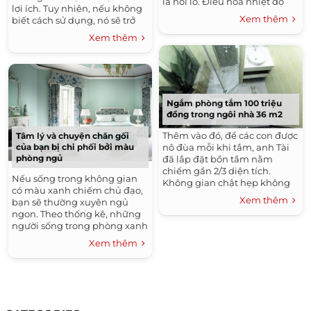
là nỗi lo. Điều hòa nhiệt độ
lợi ích. Tuy nhiên, nếu không
đang ngày càng phổ biến
Xem thêm
biết cách sử dụng, nó sẽ trở
trong cuộc sống vì sự...
thành mối nguy hiểm đối với
Xem thêm
sức khoẻ con người. Thế nên,
hãy trở thành người tiêu
dùng thông thái để bảo vệ
mình cũng như những người
thân xung quanh nhé!
Ngắm phòng tắm 100 triệu
đồng trong ngôi nhà 36 m2
Thêm vào đó, để các con được
Tâm lý và chuyện chăn gối
nô đùa mỗi khi tắm, anh Tài
của bạn bị chi phối bởi màu
phòng ngủ
đã lắp đặt bồn tắm nằm
chiếm gần 2/3 diện tích.
Nếu sống trong không gian
Không gian chật hẹp không
có màu xanh chiếm chủ đạo,
thể lắp thêm bồn rửa tay
Xem thêm
bạn sẽ thường xuyên ngủ
khiến mọi sinh hoạt trở nên
ngon. Theo thống kê, những
bất tiện.
người sống trong phòng xanh
có giấc ngủ kéo dài 7 giờ 52
Xem thêm
phút.