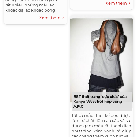
hơn khi mua sắm. Đặc biệt,
Xem thêm
rất nhiều những mẫu áo
nếu đây là chiếc blazer đầu
khoác dạ, áo khoác bóng
tiên trong đời
chày, áo blazer, áo thun...
Xem thêm
BST thời trang ‘cực chất’ của
Kanye West kết hợp cùng
A.P.C
Tất cả mẫu thiết kế đều được
làm từ chất liệu cao cấp và sử
dụng gam màu rất thanh lịch
như trắng, xám, xanh…sẽ giúp
các chàng thêm cuốn hút và