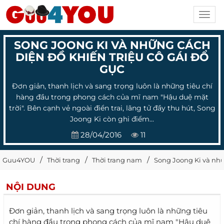
Toggl
navig
SONG JOONG KI VÀ NHỮNG CÁCH
DIỆN ĐỒ KHIẾN TRIỆU CÔ GÁI ĐỔ
GỤC
Đơn giản, thanh lịch và sang trọng luôn là những tiêu chí
hàng đầu trong phong cách của mĩ nam "Hậu duệ mặt
trời". Bên cạnh vẻ ngoài điển trai, lãng tử đầy thu hút, Song
Joong Ki còn ghi điểm...
28/04/2016
11
Guu4YOU
Thời trang
Thời trang nam
Song Joong Ki và nhữ
NỘI DUNG
Đơn giản, thanh lịch và sang trọng luôn là những tiêu
chí hàng đầu trong phong cách của mĩ nam "Hậu duệ