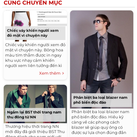
CÙNG CHUYÊN MỤC
Chiếc váy khiến người xem
đỏ mặt vì chuyện này
Chiếc váy khiến người xem đỏ
mặt vì chuyện này. Bông hoa
màu tím thẫm được in ngay
khu vực nhạy cảm khiến
người xem liên tưởng đến kì
nguyệt san của các chị em
Xem thêm
phụ nữ. Hoa đã trở thành một
trong những hoạ tiết kinh
điển trên trang phục
Phân biệt ba loại blazer nam
phổ biến độc đáo
Phân biệt ba loại blazer nam
Ngắm lại BST thời trang nam
phổ biến độc đáo. Hiểu kỹ
thu đông từ NN
càng về các phong cách
Thương hiệu thời trang NN
blazer sẽ giúp quý ông có
mới đây đã giới thiệu BST Thu
được sự lựa chọn đúng đắn
đông dành cho nam giới với