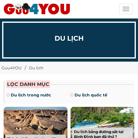
Toggl
navig
DU LỊCH
Guu4YOU
Du lịch
LỌC DANH MỤC
Du lịch trong nước
Du lịch quốc tế
Du lịch bằng đường sắt tại
Bình Định bạn đã thử ?