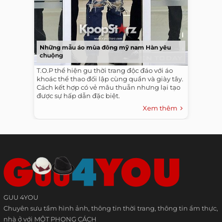
Những mẫu áo mùa đông mỹ nam Hàn yêu
chuộng
T.O.P thể hiện gu thời trang độc đáo với áo
khoác thể thao đối lập cùng quần và giày tây.
Cách kết hợp có vẻ mâu thuẫn nhưng lại tạo
được sự hấp dẫn đặc biệt.
Xem thêm
GUU 4YOU
Chuyên sưu tầm hình ảnh, thông tin thời trang, thông tin ẩm thực,
nhà ở với MỘT PHONG CÁCH