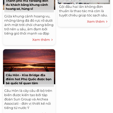
Thành phố ma Yardang đón
du khách bằng khung cảnh
Gội đầu hai lần không đơn
hoang sơ, hùng vĩ
thuần là thao tác mà còn là
tuyệt chiêu giúp tóc sạch sâu.
Giữa khung cảnh hoang vu,
những tảng đá đỏ rực rỡ dưới
Xem thêm
ánh mặt trời chói chang bỗng
trở nên u sầu, ảm đạm bởi
tiếng gió thổi mạnh va đập
dữ dội.
Xem thêm
Cầu Hôn - Kiss Bridge địa
điểm hot Phú Quốc được bạn
bè quốc tế quan tâm
Cầu Hôn là cây cầu đi bộ trên
biển được kiến tạo bởi tập
đoàn Sun Group và Archea
Associati - đơn vị thiết kế nổi
tiếng từ nước Ý