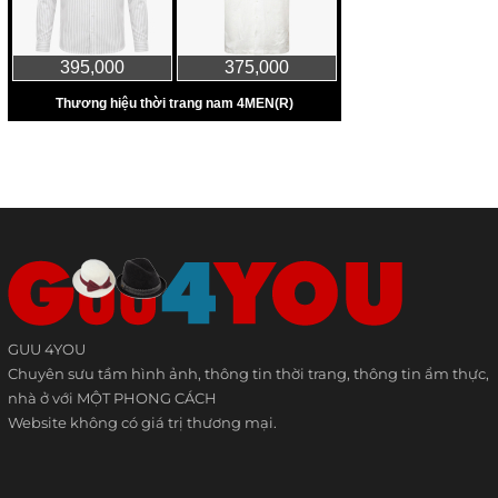
GUU 4YOU
Chuyên sưu tầm hình ảnh, thông tin thời trang, thông tin ẩm thực,
nhà ở với MỘT PHONG CÁCH
Website không có giá trị thương mại.