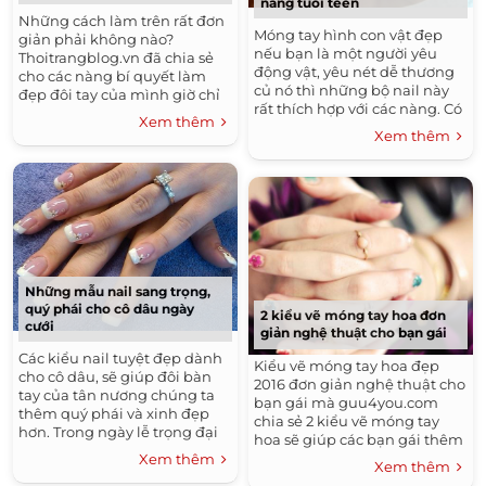
nàng tuổi teen
Những cách làm trên rất đơn
Tóc Ngang Vai Đẹp
Móng tay hình con vật đẹp
giản phải không nào?
nếu bạn là một người yêu
Thoitrangblog.vn đã chia sẻ
Bộ Sưu Tập Thời Trang Nam Đẹp
động vật, yêu nét dễ thương
cho các nàng bí quyết làm
củ nó thì những bộ nail này
Áo Thun Nam Đẹp
Tóc Ngắn Ngang Vai Đẹp
đẹp đôi tay của mình giờ chỉ
rất thích hợp với các nàng. Có
còn các nàng bắt tay vào thực
Xem thêm
Kiểu Tóc Nam Đẹp
rất nhiều con thú như: mèo,
hiện nữa thôi đó. Chúc các
Xem thêm
chó,...
bạn gái thực hiện thành công
Áo Sơ Mi Nữ Công Sở Đẹp Hàn Quốc 2016
và trở thành một cô dâu đẹp
Tóc Xoăn Đẹp
nhất trong ngày cưới của
mình và hãy luôn cùng đồng
Đầm Đẹp - Váy Đẹp Công Sở Hàn Quốc 2016
hành cùng với Guu4you.com
nhé.
Áo Sơ Mi Nam Đẹp
Tóc Tết Đẹp
Tóc Dài Đẹp
Những Kiểu Tóc Nam Đẹp
Tóc Uốn Xoăn Đẹp
Những mẫu nail sang trọng,
quý phái cho cô dâu ngày
Thời Trang Thu Đông Hàn Quốc 2015 - 2016
2 kiểu vẽ móng tay hoa đơn
cưới
giản nghệ thuật cho bạn gái
Tóc Ngắn Đẹp
Thời Trang Hè
Kiểu Tóc Đẹp
Các kiểu nail tuyệt đẹp dành
Kiểu vẽ móng tay hoa đẹp
Thời Trang Nam Hè 2016
Xu Hướng Tóc Đẹp 2016
cho cô dâu, sẽ giúp đôi bàn
2016 đơn giản nghệ thuật cho
tay của tân nương chúng ta
bạn gái mà guu4you.com
Những Kiểu Tóc Đẹp
Móng Tay Đẹp
thêm quý phái và xinh đẹp
chia sẻ 2 kiểu vẽ móng tay
hơn. Trong ngày lễ trọng đại
Thời Trang Đường Phố
Style Street
hoa sẽ giúp các bạn gái thêm
của mình
cá tính,
Xem thêm
Xem thêm