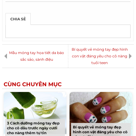
Kiểu Tóc Ngắn Ngang Vai Uốn Cụp
Kiểu Tóc Ngắn
Tóc Nhuộm Màu Hạt Dẻ Đẹp
Kiểu Tóc Nữ Đẹp
CHIA SẺ
Xu Hướng Thời Trang Nam 2015
Giảm Cân Nhanh
Váy Đầm Liền Thân Đẹp
Những Kiểu Tóc Nhuộm Đẹp
Áo Khoác Nữ Đẹp
Tóc Sao Hàn Quốc
Tóc Búi Đẹp
Bí quyết vẻ móng tay đẹp hình
Mẫu móng tay họa tiết da báo
Bí Quyết Giảm Cân
Cách Vẽ Móng Tay Đẹp
con vật đáng yêu cho cô nàng
sắc sảo, sành điệu
tuổi teen
Cách Mix Đồ Nam Đẹp
Xu Hướng Tóc Nam
Cách Trang Điểm
Thời Trang Nam Hàn Quốc Đẹp
Vẽ Móng Tay Đẹp
Áo Thun Đẹp
Tóc Mái Đẹp
CÙNG CHUYÊN MỤC
Chăm Sóc Tóc Đẹp
Trang Điểm
Mix Đồ Nam
Cách Làm Tóc Đẹp
Tóc Nam Vuốt Dựng Đẹp
Tóc Cô Dâu Đẹp
Tóc Nam Trẻ Đẹp
Búi Tóc Đẹp
Tóc Nhuộm Đẹp
3 Cách dưỡng móng tay đẹp
Thực Đơn Ăn Kiêng
Những Kiểu Móng Tay Đẹp
Bí quyết vẻ móng tay đẹp
cho cô dâu trước ngày cưới
hình con vật đáng yêu cho cô
cho nàng thêm tự tin
Những Kiểu Nail Đẹp
Tóc Uốn Đẹp