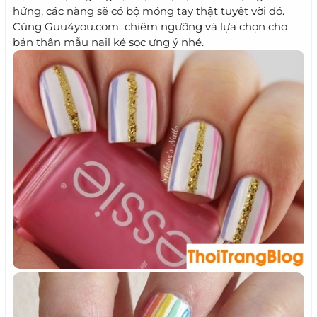
hứng, các nàng sẽ có bộ móng tay thật tuyệt vời đó.
Cùng Guu4you.com chiêm ngưỡng và lựa chọn cho
bản thân mẫu nail kẻ sọc ưng ý nhé.