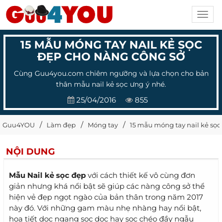
Toggl
navig
15 MẪU MÓNG TAY NAIL KẺ SỌC
ĐẸP CHO NÀNG CÔNG SỞ
Cùng Guu4you.com chiêm ngưỡng và lựa chọn cho bản
thân mẫu nail kẻ sọc ưng ý nhé.
25/04/2016
855
Guu4YOU
Làm đẹp
Móng tay
15 mẫu móng tay nail kẻ sọc
NỘI DUNG
Mẫu Nail kẻ sọc đẹp
với cách thiết kế vô cùng đơn
giản nhưng khá nổi bật sẽ giúp các nàng công sở thể
hiện vẻ đẹp ngọt ngào của bản thân trong năm 2017
này đó. Với những gam màu nhẹ nhàng hay nổi bật,
họa tiết dọc ngang sọc dọc hay sọc chéo đầy ngẫu