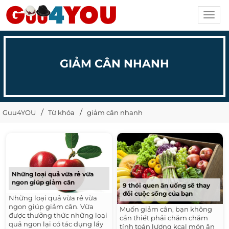
Toggl
navig
GIẢM CÂN NHANH
Guu4YOU
Từ khóa
giảm cân nhanh
Những loại quả vừa rẻ vừa
ngon giúp giảm cân
9 thói quen ăn uống sẽ thay
đổi cuộc sống của bạn
Những loại quả vừa rẻ vừa
ngon giúp giảm cân. Vừa
Muốn giảm cân, bạn không
được thưởng thức những loại
cần thiết phải chăm chăm
quả ngon lại có tác dụng lấy
tính toán lượng kcal món ăn