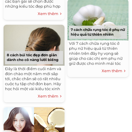
các bạn gái sẽ chọn được
những kiểu tóc đẹp phù hợp
với mình. Rất nhiều kiểu tóc
Xem thêm
đẹp chúng tôi sưu tầm các
bạn có thể tham khảo. Chúc
các bạn gái luôn đẹp.
7 cách chữa rụng tóc ở phụ nữ
hiệu quả từ thiên nhiên
Với 7 cách chữa rụng tóc ở
phụ nữ hiệu quả từ thiên
nhiên trên đây hy vọng sẽ
8 cách búi tóc đẹp đơn giản
giúp cho các chị em phụ nữ
dành cho cô nàng lười biếng
giữ được cho mình mái tóc
dày mềm mại nhất. Khi thực
Đây là thời điểm cuối năm và
Xem thêm
hiện các cách trên cần phải có
đón chào một năm mới sắp
sự kiên nhẫn thì mới mang lại
tới, chắc chắn sẽ có rất nhiều
hiệu quả an toàn cho sức
cuộc tụ tập chờ đón bạn. Hãy
khỏe. Chúc bạn luôn trẻ trung
học hỏi một vài kiểu tóc xinh
xinh xắn và đừng quên đồng
xắn đơn giản dưới đây để
Xem thêm
hành cùng Guu4you.com để
thay đổi vẻ đẹp của mình
biết thêm nhiều thông tin
trong các cuộc đi chơi, dạo
làm đẹp khác nhé.
phố hay đến công sở…