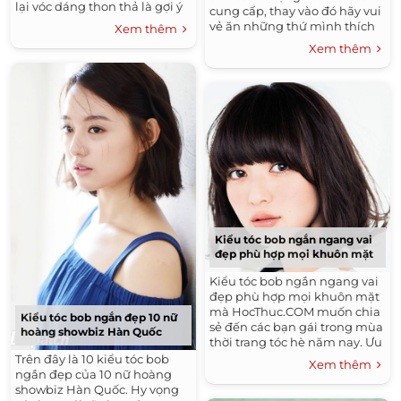
lại vóc dáng thon thả là gợi ý
cung cấp, thay vào đó hãy vui
hoàn hảo dành cho các chị
vẻ ăn những thứ mình thích
Xem thêm
em.
với lượng nhỏ.
Xem thêm
Kiểu tóc bob ngắn ngang vai
đẹp phù hợp mọi khuôn mặt
Kiểu tóc bob ngắn ngang vai
đẹp phù hợp mọi khuôn mặt
mà HocThuc.COM muốn chia
Kiểu tóc bob ngắn đẹp 10 nữ
sẻ đến các bạn gái trong mùa
hoàng showbiz Hàn Quốc
thời trang tóc hè năm nay. Ưu
điểm của tóc bob là có thể
Trên đây là 10 kiểu tóc bob
Xem thêm
biến tấu nhiều...
ngắn đẹp của 10 nữ hoàng
showbiz Hàn Quốc. Hy vọng