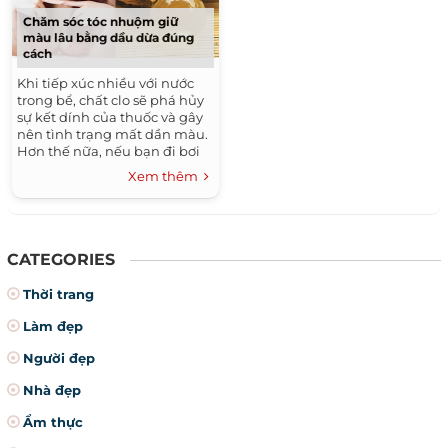
Chăm sóc tóc nhuộm giữ
màu lâu bằng dầu dừa đúng
cách
Khi tiếp xúc nhiều với nước
trong bể, chất clo sẽ phá hủy
sự kết dính của thuốc và gây
nên tình trạng mất dần màu.
Hơn thế nữa, nếu bạn đi bơi
quá nhiều, chất này cũng có
Xem thêm
thể làm nhạt màu tóc tự
nhiên.
CATEGORIES
Thời trang
Làm đẹp
Người đẹp
Nhà đẹp
Ẩm thực