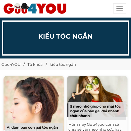
Toggl
navig
KIỂU TÓC NGẮN
Guu4YOU
Từ khóa
kiểu tóc ngắn
5 mẹo nhỏ giúp cho mái tóc
ngắn của bạn gái dài nhanh
thật nhanh
Hôm nay Guu4you.com sẽ
Ai dám bảo con gái tóc ngắn
chia sẻ vài mẹo nhỏ cực hay