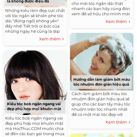
là không được điệu đà
cho mái tóc ngắn dài thật
nhanh các bạn hãy cùng đón
Những kiểu làm đẹp cực chất
xem để sở hữu cho mình mái
với tóc ngắn sẽ khiến phe tóc
tóc dài hằng mơ ước nhé!
dài "đứng ngồi không yên"
Xem thêm
đấy nhé! Tiết trời oi bức của
những ngày hè cũng là dịp
để các kiểu tóc ngắn lên ngôi.
Xem thêm
Chúng mang...
Hướng dẫn làm giảm bớt màu
tóc nhuộm đơn giản hiệu quả
Cách làm giảm bớt màu tóc
nhuộm đơn giản hiệu quả sẽ
giúp cho các bạn tẩy màu tóc
Kiểu tóc bob ngắn ngang vai
đẹp phù hợp mọi khuôn mặt
nhuộm trên tóc nhanh nhất
để có một mái tóc đẹp với
Kiểu tóc bob ngắn ngang vai
tone màu mà mình yêu thích.
Xem thêm
đẹp phù hợp mọi khuôn mặt
Một mái tóc...
mà HocThuc.COM muốn chia
sẻ đến các bạn gái trong mùa