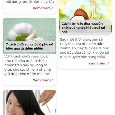
thời trang tóc hè năm nay. Ưu
điểm của tóc bob là có thể
Xem thêm
biến tấu nhiều...
Cách làm dầu dừa nguyên
chất dưỡng tóc hiệu quả tại
nhà
Sau một thời gian, bạn sẽ
thấy lớp dầu dừa dần dần
7 cách chữa rụng tóc ở phụ nữ
xuất hiện, tiếp tục để lửa nhỏ
hiệu quả từ thiên nhiên
cho dầu dừa sôi tới khi lớp bã
Với 7 cách chữa rụng tóc ở
dừa chuyển hẳn sang màu
phụ nữ hiệu quả từ thiên
vàng nâu. Tắt bếp và chắt lọc
Xem thêm
nhiên trên đây hy vọng sẽ
lớp dầu dừa vàng óng.
giúp cho các chị em phụ nữ
Khoảng thời gian xuất hiện
giữ được cho mình mái tóc
lớp dầu có thể từ 1 tới 2 tiếng,
dày mềm mại nhất. Khi thực
tuỳ vào việc bạn lấy nước cốt
Xem thêm
hiện các cách trên cần phải có
dừa có chuẩn hay không.Bạn
sự kiên nhẫn thì mới mang lại
cho lớp dầu dừa thu được vào
hiệu quả an toàn cho sức
chai và sử dụng ngay.
khỏe. Chúc bạn luôn trẻ trung
xinh xắn và đừng quên đồng
hành cùng Guu4you.com để
biết thêm nhiều thông tin
làm đẹp khác nhé.