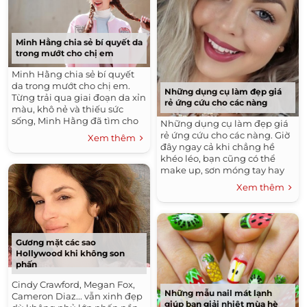
Minh Hằng chia sẻ bí quyết da
trong mướt cho chị em
Minh Hằng chia sẻ bí quyết
da trong mướt cho chị em.
Những dụng cụ làm đẹp giá
Từng trải qua giai đoạn da xỉn
rẻ ứng cứu cho các nàng
màu, khô nẻ và thiếu sức
sống, Minh Hằng đã tìm cho
Những dụng cụ làm đẹp giá
bản thân phương pháp riêng
rẻ ứng cứu cho các nàng. Giờ
Xem thêm
để cải thiện làn da.
đây ngay cả khi chẳng hề
khéo léo, bạn cũng có thể
make up, sơn móng tay hay
cắt tóc tại nhà với những
Xem thêm
dụng cụ làm đẹp hoàn hảo có
giá trên dưới 100 nghìn đồng.
Gương mặt các sao
Hollywood khi không son
phấn
Cindy Crawford, Megan Fox,
Những mẫu nail mát lạnh
Cameron Diaz... vẫn xinh đẹp
giúp bạn giải nhiệt mùa hè