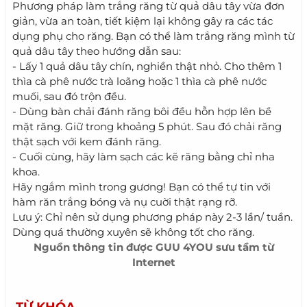
Phương pháp làm trắng răng từ quả dâu tây vừa đơn
giản, vừa an toàn, tiết kiệm lại không gây ra các tác
dụng phụ cho răng. Bạn có thể làm trắng răng mình từ
quả dâu tây theo hướng dẫn sau:
- Lấy 1 quả dâu tây chín, nghiền thật nhỏ. Cho thêm 1
thìa cà phê nước trà loãng hoặc 1 thìa cà phê nước
muối, sau đó trộn đều.
- Dùng bàn chải đánh răng bôi đều hỗn hợp lên bề
mặt răng. Giữ trong khoảng 5 phút. Sau đó chải răng
thật sạch với kem đánh răng.
- Cuối cùng, hãy làm sạch các kẽ răng bằng chỉ nha
khoa.
Hãy ngắm mình trong gương! Bạn có thể tự tin với
hàm răn trắng bóng và nụ cuời thật rạng rỡ.
Lưu ý: Chỉ nên sử dụng phương pháp này 2-3 lần/ tuần.
Dùng quá thường xuyên sẽ không tốt cho răng.
Nguồn thông tin được
GUU 4YOU
sưu tầm từ
Internet