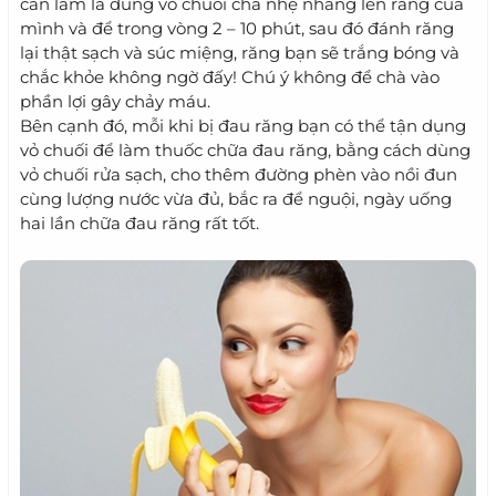
cần làm là dùng vỏ chuối chà nhẹ nhàng lên răng của
mình và để trong vòng 2 – 10 phút, sau đó đánh răng
lại thật sạch và súc miệng, răng bạn sẽ trắng bóng và
chắc khỏe không ngờ đấy! Chú ý không để chà vào
phần lợi gây chảy máu.
Bên cạnh đó, mỗi khi bị đau răng bạn có thể tận dụng
vỏ chuối để làm thuốc chữa đau răng, bằng cách dùng
vỏ chuối rửa sạch, cho thêm đường phèn vào nồi đun
cùng lượng nước vừa đủ, bắc ra để nguội, ngày uống
hai lần chữa đau răng rất tốt.