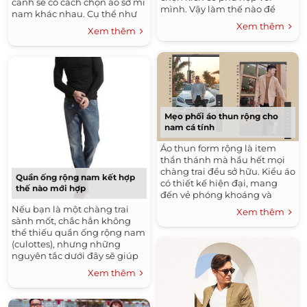
cảnh sẽ có cách chọn áo sơ mi
mình. Vậy làm thế nào để
nam khác nhau. Cụ thể như
chọn đúng size khi mua áo
sau:
Xem thêm
Xem thêm
thun? Hãy cùng tham khảo
ngay cách chọn size áo thun
nam theo chiều cao và cân
nặng đúng chuẩn sau đây.
Mẹo phối áo thun rộng cho
nam cá tính
Áo thun form rộng là item
thần thánh mà hầu hết mọi
chàng trai đều sở hữu. Kiểu áo
Quần ống rộng nam kết hợp
có thiết kế hiện đại, mang
thế nào mới hợp
đến vẻ phóng khoáng và
năng động không kém phần.
Nếu bạn là một chàng trai
Xem thêm
Hơn thế nữa, áo thun form
sành mốt, chắc hẳn không
rộng còn có thể mix cùng rất
thể thiếu quần ống rộng nam
nhiều item khác nhau. Bạn
(culottes), nhưng những
muốn trở nên ấn tượng hơn
nguyên tắc dưới đây sẽ giúp
với những set đồ cùng áo
bạn ghi điểm nhiều hơn với
Xem thêm
thun form rộng? Tham khảo
phái nữ khi kết hợp mẫu
ngay 5 cách phối đồ với áo
quần ống rộng với áo, giày tạo
thun form rộng nam trong bài
ra một phong cách đầy cá