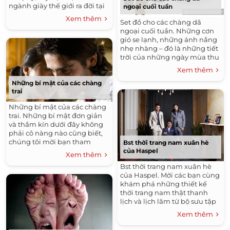
ngành giày thế giới ra đời tại
ngoại cuối tuần
Mỹ năm 1850 – nổi tiếng với
Xem thêm
Set đồ cho các chàng dã
những sản phẩm chất lượng
ngoại cuối tuần. Những cơn
tuyệt hảo và luôn là sự lựa...
gió se lạnh, những ánh nắng
nhẹ nhàng – đó là những tiết
trời của những ngày mùa thu
Hà Nội – và đây rõ ràng là thời
Xem thêm
điểm lý tưởng để...
Những bí mật của các chàng
trai
Những bí mật của các chàng
trai. Những bí mật đơn giản
và thầm kín dưới đây không
phải cô nàng nào cũng biết,
chúng tôi mời bạn tham
Bst thời trang nam xuân hè
khảo để hiểu hơn về chàng
của Haspel
Xem thêm
trai của mình. 1. Đàn...
Bst thời trang nam xuân hè
của Haspel. Mời các bạn cùng
khám phá những thiết kế
thời trang nam thật thanh
lịch và lịch lãm từ bộ sưu tập
thời trang nam xuân hè 2014
Xem thêm
của thương hiệu thời trang
Haspel....