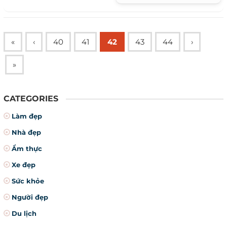
cơn mưa bất chợt.
«
‹
40
41
42
43
44
›
»
CATEGORIES
Làm đẹp
Nhà đẹp
Ẩm thực
Xe đẹp
Sức khỏe
Người đẹp
Du lịch