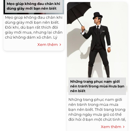
Mẹo giúp không đau chân khi
dùng giày mới bạn nên biết
Mẹo giúp không đau chân khi
dùng giày mới bạn nên biết.
Đôi khi, dù bạn rất thích đôi
giày mới mua, nhưng lại chần
chừ không dám xỏ chân. Lý
do duy nhất là vì chúng khiến
Xem thêm
đôi chân bị đau và ê nhức
suốt cả buổi
Những trang phục nam giới
nên tránh trong mùa mưa bạn
nên biết
Những trang phục nam giới
nên tránh trong mùa mưa
bạn nên biết. Thời trang trong
những ngày mưa gió có thể
đòi hỏi ở bạn một chút tinh tế,
và trang phục của bạn cần
Xem thêm
được chọn lọc kỹ cho những