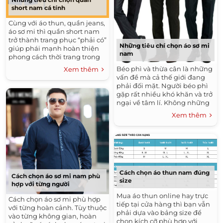
short nam cá tính
Cùng với áo thun, quần jeans,
áo sơ mi thì quần short nam
trở thành trang phục “phải có”
Những tiêu chí chọn áo sơ mi
giúp phái mạnh hoàn thiện
nam
phong cách thời trang trong
mùa Xuân Hè. tuy nhiên làm
Béo phì và thừa cân là những
Xem thêm
thế nào để chọn một chiếc
vấn đề mà cả thế giới đang
quần short thật phù hợp với
phải đối mặt. Người béo phì
mình thì không phải bạn
gặp rất nhiều khó khăn và trở
nam nào cũng biết.
ngại về tâm lí. Không những
mất đi sự tự tin vốn có của
Xem thêm
người đàn ông, mà người béo
phì còn rất khó khăn trong
công việc.
Cách chọn áo thun nam đúng
Cách chọn áo sơ mi nam phù
size
hợp với từng người
Mua áo thun online hay trực
Cách chọn áo sơ mi phù hợp
tiếp tại cửa hàng thì bạn vẫn
với từng hoàn cảnh. Tùy thuộc
phải dựa vào bảng size để
vào từng không gian, hoàn
chọn kích cỡ phù hợp với