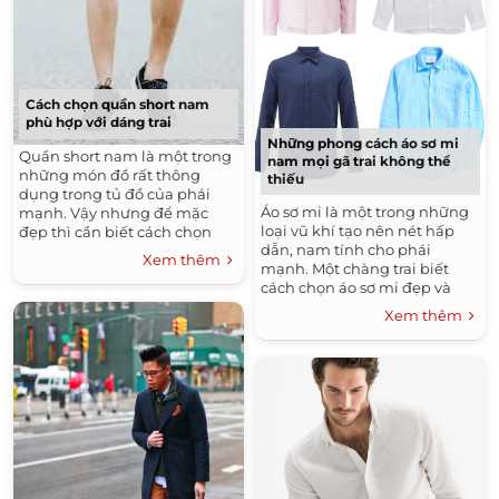
Cách chọn quần short nam
phù hợp với dáng trai
Những phong cách áo sơ mi
Quần short nam là một trong
nam mọi gã trai không thể
những món đồ rất thông
thiếu
dụng trong tủ đồ của phái
Áo sơ mi là một trong những
mạnh. Vậy nhưng để mặc
loại vũ khí tạo nên nét hấp
đẹp thì cần biết cách chọn
dẫn, nam tính cho phái
size quần short nam đúng
Xem thêm
mạnh. Một chàng trai biết
cách. Bài viết dưới đây sẽ
cách chọn áo sơ mi đẹp và
hướng dẫn chi tiết cách chọn
biết kiểu áo nào sẽ phù hợp
size quần short cho các bạn
Xem thêm
với từng hoàn cảnh sẽ dễ
tham khảo và áp dụng.
dàng lấy được thiện cảm của
đối phương.