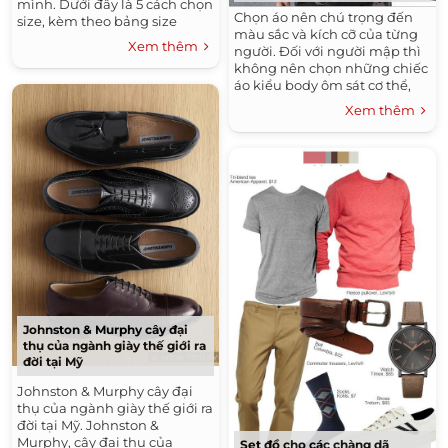
mình. Dưới đây là 5 cách chọn
Chọn áo nên chú trọng đến
size, kèm theo bảng size
màu sắc và kích cỡ của từng
quần chi tiết tham khảo
Xem thêm
người. Đối với người mập thì
không nên chọn những chiếc
áo kiểu body ôm sát cơ thể,
hay những áo có size chật sẽ
Xem thêm
làm lộ khuyết điểm của cơ
thể. Chỉ nên chọn những
chiếc áo khoác dạng form dài
tông màu xám đậm có thể
chê bớt phần bụng cho bạn.
Johnston & Murphy cây đại
thụ của ngành giày thế giới ra
đời tại Mỹ
Johnston & Murphy cây đại
thụ của ngành giày thế giới ra
đời tại Mỹ. Johnston &
Murphy, cây đại thụ của
Set đồ cho các chàng dã