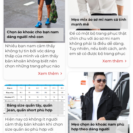
Mẹo mix áo sơ mi nam cá tính
mạnh mẽ
Chọn áo khoác cho bạn nam
Để có một bộ trang phục thật
dáng người nhỏ con
chỉn chu với áo sơ mi nam
không phải là điều dễ dàng.
Nhiều bạn nam cảm thấy
Tuy nhiên, nếu biết cách, anh
không tự tin bởi vóc dáng
em sẽ có được bộ trang phục
thấp của mình và cảm thấy
hoàn hảo nhất cho ngày làm
Xem thêm
băn khoăn không biết nên
việc hay buổi hẹn hò.
chọn những trang phục nào
Coolmate sẽ hướng dẫn bạn
để “ăn gian” vài phân chiều
Xem thêm
cách lựa chọn áo sơ mi nam
cao. Đặc biệt, những chiếc áo
chuẩn nhất và chất nhất.
khoác thu đông cho nam
Chúng ta hãy cùng bắt tay
dường như thiết kế ra chỉ để
vào mix&match; cho chiếc áo
dành cho những người có
sơ mi của mình thôi.
chiều cao vậy. Như thế có
phải quá thiệt thòi cho họ
Bảng size quần tây, quần
không?
jean, quần short phù hợp
Hiện nay có không ít người
cảm thấy băn khoăn khi chọn
Mẹo chọn áo khoác nam phù
size quần áo phù hợp với
hợp theo dáng người