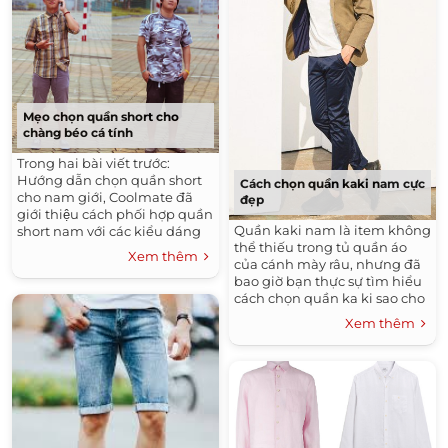
viết và sẵn sàng tạo điểm
tính
nhấn nào.
Mẹo chọn quần short cho
chàng béo cá tính
Trong hai bài viết trước:
Hướng dẫn chọn quần short
Cách chọn quần kaki nam cực
cho nam giới, Coolmate đã
đẹp
giới thiệu cách phối hợp quần
Quần kaki nam là item không
short nam với các kiểu dáng
thể thiếu trong tủ quần áo
áo thời trang, vậy còn đối với
Xem thêm
của cánh mày râu, nhưng đã
tất và giày, chúng ta nên phối
bao giờ bạn thực sự tìm hiểu
hợp với quần short nam như
cách chọn quần ka ki sao cho
thế nào có lẽ cũng là một câu
chuẩn chưa? Sau đây, chúng
hỏi lớn. Vì vậy, Coolmate tham
Xem thêm
tôi sẽ giới thiệu đến bạn cách
khảo chuyên gia thời trang và
chọn loại quần đa dụng
trong bài viết này sẽ gợi ý với
chuẩn qua từng bước như
các bạn nam một số tip phối
sau.
đồ thật “chất”.