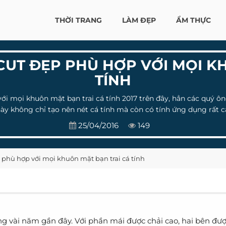
THỜI TRANG
LÀM ĐẸP
ẨM THỰC
UT ĐẸP PHÙ HỢP VỚI MỌI K
TÍNH
 mọi khuôn mặt bạn trai cá tính 2017 trên đây, hẳn các quý ông
ày không chỉ tạo nên nét cá tính mà còn có tính ứng dụng rất c
25/04/2016
149
phù hợp với mọi khuôn mặt bạn trai cá tính
ong vài năm gần đây. Với phần mái được chải cao, hai bên đư