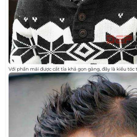
Với phần mái được cắt tỉa khá gọn gàng, đây là kiểu tóc