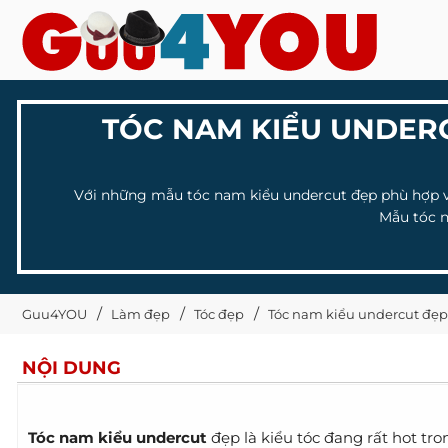
TÓC NAM KIỂU UNDERC
Với những mẫu tóc nam kiểu undercut đẹp phù hợp với
Mẫu tóc n
Guu4YOU
Làm đẹp
Tóc đẹp
Tóc nam kiểu undercut đẹp 
NỘI DUNG
Tóc nam kiểu undercut
đẹp là kiểu tóc đang rất hot tr