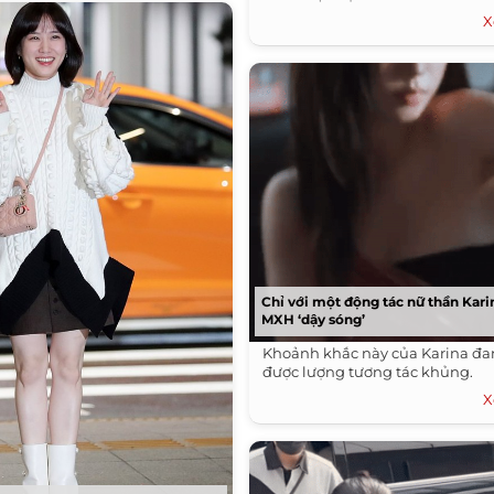
X
Chỉ với một động tác nữ thần Kari
MXH ‘dậy sóng’
Khoảnh khắc này của Karina đ
được lượng tương tác khủng.
X