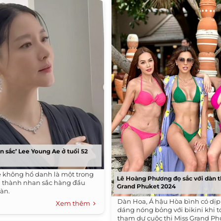
n sắc’ Lee Young Ae ở tuổi 52
 không hổ danh là một trong
Lê Hoàng Phương đọ sắc với dàn th
 thành nhan sắc hàng đầu
Grand Phuket 2024
àn.
Dàn Hoa, Á hậu Hòa bình có dịp
Xem thêm
dáng nóng bỏng với bikini khi t
tham dự cuộc thi Miss Grand Ph