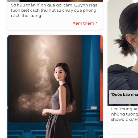
Sở hữu thân hình quá gợi cảm, Quỳnh Nga
luôn biết cách thu hút sự chú ý qua phong
cách thời trang.
Xem thêm
‘Quốc bảo nha
Lee Young Ae
những tường
showbiz xứ H