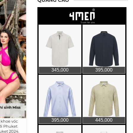
QUẢNG CÁO
í sinh Miss
 khoe vóc
ới Phuket
uket 2024.