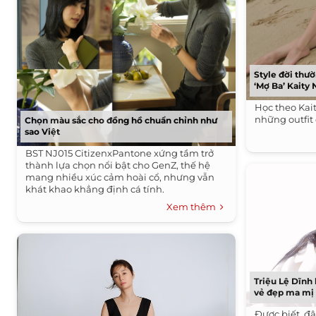
Style đời thư
‘Mợ Ba’ Kaity
Học theo Kai
những outfit
Chọn màu sắc cho đồng hồ chuẩn chỉnh như
sao Việt
BST NJ015 CitizenxPantone xứng tầm trở
thành lựa chọn nổi bật cho GenZ, thế hệ
mang nhiều xúc cảm hoài cổ, nhưng vẫn
khát khao khẳng định cá tính.
Xem thêm
Triệu Lệ Dĩnh 
vẻ đẹp ma mị 
Được biết, đâ