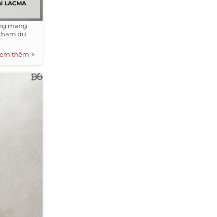
tại LACMA
ồng mạng
 tham dự
em thêm