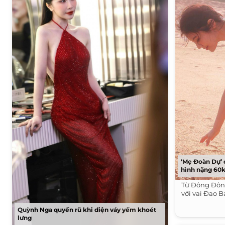
‘Mẹ Đoàn Dự’ 
hình nặng 60
Từ Đông Đôn
với vai Đao 
Quỳnh Nga quyến rũ khi diện váy yếm khoét
lưng