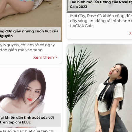
Tạo hình mới ẩn tượng của Rosé 
Gala 2023
Mới đây, Rosé đã khiến cộng đ
dậy sóng khi đăng tải hình ảnh
LACMA Gala.
ờng đơn giản nhưng cuốn hút của
X
 Nguyễn
ty Nguyễn, chị em sẽ có ngay
 đơn giản mà vẫn sang.
Xem thêm
lại khiến dân tình xuýt xóa với
trên tạp chí ELLE
y là số ra đặc biệt của tạp chí