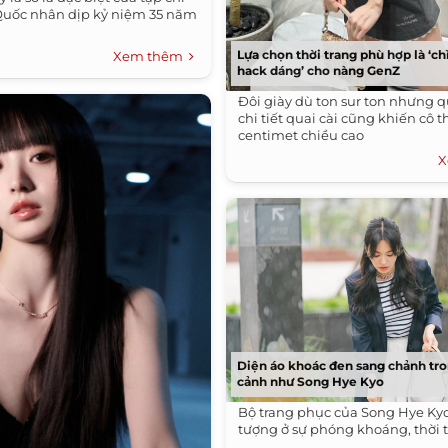
Quốc nhân dịp kỷ niệm 35 năm
Lựa chọn thời trang phù hợp là ‘c
Xem thêm
hack dáng’ cho nàng GenZ
Đôi giày dù ton sur ton nhưng 
chi tiết quai cài cũng khiến cô th
centimet chiều cao
X
Diện áo khoác đen sang chảnh tr
cảnh như Song Hye Kyo
Bộ trang phục của Song Hye Ky
tượng ở sự phóng khoáng, thời 