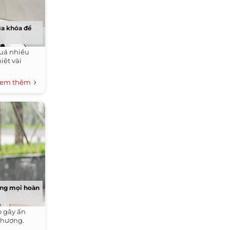
hìa khóa để
quá nhiều
iệt vài
em thêm
ong mọi hoàn
o gây ấn
thượng.