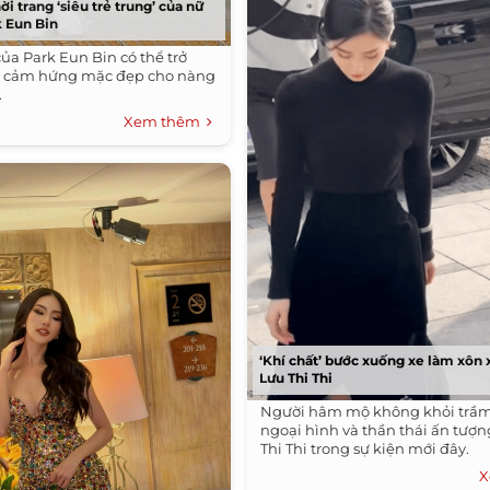
i trang ‘siêu trẻ trung’ của nữ
k Eun Bin
ủa Park Eun Bin có thể trở
 cảm hứng mặc đẹp cho nàng
.
Xem thêm
‘Khí chất’ bước xuống xe làm xôn
Lưu Thi Thi
Người hâm mộ không khỏi trầm 
ngoại hình và thần thái ấn tượ
Thi Thi trong sự kiện mới đây.
X