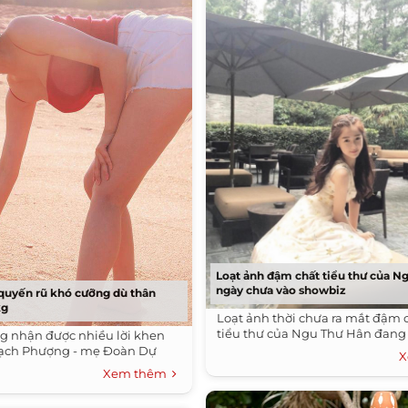
Loạt ảnh đậm chất tiểu thư của N
ngày chưa vào showbiz
quyến rũ khó cưỡng dù thân
kg
Loạt ảnh thời chưa ra mắt đậm 
tiểu thư của Ngu Thư Hân đang h
g nhận được nhiều lời khen
Bạch Phượng - mẹ Đoàn Dự
X
Xem thêm