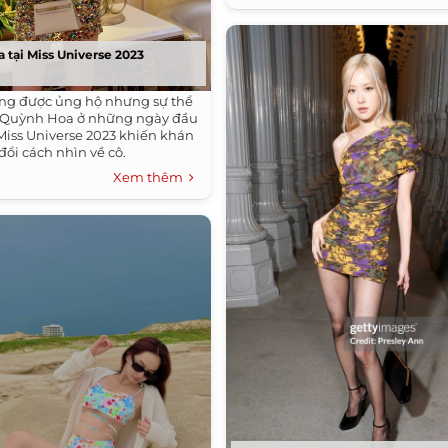
 tại Miss Universe 2023
ông được ủng hộ nhưng sự thể
i Quỳnh Hoa ở những ngày đầu
 Miss Universe 2023 khiến khán
đổi cách nhìn về cô.
Xem thêm