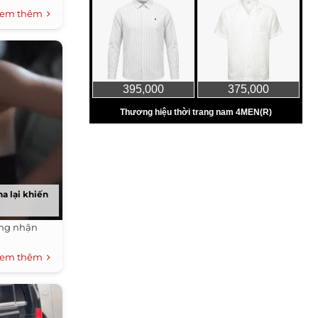
em thêm
na lại khiến
ang nhận
em thêm