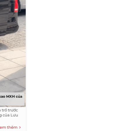
 xao MXH của
trồ trước
ng của Lưu
em thêm