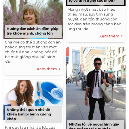
lộ về tình trạng sức khỏe?
nghĩ.
Móng nhợt nhạt báo hiệu
thiếu máu, suy tim sung
huyết, gan tổn thương còn
sọc đen trên móng cảnh báo
ung thư da.
Hướng dẫn cách ăn dặm giúp
trẻ khỏe mạnh, chóng lớn
Xem thêm
Cha mẹ có thể đút cho con ăn
hoặc đựng thức ăn vào một
chiếc túi nhai chống hóc để
bé mút giống như bú bình
sữa.
Xem thêm
Những thói quen nhỏ dễ
khiến bạn bị bệnh xương
khớp
Những lỗi về ngoại hình gây
Khi quỳ lau nhà, áp lực của
ảnh hưởng tới sức khỏe