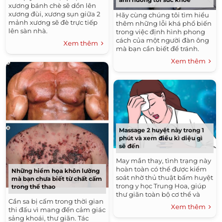
xương bánh chè sẽ dồn lên
xương đùi, xương sụn giữa 2
Hãy cùng chúng tôi tìm hiểu
mảnh xương sẽ đè trực tiếp
thêm những lỗi khá phổ biến
lên sàn nhà.
trong việc định hình phong
cách của một người đàn ông
Xem thêm
mà bạn cần biết để tránh.
Xem thêm
Massage 2 huyệt này trong 1
phút và xem điều kì diệu gì
sẽ đến
May mắn thay, tình trạng này
hoàn toàn có thể được kiểm
Những hiểm họa khôn lường
soát nhờ thủ thuật bấm huyệt
mà bạn chưa biết từ chất cấm
trong y học Trung Hoa, giúp
trong thể thao
thư giãn toàn bộ cơ thể và
Cần sa bị cấm trong thời gian
thúc đẩy tuần hoàn máu. Khi
Xem thêm
thi đấu vì mang đến cảm giác
rơi vào trạng thái tim loạn
sảng khoái, thư giãn. Tác
nhịp, bạn hãy nhanh chóng