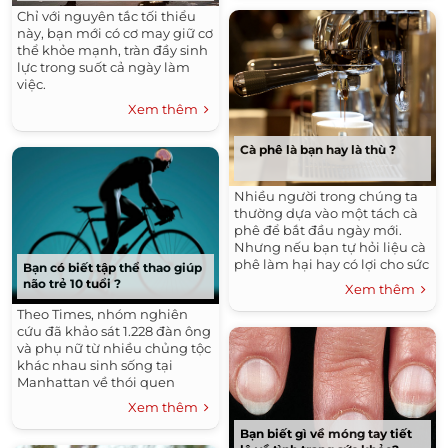
Chỉ với nguyên tắc tối thiểu
này, bạn mới có cơ may giữ cơ
thể khỏe mạnh, tràn đầy sinh
lực trong suốt cả ngày làm
việc.
Xem thêm
Cà phê là bạn hay là thù ?
Nhiều người trong chúng ta
thường dựa vào một tách cà
phê để bắt đầu ngày mới.
Nhưng nếu bạn tự hỏi liệu cà
phê làm hại hay có lợi cho sức
Bạn có biết tập thể thao giúp
khỏe của bạn hơn, chắc chắn
não trẻ 10 tuổi ?
Xem thêm
trong bạn đã đặt ra các nghi
Theo Times, nhóm nghiên
vấn.
cứu đã khảo sát 1.228 đàn ông
và phụ nữ từ nhiều chủng tộc
khác nhau sinh sống tại
Manhattan về thói quen
luyện tập cũng như khả năng
Xem thêm
tư duy bao gồm trí nhớ, tổ
chức, lý luận và tốc độ suy
Bạn biết gì về móng tay tiết