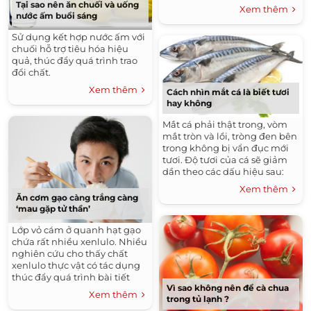
quá chật.
Tại sao nên ăn chuối và uống
Xem thêm
nước ấm buổi sáng
Sử dụng kết hợp nước ấm với
chuối hỗ trợ tiêu hóa hiệu
quả, thúc đẩy quá trình trao
đổi chất.
Xem thêm
Cách nhìn mắt cá là biết tươi
hay không
Mắt cá phải thật trong, vòm
mắt tròn và lồi, tròng đen bên
trong không bị vẩn đục mới
tươi. Độ tươi của cá sẽ giảm
dần theo các dấu hiệu sau:
Xem thêm
Ăn cơm gạo càng trắng càng
‘mau gặp tử thần’
Lớp vỏ cám ở quanh hạt gạo
chứa rất nhiều xenlulo. Nhiều
nghiên cứu cho thấy chất
xenlulo thực vật có tác dụng
thúc đẩy quá trình bài tiết
Vì sao không nên để cà chua
cholesterol, làm giảm hàm
Xem thêm
trong tủ lạnh ?
lượng cholesterol có hại trong