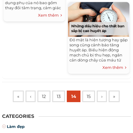
dụng phụ của nó bao gồm
ấn vào huyệt đản trung.
thay đổi tâm trạng, cảm giác
hoang mang lo lắng, suy
Xem thêm
giảm trí nhớ, viêm phế quản
mạn tính; ung thư phổi,
Những dấu hiệu cho thất bạn
miệng, lưỡi và họng; mất
sắp bị cao huyết áp
thăng bằng, tập trung kém,
phản ứng chậm, buồn ngủ và
Đỏ mặt là hiện tượng hay gặp
khô miệng.
song cũng cảnh báo tăng
huyết áp. Biểu hiện động
mạch chủ bị thu hẹp, ngăn
cản dòng chảy của máu từ
tim thường tập trung ở phần
Xem thêm
thân trên, trong đó có khuôn
mặt.
«
‹
12
13
14
15
›
»
CATEGORIES
Làm đẹp