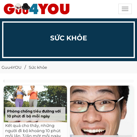
Toggl
navig
SỨC KHỎE
Guu4YOU
Sức khỏe
Phòng chống tiểu đường với
10 phút đi bộ mỗi ngày
Kết quả cho thấy, những
người đi bộ khoảng 10 phút
mỗi lần, 3 lần một mỗi ngày