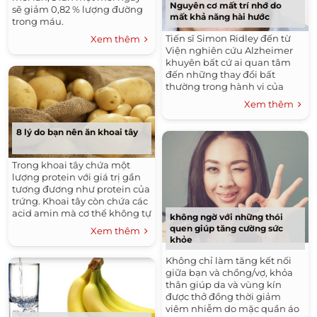
Nguyên cơ mất trí nhớ do
sẽ giảm 0,82 % lượng đường
mất khả năng hài hước
trong máu.
Tiến sĩ Simon Ridley đến từ
Xem thêm
Viện nghiên cứu Alzheimer
khuyên bất cứ ai quan tâm
đến những thay đổi bất
thường trong hành vi của
mình nên nhờ các bác sĩ tư
Xem thêm
vấn, kể cả khi thay đổi về khả
năng hài hước.
8 lý do bạn nên ăn khoai tây
Trong khoai tây chứa một
lượng protein với giá trị gần
tương đương như protein của
trứng. Khoai tây còn chứa các
acid amin mà cơ thể không tự
không ngờ với những thói
tổng hợp được như lysine,
quen giúp tăng cường sức
Xem thêm
methionine, threonin,
khỏe
tryptophan đóng vai trò quan
Không chỉ làm tăng kết nối
trọng cho quá trình tăng
giữa bạn và chồng/vợ, khỏa
trưởng của trẻ em.
thân giúp da và vùng kín
được thở đồng thời giảm
viêm nhiễm do mặc quần áo