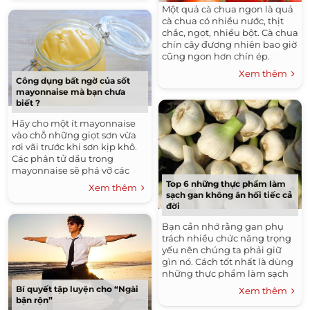
máu.
Một quả cà chua ngon là quả
cà chua có nhiều nước, thịt
chắc, ngọt, nhiều bột. Cà chua
chín cây đương nhiên bao giờ
cũng ngon hơn chín ép.
Xem thêm
Công dụng bất ngờ của sốt
mayonnaise mà bạn chưa
biết ?
Hãy cho một ít mayonnaise
vào chỗ những giọt sơn vừa
rơi vãi trước khi sơn kịp khô.
Các phân tử dầu trong
mayonnaise sẽ phá vỡ các
phân tử dầu trong sơn (do
Top 6 những thực phẩm làm
Xem thêm
dầu thu hút dầu) khiến
sạch gan không ăn hối tiếc cả
những giọt sơn trở nên dễ lau
đời
chùi hơn.
Bạn cần nhớ rằng gan phụ
trách nhiều chức năng trọng
yếu nên chúng ta phải giữ
gìn nó. Cách tốt nhất là dùng
những thực phẩm làm sạch
gan hàng đầu dưới đây để
Bí quyết tập luyện cho “Ngài
Xem thêm
bảo vệ sức khỏe cho chính
bận rộn”
mình.