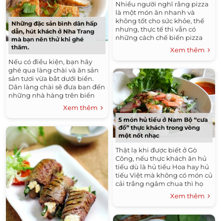
Nhiều người nghĩ rằng pizza
là một món ăn nhanh và
không tốt cho sức khỏe, thế
Những đặc sản bình dân hấp
nhưng, thực tế thì vẫn có
dẫn, hút khách ở Nha Trang
những cách chế biến pizza
mà bạn nên thử khi ghé
vừa tươi ngon, vừa tốt cho cơ
thăm.
Xem thêm
thể. CÔNG THỨC CHUNG LÀM
Nếu có điều kiện, bạn hãy
ĐẾ BÁNH:...
ghé qua làng chài và ăn sản
sản tươi vừa bắt dưới biển.
Dân làng chài sẽ đưa bạn đến
những nhà hàng trên biển
bằng phà. Tại đây, bạn có thể
Xem thêm
chọn hải sản tươi sống hay tự
5 món hủ tiếu ở Nam Bộ “cưa
tay đánh bắt tôm, cá từ dưới
đổ” thực khách trong vòng
biển và nhờ nhà hàng chế
một nốt nhạc
biến chúng thành thức ăn
cho mình.
Thật lạ khi được biết ở Gò
Công, nếu thực khách ăn hủ
tiếu dù là hủ tiếu Hoa hay hủ
tiếu Việt mà không có món củ
cải trắng ngâm chua thì họ
không ăn. Nếu có dịp đặt
Xem thêm
chân đến Sài Gòn và đặc biệt
là vùng đất Gò Công, các bạn
đừng quên thưởng thức món