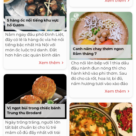
Xem thêm
5 hàng ốc nổi tiếng khu vực
hồ Gươm
Nằm ngay đầu phố Đinh Liệt,
đây có lẽ là hàng ốc vỉa hè nổi
tiếng bậc nhất Hà Nội với
Canh nấm chay thơm ngon
món ốc luộc trứ danh. Đắt
Rằm tháng 7
hơn hẳn các quán bình dân
khác với giá khoảng 70.000
Xem thêm
Cho nồi lên bếp với 1 thìa dầu
đồng cho một bát to nhưng
đậu nành đun nóng thì cho
quán Hà Trang luôn đông
hành khô vào phi thơm. Sau
khách, đặc biệt là buổi chiều
đó cho cà rốt, hoa lơ, bí đỏ,
tối và cuối tuần.
nấm hương tươi vào xào đảo
vài lượt.
Xem thêm
Vị ngọt bùi trong chiếc bánh
Trung thu Brodard
Ngày trông trăng, người lớn
tất bật chuẩn bị cho lũ trẻ
mâm cỗ đủ đầy nhất với trái