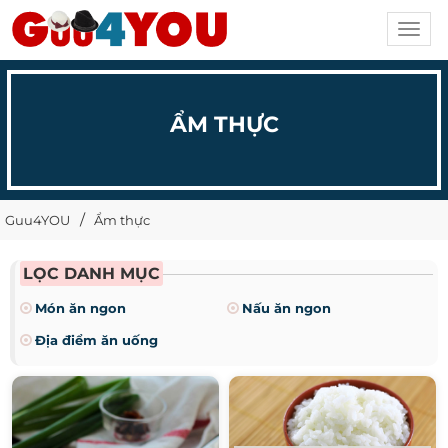
Toggl
navig
ẨM THỰC
Guu4YOU
Ẩm thực
LỌC DANH MỤC
Món ăn ngon
Nấu ăn ngon
Địa điểm ăn uống