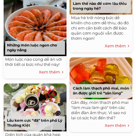
Làm thế nào để cơm lâu thiu
trong ngày hè?
Mùa hè trời nóng bức dễ
khiến cho cơm dễ thiu, do đó
chị em cần biết cách để bảo
quản cơm nguội vẫn được
thơm ngon!
Những món luộc ngon cho
Xem thêm
ngày nắng
Món luộc nào cũng dễ ăn với
thời tiết oi bức như thế này!
Xem thêm
Cách làm thạch phô mai, món
ăn được giới trẻ “săn lùng”
Gần đây, món thạch phô mai
"làm mưa làm gió" trên các
diễn đàn ẩm thực. Vì sao nó
lại có sức hút đến thế?
Lẩu kem cực “đã” trên phố Lý
Xem thêm
Thường Kiệt
Diện tích của quán khá hẹp