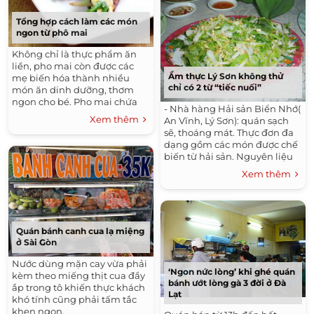
ăn này nhé!
Tổng hợp cách làm các món
ngon từ phô mai
Không chỉ là thực phẩm ăn
liền, pho mai còn được các
Ẩm thực Lý Sơn không thử
mẹ biến hóa thành nhiều
chỉ có 2 từ “tiếc nuối”
món ăn dinh dưỡng, thơm
ngon cho bé. Pho mai chứa
- Nhà hàng Hải sản Biển Nhớ(
rất nhiều dinh dưỡng, đặc
Xem thêm
An Vĩnh, Lý Sơn): quán sạch
biệt là canxi và Vitamin D, cần
sẽ, thoáng mát. Thực đơn đa
thiết cho...
dạng gồm các món được chế
biến từ hải sản. Nguyên liệu
tươi ngon, giá các món dao
Xem thêm
động từ vài chục đến vài trăm
nghìn đồng. Nếu đi đông,
mỗi người chỉ phải bỏ ra từ
200-300.000 đồng là ăn thoải
mái.
Quán bánh canh cua lạ miệng
ở Sài Gòn
Nước dùng mặn cay vừa phải
‘Ngon nức lòng’ khi ghé quán
kèm theo miếng thịt cua đầy
bánh ướt lòng gà 3 đời ở Đà
ắp trong tô khiến thực khách
Lạt
khó tính cũng phải tấm tắc
khen ngon.