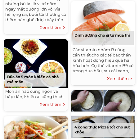
nhưng bù lại là vị trí nằm
ngay mặt đường lớn với vỉa
hè rộng rãi, buổi tối thường có
thêm bàn ghế được bày trên
vỉa hè để phục vụ lượng
Xem thêm
khách đông đúc
Dinh dưỡng cho sĩ tử mùa thi
Các vitamin nhóm B cũng
cần thiết cho các tế bào thần
kinh hoạt động hiệu quả hài
hòa hơn. Cụ thể vitamin B9 có
trong dưa hấu, rau cải xanh,
đậu nành, đậu đỏ, đậu đen...
Bữa ăn 5 món khiến cả nhà
Xem thêm
Vitamin B12 có trong các loại
mê mẩn
cá, trứng, thịt.
Món ăn nào cũng ngon và
hấp dẫn, khiến ai cũng thích.
Xem thêm
4 công thức Pizza tốt cho sức
khỏe