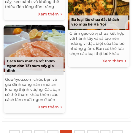
cây, kẹo bánh, và không thể
thiếu đèn lồng đón trăng
cùng những chiếc bánh
Xem thêm
Trung thu ngọt bùi. Bánh
Ba loại lẩu chua đắt khách
trông trăng phải là những
vào mùa hè Hà Nội
chiếc bánh giữ được hồn
“muôn năm cũ”, nhân bánh
Giấm gạo có vị chua kết hợp
thơm bùi với thịt mỡ, trứng
với hành tây và sả tạo nên
muối, hạt dưa.
hương vị đặc biệt của lẩu bò
nhúng giấm. Bạn có thể lựa
chọn các loại thịt bò khác
nhau để nhúng vào lẩu như
Xem thêm
Cách làm mứt cà rốt thơm
bắp bò, ba chỉ bò, gân bò, gầu
ngon đón Tết sum vầy gia
bò. Bò chín mềm tơi trong
đình
nước dùng chua ngọt khiến
thực khách chỉ muốn ăn mãi.
Guu4you.com chúc bạn và
gia đình sang năm mới an
khang thịnh vượng. Các bạn
có thể tham khảo thêm các
cách làm mứt ngon ở bên
dưới.
Xem thêm