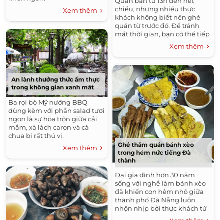
Quán bán từ 13h đến hết
chiều, nhưng nhiều thực
Xem thêm
khách không biết nên ghé
quán từ trước đó. Để tránh
mất thời gian, bạn có thể tiếp
tục lang thang khu Hòa Bình
Xem thêm
hoặc đi vào nhà sách gần đó.
Một tô đầy đủ ở quán có giá
35.000 đồng. Nếu không ăn
được một số nguyên liệu của
An lành thưởng thức ẩm thực
lòng gà thì bạn có thể nói
trong không gian xanh mát
trước với chủ quán.
Ba rọi bò Mỹ nướng BBQ
dùng kèm với phần salad tươi
ngon là sự hòa trộn giữa cải
mầm, xà lách caron và cà
chua bi rất thú vị.
Ghé thăm quán bánh xèo
Xem thêm
trong hẻm nức tiếng Đà
thành
Đại gia đình hơn 30 năm
sống với nghề làm bánh xèo
đã khiến con hẻm nhỏ giữa
thành phố Đà Nẵng luôn
nhộn nhịp bởi thực khách tứ
phương.