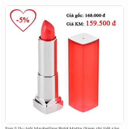
Son lì lâu trôi Maybelline Bold Matte (Xem chi tiết sản