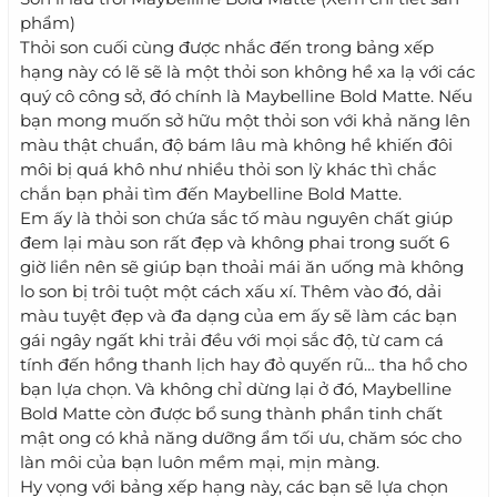
phẩm)
Thỏi son cuối cùng được nhắc đến trong bảng xếp
hạng này có lẽ sẽ là một thỏi son không hề xa lạ với các
quý cô công sở, đó chính là Maybelline Bold Matte. Nếu
bạn mong muốn sở hữu một thỏi son với khả năng lên
màu thật chuẩn, độ bám lâu mà không hề khiến đôi
môi bị quá khô như nhiều thỏi son lỳ khác thì chắc
chắn bạn phải tìm đến Maybelline Bold Matte.
Em ấy là thỏi son chứa sắc tố màu nguyên chất giúp
đem lại màu son rất đẹp và không phai trong suốt 6
giờ liền nên sẽ giúp bạn thoải mái ăn uống mà không
lo son bị trôi tuột một cách xấu xí. Thêm vào đó, dải
màu tuyệt đẹp và đa dạng của em ấy sẽ làm các bạn
gái ngây ngất khi trải đều với mọi sắc độ, từ cam cá
tính đến hồng thanh lịch hay đỏ quyến rũ… tha hồ cho
bạn lựa chọn. Và không chỉ dừng lại ở đó, Maybelline
Bold Matte còn được bổ sung thành phần tinh chất
mật ong có khả năng dưỡng ẩm tối ưu, chăm sóc cho
làn môi của bạn luôn mềm mại, mịn màng.
Hy vọng với bảng xếp hạng này, các bạn sẽ lựa chọn