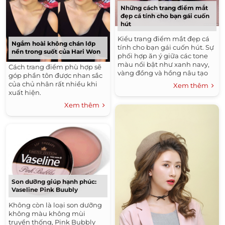
Những cách trang điểm mắt
đẹp cá tính cho bạn gái cuốn
hút
Kiểu trang điểm mắt đẹp cá
Ngắm hoài không chán lớp
tính cho bạn gái cuốn hút. Sự
nền trong suốt của Hari Won
phối hợp ăn ý giữa các tone
màu nổi bật như xanh navy,
Cách trang điểm phù hợp sẽ
vàng đồng và hồng nâu tạo
góp phần tôn được nhan sắc
vẻ đẹp cá tính cho ‘cửa sổ tâm
của chủ nhân rất nhiều khi
Xem thêm
hồn’.
xuất hiện.
Xem thêm
Son dưỡng giúp hạnh phúc:
Vaseline Pink Buubly
Không còn là loại son dưỡng
không màu không mùi
truyền thống, Pink Bubbly