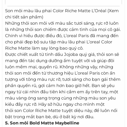
Son môi màu lâu phai Color Riche Matte L’Oréal (Xem
chi tiết sản phẩm)
Những thỏi son môi với màu sắc tươi sáng, rực rỡ luôn
là những thỏi son chiếm được cảm tình của mọi cô gái.
Chính vì hiểu được điều đó, L’oreal Paris đã mang đến
cho phái đẹp bộ sưu tập màu lâu phai L’oreal Color
Riche Matte làm say lòng bao quý cô.
Được chiết xuất từ tinh dầu Jojoba quý giá, thỏi son sẽ
mang đến tác dụng dưỡng ẩm tuyệt vời và giúp đôi
luôn mềm mại, quyến rũ. Không những vậy, những
thỏi son môi đến từ thương hiệu L’oreal Paris còn ấn
tượng với tông màu rực rỡ, tươi sáng cho bạn gái thêm
phần quyến rũ, gợi cảm hơn bao giờ hết. Bạn sẽ yêu
ngay từ cái nhìn đầu tiên khi cầm em ấy trên tay, một
màu vàng óng sang trọng cùng những màu son yêu
kiều đầy rực rỡ. Hãy sở hữu ngay cho mình một
thỏi son Color Riche Matte tuyệt diệu này, để luôn nổi
bật trong mắt bạn bè, dù ở bất kỳ nơi đâu.
5. Son môi Bold Matte Maybelline