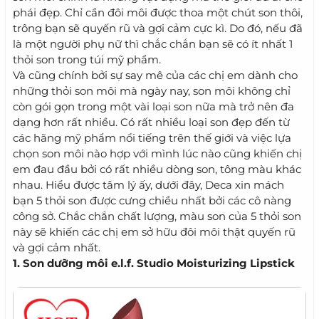
phái đẹp. Chỉ cần đôi môi được thoa một chút son thôi,
trông bạn sẽ quyến rũ và gợi cảm cực kì. Do đó, nếu đã
là một người phụ nữ thì chắc chắn bạn sẽ có ít nhất 1
thỏi son trong túi mỹ phẩm.
Và cũng chính bởi sự say mê của các chị em dành cho
những thỏi son môi mà ngày nay, son môi không chỉ
còn gói gọn trong một vài loại son nữa mà trở nên đa
dạng hơn rất nhiều. Có rất nhiều loại son đẹp đến từ
các hãng mỹ phẩm nổi tiếng trên thế giới và việc lựa
chọn son môi nào hợp với mình lúc nào cũng khiến chị
em đau đầu bởi có rất nhiều dòng son, tông màu khác
nhau. Hiểu được tâm lý ấy, dưới đây, Deca xin mách
bạn 5 thỏi son được cưng chiều nhất bởi các cô nàng
công sở. Chắc chắn chất lượng, màu son của 5 thỏi son
này sẽ khiến các chị em sở hữu đôi môi thật quyến rũ
và gợi cảm nhất.
1. Son dưỡng môi e.l.f. Studio Moisturizing Lipstick