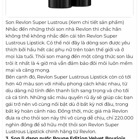
Son Revlon Super Lustrous (Xem chi tiết sản phẩm)
Nhắc đến những thỏi son nhà Revlon thì chắc hẳn
không thể không nhắc đến cái tên Revlon Super
Lustrous Lipstick. Có thể nói đây là dòng son được yêu
thích bởi hầu hết các phụ nữ trên toàn thế giới và ở
mọi lứa tuổi. Thỏi son mang đến một công thức son lâu
trôi ít nhất là 4 giờ mà vẫn đảm bảo đôi môi luôn mềm
mại và căng mọng.
Bên cạnh đó, Revlon Super Lustrous Lipstick còn có tới
hơn 40 màu son với nhiều phong cách khác nhau, từ
dịu dàng nữ tính đến thanh lịch sang trọng và cho tới
cả cá tính. Những sắc màu quyến rũ ấy sẽ giúp các bạn
gái trở nên vô cùng nổi bật dù ở bất kỳ nơi đâu, trong
bất kỳ hoàn cảnh nào. Đồng thời, mức giá mà Revlon
đưa ra cho thỏi son này thì vô cùng dễ chịu, chỉ 220.000
nghìn đồng để sở hữu một thỏi son Revlon Super
Lustrous Lipstick chính hãng từ Revlon.
3. Son lì dạng nước Rouge Edition Velvet Bourjois