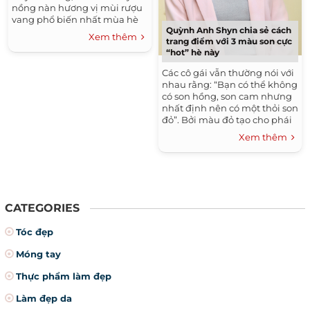
nồng nàn hương vị mùi rượu
vang phổ biến nhất mùa hè
Quỳnh Anh Shyn chia sẻ cách
"Rose" với màu hồng nhẹ
Xem thêm
trang điểm với 3 màu son cực
nhàng.
“hot” hè này
Các cô gái vẫn thường nói với
nhau rằng: “Bạn có thể không
có son hồng, son cam nhưng
nhất định nên có một thỏi son
đỏ”. Bởi màu đỏ tạo cho phái
đẹp một vẻ nổi bật và quyến
Xem thêm
rũ đến lạ kì. Cũng chính vì
vậy, đây luôn là màu son
không bao giờ lỗi mốt.
CATEGORIES
Tóc đẹp
Móng tay
Thực phẩm làm đẹp
Làm đẹp da