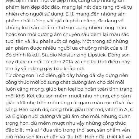
việc định hình một vẻ đẹp mới, cung cấp những sản
phẩm làm đẹp độc đáo, mang lại nét đẹp rạng rỡ và tự
nhiên cho người sử dụng. E.l.f. mang đến những sản
phẩm chất lượng với giá cả phải chăng, đa dạng về
chủng loại sản phẩm như son bóng nhiều tông màu
hoặc son môi dưỡng ẩm chuyên sâu đem lại màu sắc
tươi tắn và lâu phai suốt cả ngày. Một trong số những
sản phẩm được nhiều người ưa chuộng nhất của e.l.f
đó chính là e.l.f. Studio Moisturizing Lipstick. Dòng son
này được ra mắt từ năm 2014 và cho tới thời điểm này,
em ấy vẫn đang gây bão khắp nơi.
Từ dòng son lì cổ điển, giờ đây hãng đã xây dựng nên
công thức mới bổ sung chất dưỡng ẩm cho đôi môi
luôn căng mọng, giúp bạn loại bỏ hoàn toàn tình trạng
môi khô. Kết cấu son mềm mượt như nhung, cho cảm
giác lướt nhẹ trên môi cùng các gam màu rực rỡ và tỏa
sáng. Bên cạnh đó, công thức giàu hạt mỡ, vitamin A, C
và E giúp nuôi dưỡng và giữ ẩm cho môi. Nhưng quan
trọng hơn, dù mềm mượt như vậy những công thức
đặc biêt mà e.l.f đưa vào trong thỏi son, sản phẩm vẫn
giữ màu son lên chuẩn và lâu trôi. Hơn nữa, thiết kế vỏ