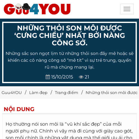
Toggl
navig
NHỮNG THỎI SON MÔI ĐƯỢC
‘CƯNG CHIỀU’ NHẤT BỞI NÀNG
CÔNG SỞ.
Những sắc son ngọt lịm từ những thỏi son đầy mê hoặc sẽ
khiến các cô nàng công sở “mê tít” vì sự trẻ trung, quyến
rũ mà chúng mang lại.
15/10/2015
21
Guu4YOU
Làm đẹp
Trang điểm
Những thỏi son môi được ‘
NỘI DUNG
Họ thường nói son môi là “vũ khí sắc đẹp” của mỗi
người phụ nữ. Chính vì vậy mà đi cùng với giày cao gót,
son môi chính là những vật dụng mà thế giới ưu ái cho