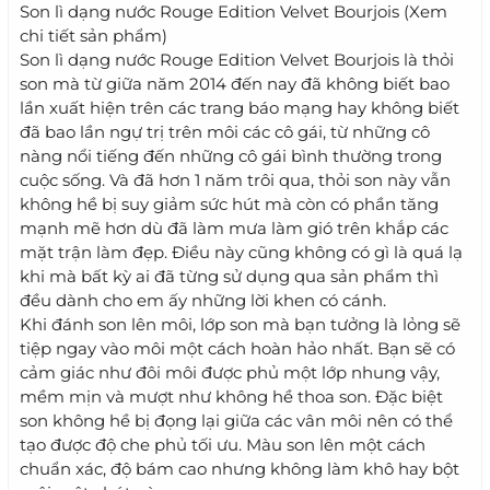
Son lì dạng nước Rouge Edition Velvet Bourjois (Xem
chi tiết sản phẩm)
Son lì dạng nước Rouge Edition Velvet Bourjois là thỏi
son mà từ giữa năm 2014 đến nay đã không biết bao
lần xuất hiện trên các trang báo mạng hay không biết
đã bao lần ngự trị trên môi các cô gái, từ những cô
nàng nổi tiếng đến những cô gái bình thường trong
cuộc sống. Và đã hơn 1 năm trôi qua, thỏi son này vẫn
không hề bị suy giảm sức hút mà còn có phần tăng
mạnh mẽ hơn dù đã làm mưa làm gió trên khắp các
mặt trận làm đẹp. Điều này cũng không có gì là quá lạ
khi mà bất kỳ ai đã từng sử dụng qua sản phẩm thì
đều dành cho em ấy những lời khen có cánh.
Khi đánh son lên môi, lớp son mà bạn tưởng là lỏng sẽ
tiệp ngay vào môi một cách hoàn hảo nhất. Bạn sẽ có
cảm giác như đôi môi được phủ một lớp nhung vậy,
mềm mịn và mượt như không hề thoa son. Đặc biệt
son không hề bị đọng lại giữa các vân môi nên có thể
tạo được độ che phủ tối ưu. Màu son lên một cách
chuẩn xác, độ bám cao nhưng không làm khô hay bột