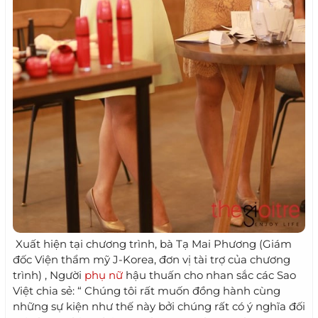
Xuất hiện tại chương trình, bà Tạ Mai Phương (Giám
đốc Viện thẩm mỹ J-Korea, đơn vị tài trợ của chương
trình) , Người
phụ nữ
hậu thuấn cho nhan sắc các Sao
Việt chia sẻ: “ Chúng tôi rất muốn đồng hành cùng
những sự kiện như thế này bởi chúng rất có ý nghĩa đối