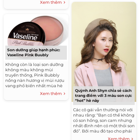
Xem thêm
Son dưỡng giúp hạnh phúc:
Vaseline Pink Buubly
Không còn là loại son dưỡng
không màu không mùi
truyền thống, Pink Bubbly
nồng nàn hương vị mùi rượu
vang phổ biến nhất mùa hè
Quỳnh Anh Shyn chia sẻ cách
"Rose" với màu hồng nhẹ
Xem thêm
trang điểm với 3 màu son cực
nhàng.
“hot” hè này
Các cô gái vẫn thường nói với
nhau rằng: “Bạn có thể không
có son hồng, son cam nhưng
nhất định nên có một thỏi son
đỏ”. Bởi màu đỏ tạo cho phái
đẹp một vẻ nổi bật và quyến
Xem thêm