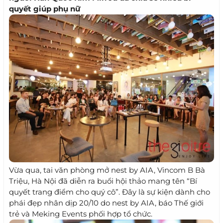
quyết giúp phụ nữ
Vừa qua, tai văn phòng mở nest by AIA, Vincom B Bà
Triệu, Hà Nội đã diễn ra buổi hội thảo mang tên “Bí
quyết trang điểm cho quý cô”. Đây là sự kiện dành cho
phái đẹp nhân dịp 20/10 do nest by AIA, báo Thế giới
trẻ và Meking Events phối hợp tổ chức.