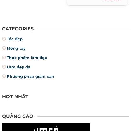
rũ đến lạ kì. Cũng chính vì
vậy, đây luôn là màu son
không bao giờ lỗi mốt.
CATEGORIES
Tóc đẹp
Móng tay
Thực phẩm làm đẹp
Làm đẹp da
Phương pháp giảm cân
HOT NHẤT
QUẢNG CÁO