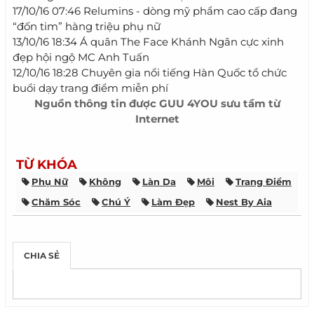
17/10/16 07:46 Relumins - dòng mỹ phẩm cao cấp đang
“đốn tim” hàng triệu phụ nữ
13/10/16 18:34 Á quân The Face Khánh Ngân cực xinh
đẹp hội ngộ MC Anh Tuấn
12/10/16 18:28 Chuyên gia nổi tiếng Hàn Quốc tổ chức
buổi dạy trang điểm miễn phí
Nguồn thông tin được
GUU 4YOU
sưu tầm từ
Internet
TỪ KHÓA
Phụ Nữ
Không
Làn Da
Môi
Trang Điểm
Chăm Sóc
Chú Ý
Làm Đẹp
Nest By Aia
CHIA SẺ