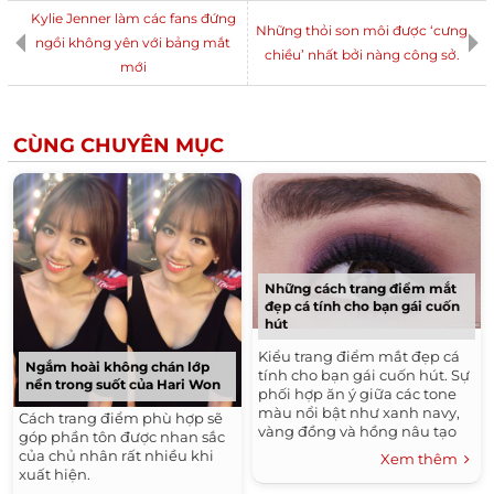
Kylie Jenner làm các fans đứng
Những thỏi son môi được ‘cưng
ngồi không yên với bảng mắt
chiều’ nhất bởi nàng công sở.
mới
CÙNG CHUYÊN MỤC
Những cách trang điểm mắt
đẹp cá tính cho bạn gái cuốn
hút
Kiểu trang điểm mắt đẹp cá
Ngắm hoài không chán lớp
tính cho bạn gái cuốn hút. Sự
nền trong suốt của Hari Won
phối hợp ăn ý giữa các tone
màu nổi bật như xanh navy,
Cách trang điểm phù hợp sẽ
vàng đồng và hồng nâu tạo
góp phần tôn được nhan sắc
vẻ đẹp cá tính cho ‘cửa sổ tâm
của chủ nhân rất nhiều khi
Xem thêm
hồn’.
xuất hiện.