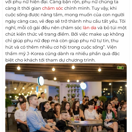
với phụ nữ hiện đại. Càng bận rộn, phụ nữ chúng ta
càng ít thời gian
chăm sóc
chính mình. Tuy vậy, khi
cuộc sống được nâng tầm, mong muốn của con người
ngày càng cao, vẻ đẹp sẽ trở thành nhu cầu tất yếu. Tôi
nghĩ, mỗi cô gái đều nên chăm sóc
làn da
và bỏ túi một
chút kiến thức về trang điểm. Bởi việc make up không
chỉ giúp phụ nữ đẹp mà còn giúp phụ nữ tự tin, thu
hút và có thêm nhiều cơ hội trong cuộc sống”. Viện
thẩm mỹ J-Korea cũng dành ra nhiều phần quà đặc
biệt cho khách tới tham dự chương trình.