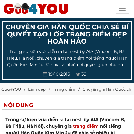
Toggl
navig
CHUYÊN GIA HÀN QUỐC CHIA SẺ BÍ
QUYẾT TẠO LỚP TRANG ĐIỂM ĐẸP
HOÀN HẢO
Trong sự kiện vừa diễn ra tại nest by AIA (Vincom B, Bà
Triệu, Hà Nội), chuyên gia trang điểm nổi tiếng người Hàn
Quốc Kim Min Ju đã chia sẻ nhiều bí quyết giúp phụ nữ ...
19/10/2016
39
Guu4YOU
Làm đẹp
Trang điểm
Chuyên gia Hàn Quốc chia 
NỘI DUNG
Trong sự kiện vừa diễn ra tại nest by AIA (Vincom B,
Bà Triệu, Hà Nội), chuyên gia
trang điểm
nổi tiếng
người Hàn Quốc Kim Min Ju đã chia sẻ nhiều bí