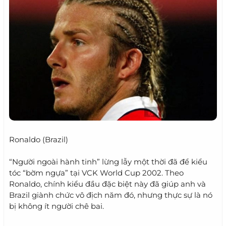
Ronaldo (Brazil)
“Người ngoài hành tinh” lừng lẫy một thời đã để kiểu
tóc “bờm ngựa” tại VCK World Cup 2002. Theo
Ronaldo, chính kiểu đầu đặc biệt này đã giúp anh và
Brazil giành chức vô địch năm đó, nhưng thực sự là nó
bị không ít người chê bai.