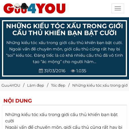
Toggl
navig
NHỮNG KIỂU TÓC XẤU TRONG GIỚI
CẦU THỦ KHIẾN BẠN BẬT CƯỜI
Những kiểu tóc xấu trong giới cầu thủ khiến bạn bật cười.
Ngoài vấn đề chuyên môn, giới cầu thủ cũng rất hay bị
“soi” kiểu tóc. Đáng tiếc là có khá nhiều cầu thủ đã vô tình
tạo “ác mộng” cho người hâm...
31/03/2016
1.035
Guu4YOU
Làm đẹp
Tóc đẹp
Những kiểu tóc xấu trong giới
NỘI DUNG
Những kiểu tóc xấu trong giới cầu thủ khiến bạn bật
cười
Ngoài vấn đề chuyên môn, giới cầu thủ cũng rất hay bị