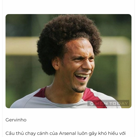
Gervinho
Cầu thủ chạy cánh của Arsenal luôn gây khó hiểu với