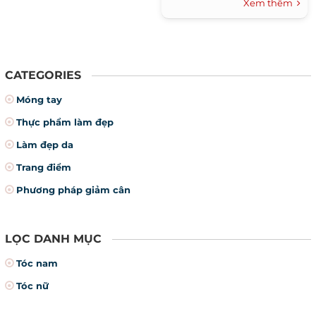
Xem thêm
CATEGORIES
Móng tay
Thực phẩm làm đẹp
Làm đẹp da
Trang điểm
Phương pháp giảm cân
LỌC DANH MỤC
Tóc nam
Tóc nữ