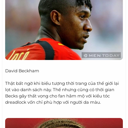
David Beckham
Thật bất ngờ khi biểu tượng thời trang của thế giới lại
lọt vào danh sách này. Thế nhưng cũng có thời gian
Becks gây thất vọng cho fan hâm mộ với kiểu tóc
dreadlock vốn chỉ phù hợp với người da màu.