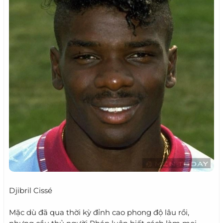
Djibril Cissé
Mặc dù đã qua thời kỳ đỉnh cao phong độ lâu rồi,