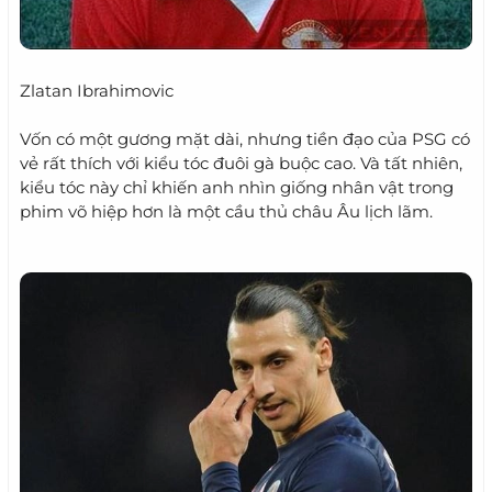
Zlatan Ibrahimovic
Vốn có một gương mặt dài, nhưng tiền đạo của PSG có
vẻ rất thích với kiểu tóc đuôi gà buộc cao. Và tất nhiên,
kiểu tóc này chỉ khiến anh nhìn giống nhân vật trong
phim võ hiệp hơn là một cầu thủ châu Âu lịch lãm.