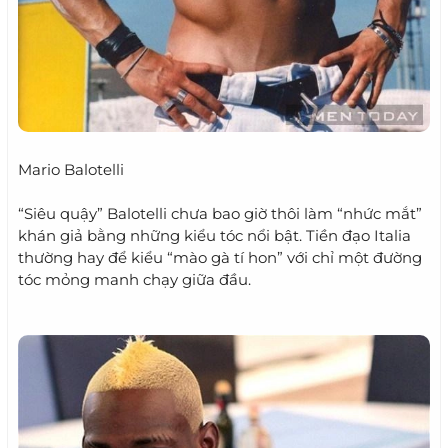
Mario Balotelli
“Siêu quậy” Balotelli chưa bao giờ thôi làm “nhức mắt”
khán giả bằng những kiểu tóc nổi bật. Tiền đạo Italia
thường hay để kiểu “mào gà tí hon” với chỉ một đường
tóc mỏng manh chạy giữa đầu.