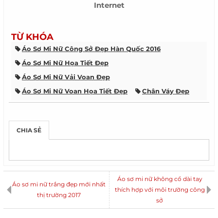
Internet
TỪ KHÓA
Áo Sơ Mi Nữ Công Sở Đẹp Hàn Quốc 2016
Áo Sơ Mi Nữ Họa Tiết Đẹp
Áo Sơ Mi Nữ Vải Voan Đẹp
Áo Sơ Mi Nữ Voan Họa Tiết Đẹp
Chân Váy Đẹp
Phối Áo Sơ Mi Nữ Đẹp
Thời Trang Công Sở Hè 2015
Thời Trang Hè
CHIA SẺ
Tóc Đẹp 2016
Toc Dep
Kiểu Tóc Ngắn Uốn Xoăn Ngang Vai
Kiểu Tóc Ngắn Ngang Vai Uốn Cụp
Kiểu Tóc Ngắn
Tóc Nhuộm Màu Hạt Dẻ Đẹp
Kiểu Tóc Nữ Đẹp
Áo sơ mi nữ không cổ dài tay
Áo sơ mi nữ trắng đẹp mới nhất
Xu Hướng Thời Trang Nam 2015
thích hợp với môi trường công
Giảm Cân Nhanh
thị trường 2017
sở
Váy Đầm Liền Thân Đẹp