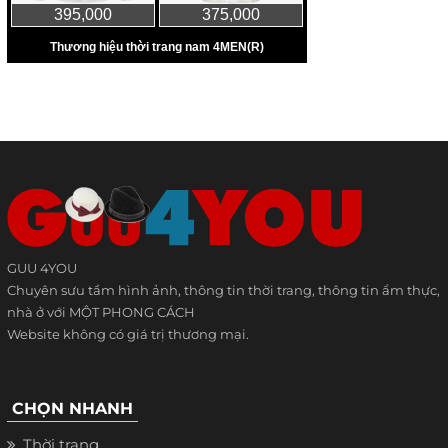
GUU 4YOU
Chuyên sưu tầm hình ảnh, thông tin thời trang, thông tin ẩm thực,
nhà ở với MỘT PHONG CÁCH
Website không có giá trị thương mại.
CHỌN NHANH
Thời trang