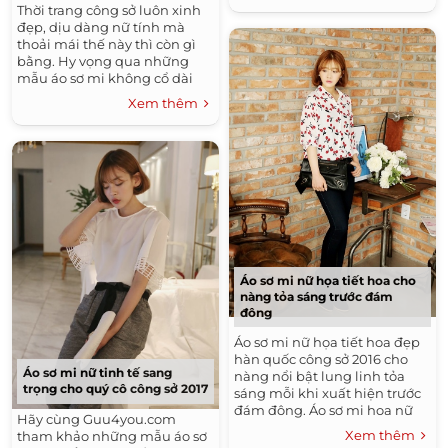
Thời trang công sở luôn xinh
đẹp với sự biến tấu khôn
Áo Sơ Mi Nữ Công Sở Đẹp Hàn Quốc 2016
đẹp, dịu dàng nữ tính mà
lường mà những chiếc áo sơ
thoải mái thế này thì còn gì
Tóc Xoăn Đẹp
mi kết hợp với sự khéo léo của
bằng. Hy vọng qua những
các nàng.
Đầm Đẹp - Váy Đẹp Công Sở Hàn Quốc 2016
mẫu áo sơ mi không cổ dài
tay mà Guu4you.com giới
Áo Sơ Mi Nam Đẹp
Tóc Tết Đẹp
Xem thêm
thiệu cho các bạn trên có thể
giúp các bạn đa dạng thêm
Áo Khoác Nam Đẹp Hàn Quốc 2015 - 2016 Ấm Áp
Không Lạnh
gu thời trang công sở của
mình để luôn xinh đẹp và tự
Tóc Dài Đẹp
Những Kiểu Tóc Nam Đẹp
tin đến chốn sở làm.
Tóc Uốn Xoăn Đẹp
Thời Trang Thu Đông Hàn Quốc 2015 - 2016
Tóc Ngắn Đẹp
Thời Trang Hè
Kiểu Tóc Đẹp
Áo sơ mi nữ họa tiết hoa cho
Thời Trang Nam Hè 2016
Xu Hướng Tóc Đẹp 2016
nàng tỏa sáng trước đám
đông
Những Kiểu Tóc Đẹp
Áo sơ mi nữ họa tiết hoa đẹp
hàn quốc công sở 2016 cho
Áo sơ mi nữ tinh tế sang
nàng nổi bật lung linh tỏa
trọng cho quý cô công sở 2017
sáng mỗi khi xuất hiện trước
đám đông. Áo sơ mi hoa nữ
Hãy cùng Guu4you.com
đẹp đang ngày càng trở nên
Xem thêm
tham khảo những mẫu áo sơ
phổ biến...