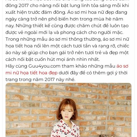
đông 2017 cho nàng nổi bật lung linh tỏa sáng mỗi khi
xuất hiện trước đám đông. Áo sơ mi hoa nữ đẹp đang
ngày càng trở nên phổ biến hơn trong mùa hè năm
nay. Những thiết kế cũng được chăm chút để luôn tạo
được vẻ ngoài mới lạ và phong cách cho người mặc.
Trong những mẫu áo sơ mi thông thường, áo sơ mi nữ
họa tiết hoa nổi lên một cách tươi tắn và rạng rỡ, chiếc
áo này sẽ giúp cho bạn gái trở nên tươi trẻ và đẹp một
cách nổi bật cuốn hút mọi ánh nhìn nhất.
Hãy cùng Guu4you.com tham khảo những mẫu
áo sơ
mi nữ họa tiết hoa đẹp
dưới đây để có thêm gợi ý thời
trang trong năm 2017 này nhé.