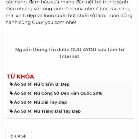
các nàng, đảm bảo vừa mang đến nét trẻ trung sành
điệu nhưng vô cùng xinh đẹp nữa nhé. Chúc các nàng
mãi xinh đẹp và luôn cuốn hút chốn sở làm. Luôn đồng
hành cùng Guu4you.com nhé!
Nguồn thông tin được
GUU 4YOU
sưu tầm từ
Internet
TỪ KHÓA
Áo Sơ Mi Nữ Chấm Bi Đẹp
Áo Sơ Mi Nữ Công Sở Đẹp Hàn Quốc 2016
Áo Sơ Mi Nữ Dài Tay Đẹp
Áo Sơ Mi Nữ Trắng Dài Tay Đẹp
Phối Áo Sơ Mi Nữ Dài Tay Đẹp
Thời Trang Công Sở Hè 2015
Thời Trang Hè
CHIA SẺ
Tóc Đẹp 2016
Toc Dep