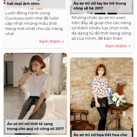
Áo sơ mi nữ tay bo trẻ trung
hút mọi ánh nhìn
Thực Đơn Ăn Kiêng
Những Kiểu Móng Tay Đẹp
công sở hè 2017
Luôn đồng hành cùng
Những Kiểu Nail Đẹp
Tóc Uốn Đẹp
Những chiếc áo sơ mi voan
Guu4you.com nhé để luôn
Tóc Ngang Vai Đẹp
trên đây sẽ giúp cho các nàng
cập nhật những mẫu thời
có thêm nhiều lựa chọn mới,
trang mới nhất cho các nàng
Bộ Sưu Tập Thời Trang Nam Đẹp
đa dạng tủ đồ thời trang công
nhé!
sở của mình, để bản thân
Áo Thun Nam Đẹp
Tóc Ngắn Ngang Vai Đẹp
Xem thêm
luôn xinh đẹp trẻ trung và
Xem thêm
Kiểu Tóc Nam Đẹp
cuốn hút mọi nơi.
Áo Sơ Mi Nữ Công Sở Đẹp Hàn Quốc 2016
Tóc Xoăn Đẹp
Đầm Đẹp - Váy Đẹp Công Sở Hàn Quốc 2016
Áo Sơ Mi Nam Đẹp
Tóc Tết Đẹp
Áo Khoác Nam Đẹp Hàn Quốc 2015 - 2016 Ấm Áp
Không Lạnh
Tóc Dài Đẹp
Những Kiểu Tóc Nam Đẹp
Tóc Uốn Xoăn Đẹp
Thời Trang Thu Đông Hàn Quốc 2015 - 2016
Áo sơ mi nữ tinh tế sang
trọng cho quý cô công sở 2017
Tóc Ngắn Đẹp
Thời Trang Hè
Kiểu Tóc Đẹp
Áo sơ mi nữ họa tiết hoa cho