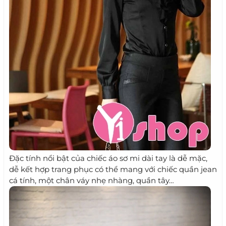
Đặc tính nổi bật của chiếc áo sơ mi dài tay là dễ mặc,
dễ kết hợp trang phục có thể mang với chiếc quần jean
cá tính, một chân váy nhẹ nhàng, quần tây…