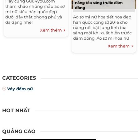
Hãy cùng Guu4you.com
nàng tỏa sáng trước đám
Thời Trang Nam Hè 2016
Xu Hướng Tóc Đẹp 2016
tham khảo những mẫu áo sơ
đông
mi nữ kiểu hàn quốc đẹp
Những Kiểu Tóc Đẹp
dưới đây thật phong phú và
Áo sơ mi nữ họa tiết hoa đẹp
đa dạng nhé!
hàn quốc công sở 2016 cho
nàng nổi bật lung linh tỏa
Xem thêm
sáng mỗi khi xuất hiện trước
đám đông. Áo sơ mi hoa nữ
đẹp đang ngày càng trở nên
Xem thêm
phổ biến...
CATEGORIES
Váy đầm nữ
HOT NHẤT
QUẢNG CÁO