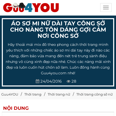
Toggl
navig
ÁO SƠ MI NỮ DÀI TAY CÔNG SỞ
CHO NÀNG TÔN DÁNG GỢI CẢM
NƠI CÔNG SỞ
Hãy thoải mái mix đồ theo phong cách thời trang mình
yêu thích với những chiếc áo sơ mi dài tay này đi nào các
nàng, đảm bảo vừa mang đến nét trẻ trung sành điệu
nhưng vô cùng xinh đẹp nữa nhé. Chúc các nàng mãi xinh
đẹp và luôn cuốn hút chốn sở làm. Luôn đồng hành cùng
Guu4you.com nhé!
24/04/2016
28
Guu4YOU
Thời trang
Thời trang nữ
Thời trang công sở nữ
NỘI DUNG