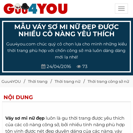
Toggl
navig
MẪU VÁY SƠ MI NỮ ĐẸP ĐƯỢC
NHIỀU CÔ NÀNG YÊU THÍCH
Guu4you.com chúc quý cô chọn lựa cho mình những kiểu
thời trang phù hợp với chốn công sở mà luôn dáng dáng
mới lạ nhé!
24/04/2016
73
Guu4YOU
Thời trang
Thời trang nữ
Thời trang công sở nữ
NỘI DUNG
Váy sơ mi nữ đẹp
luôn là gu thời trang được yêu thích
của các cô nàng công sở, bởi nhiều tính năng phù hợp
tôn vinh được nét đẹp duyên dáng của các nàng. váy