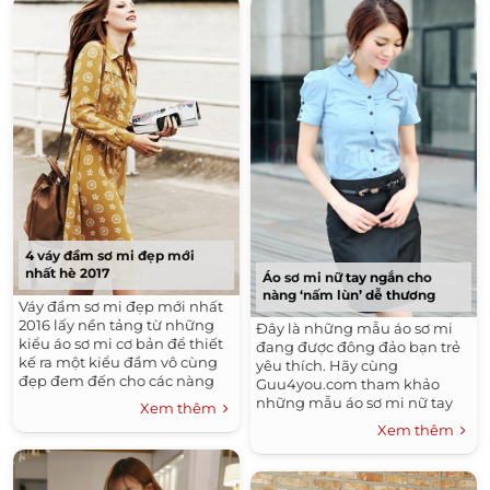
Cách Trang Điểm
Thời Trang Nam Hàn Quốc Đẹp
Vẽ Móng Tay Đẹp
Áo Thun Đẹp
Tóc Mái Đẹp
Chăm Sóc Tóc Đẹp
Trang Điểm
Mix Đồ Nam
Cách Làm Tóc Đẹp
Tóc Nam Vuốt Dựng Đẹp
Tóc Cô Dâu Đẹp
Tóc Nam Trẻ Đẹp
Búi Tóc Đẹp
Tóc Nhuộm Đẹp
Thực Đơn Ăn Kiêng
Những Kiểu Móng Tay Đẹp
Những Kiểu Nail Đẹp
Tóc Uốn Đẹp
4 váy đầm sơ mi đẹp mới
Tóc Ngang Vai Đẹp
nhất hè 2017
Áo sơ mi nữ tay ngắn cho
nàng ‘nấm lùn’ dễ thương
Bộ Sưu Tập Thời Trang Nam Đẹp
Váy đầm sơ mi đẹp mới nhất
2016 lấy nền tảng từ những
Đây là những mẫu áo sơ mi
Áo Thun Nam Đẹp
Tóc Ngắn Ngang Vai Đẹp
kiểu áo sơ mi cơ bản để thiết
đang được đông đảo bạn trẻ
kế ra một kiểu đầm vô cùng
Kiểu Tóc Nam Đẹp
yêu thích. Hãy cùng
đẹp đem đến cho các nàng
Guu4you.com tham khảo
Áo Sơ Mi Nữ Công Sở Đẹp Hàn Quốc 2016
thêm một sự lựa chọn cho
những mẫu áo sơ mi nữ tay
Xem thêm
trang...
ngắn đẹp dưới đây và chọn
Tóc Xoăn Đẹp
Xem thêm
cho mình một chiếc nhé!
Đầm Đẹp - Váy Đẹp Công Sở Hàn Quốc 2016