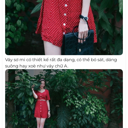
Váy sơ mi có thiết kế rất đa dạng, có thể bó sát, dáng
suông hay xoè như váy chữ A.