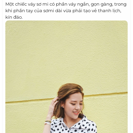
Một chiếc váy sơ mi có phần váy ngắn, gọn gàng, trong
khi phần tay của sơmi dài vừa phải tạo vẻ thanh lịch,
kín đáo.