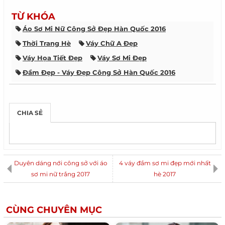
TỪ KHÓA
Áo Sơ Mi Nữ Công Sở Đẹp Hàn Quốc 2016
Thời Trang Hè
Váy Chữ A Đẹp
Váy Họa Tiết Đẹp
Váy Sơ Mi Đẹp
Đầm Đẹp - Váy Đẹp Công Sở Hàn Quốc 2016
Tóc Đẹp 2016
Toc Dep
Kiểu Tóc Ngắn Uốn Xoăn Ngang Vai
CHIA SẺ
Kiểu Tóc Ngắn Ngang Vai Uốn Cụp
Kiểu Tóc Ngắn
Tóc Nhuộm Màu Hạt Dẻ Đẹp
Kiểu Tóc Nữ Đẹp
Xu Hướng Thời Trang Nam 2015
Giảm Cân Nhanh
Váy Đầm Liền Thân Đẹp
Duyên dáng nới công sở với áo
4 váy đầm sơ mi đẹp mới nhất
Những Kiểu Tóc Nhuộm Đẹp
sơ mi nữ trắng 2017
Áo Khoác Nữ Đẹp
hè 2017
Tóc Sao Hàn Quốc
Tóc Búi Đẹp
Bí Quyết Giảm Cân
Cách Vẽ Móng Tay Đẹp
CÙNG CHUYÊN MỤC
Cách Mix Đồ Nam Đẹp
Xu Hướng Tóc Nam