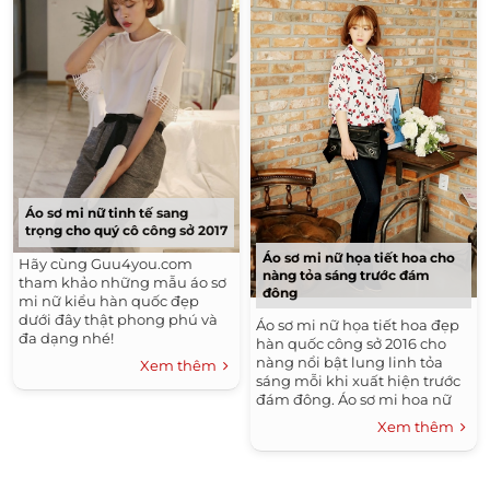
Áo Sơ Mi Nam Đẹp
Tóc Tết Đẹp
Áo Khoác Nam Đẹp Hàn Quốc 2015 - 2016 Ấm Áp
Không Lạnh
Tóc Dài Đẹp
Những Kiểu Tóc Nam Đẹp
Tóc Uốn Xoăn Đẹp
Thời Trang Thu Đông Hàn Quốc 2015 - 2016
Tóc Ngắn Đẹp
Thời Trang Hè
Kiểu Tóc Đẹp
Thời Trang Nam Hè 2016
Xu Hướng Tóc Đẹp 2016
Áo sơ mi nữ tinh tế sang
trọng cho quý cô công sở 2017
Những Kiểu Tóc Đẹp
Áo sơ mi nữ họa tiết hoa cho
Hãy cùng Guu4you.com
nàng tỏa sáng trước đám
tham khảo những mẫu áo sơ
đông
mi nữ kiểu hàn quốc đẹp
dưới đây thật phong phú và
Áo sơ mi nữ họa tiết hoa đẹp
đa dạng nhé!
hàn quốc công sở 2016 cho
nàng nổi bật lung linh tỏa
Xem thêm
sáng mỗi khi xuất hiện trước
đám đông. Áo sơ mi hoa nữ
đẹp đang ngày càng trở nên
Xem thêm
phổ biến...