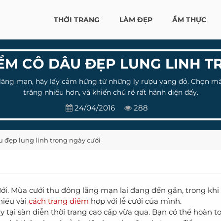
THỜI TRANG
LÀM ĐẸP
ẨM THỰC
IỂM CÔ DÂU ĐẸP LUNG LINH 
ng mạn, hãy lấy cảm hứng từ những ly rượu vang đỏ. Chọn màu 
trắng nhiều hơn, và khiến chú rể rất hãnh diện đấy.
24/04/2016
288
u đẹp lung linh trong ngày cưới
ới. Mùa cưới thu đông lãng mạn lại đang đến gần, trong khi 
hiểu vài
cách trang điểm
hợp với lễ cưới của mình.
 tại sàn diễn thời trang cao cấp vừa qua. Bạn có thể hoàn t