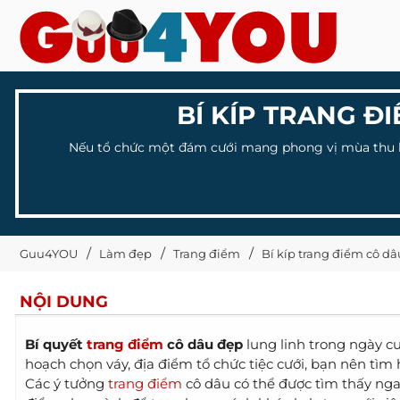
BÍ KÍP TRANG Đ
Nếu tổ chức một đám cưới mang phong vị mùa thu lã
Guu4YOU
Làm đẹp
Trang điểm
Bí kíp trang điểm cô dâ
NỘI DUNG
Bí quyết
trang điểm
cô dâu đẹp
lung linh trong ngày cư
hoạch chọn váy, địa điểm tổ chức tiệc cưới, bạn nên tìm 
Các ý tưởng
trang điểm
cô dâu có thể được tìm thấy ngay