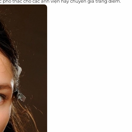
c phó thác cho các ảnh viện hay chuyên gia trang điểm.