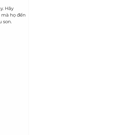
y. Hãy
o mà họ đến
u son.