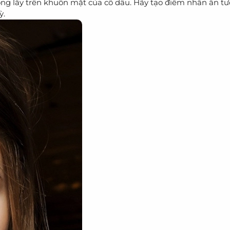
lộng lẫy trên khuôn mặt của cô dâu. Hãy tạo điểm nhấn ấn t
ỳ.