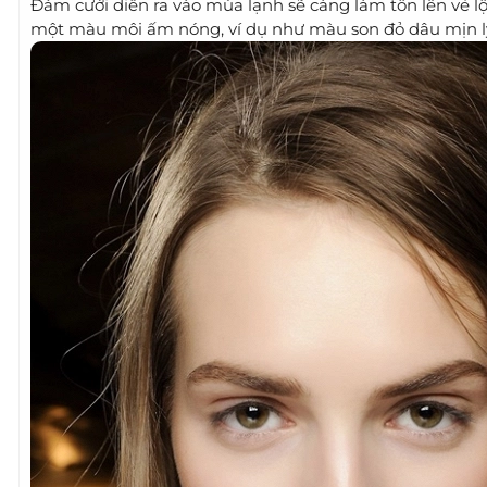
Đám cưới diễn ra vào mùa lạnh sẽ càng làm tôn lên vẻ 
một màu môi ấm nóng, ví dụ như màu son đỏ dâu mịn l