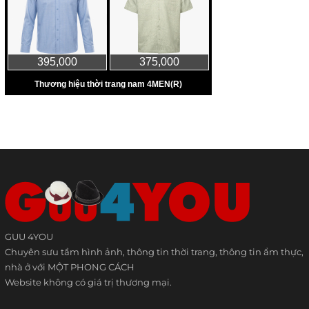
GUU 4YOU
Chuyên sưu tầm hình ảnh, thông tin thời trang, thông tin ẩm thực,
nhà ở với MỘT PHONG CÁCH
Website không có giá trị thương mại.