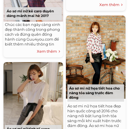
nhiều thông tin xu hướng
Xem thêm
Đầm Đẹp - Váy Đẹp Công Sở Hàn Quốc 2016
thời trang mới nhất năm nay
Áo sơ mi nữ kẻ caro duyên
nhé!
Áo Sơ Mi Nam Đẹp
Tóc Tết Đẹp
dáng mảnh mai hè 2017
Áo Khoác Nam Đẹp Hàn Quốc 2015 - 2016 Ấm Áp
Chúc các bạn ngày càng xinh
Không Lạnh
đẹp thành công trong phong
cách và đừng quên đồng
Tóc Dài Đẹp
Những Kiểu Tóc Nam Đẹp
hành cùng Guu4you.com để
Tóc Uốn Xoăn Đẹp
biết thêm nhiều thông tin
thời trang mới nhất.
Xem thêm
Thời Trang Thu Đông Hàn Quốc 2015 - 2016
Tóc Ngắn Đẹp
Thời Trang Hè
Kiểu Tóc Đẹp
Thời Trang Nam Hè 2016
Xu Hướng Tóc Đẹp 2016
Những Kiểu Tóc Đẹp
Áo sơ mi nữ họa tiết hoa cho
nàng tỏa sáng trước đám
đông
Áo sơ mi nữ họa tiết hoa đẹp
hàn quốc công sở 2016 cho
nàng nổi bật lung linh tỏa
sáng mỗi khi xuất hiện trước
đám đông. Áo sơ mi hoa nữ
Áo sơ mi nữ tinh tế sang