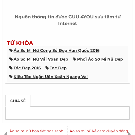
Nguồn thông tin được
GUU 4YOU
sưu tầm từ
Internet
TỪ KHÓA
Áo Sơ Mi Nữ Công Sở Đẹp Hàn Quốc 2016
Áo Sơ Mi Nữ Vải Voan Đẹp
Phối Áo Sơ Mi Nữ Đẹp
Tóc Đẹp 2016
Toc Dep
Kiểu Tóc Ngắn Uốn Xoăn Ngang Vai
Kiểu Tóc Ngắn Ngang Vai Uốn Cụp
Kiểu Tóc Ngắn
Tóc Nhuộm Màu Hạt Dẻ Đẹp
Kiểu Tóc Nữ Đẹp
CHIA SẺ
Xu Hướng Thời Trang Nam 2015
Giảm Cân Nhanh
Váy Đầm Liền Thân Đẹp
Những Kiểu Tóc Nhuộm Đẹp
Áo Khoác Nữ Đẹp
Tóc Sao Hàn Quốc
Tóc Búi Đẹp
Áo sơ mi nữ họa tiết hoa sành
Áo sơ mi nữ kẻ caro duyên dáng