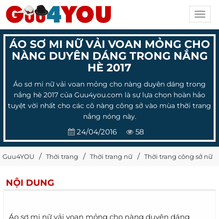
Toggl
navig
ÁO SƠ MI NỮ VẢI VOAN MỎNG CHO
NÀNG DUYÊN DÁNG TRONG NẮNG
HÈ 2017
Áo sơ mi nữ vải voan mỏng cho nàng duyên dáng trong
nắng hè 2017 của Guu4you.com là sự lựa chọn hoàn hảo
tuyệt vời nhất cho các cô nàng công sở vào mùa thời trang
nắng nóng này.
24/04/2016
58
Guu4YOU
Thời trang
Thời trang nữ
Thời trang công sở nữ
NỘI DUNG
Áo sơ mi nữ vải voan mỏng cho nàng duyên dáng