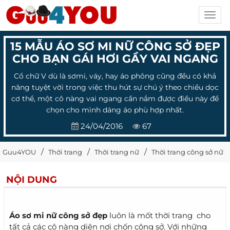
Toggl
navig
15 MẪU ÁO SƠ MI NỮ CÔNG SỞ ĐẸP
CHO BẠN GÁI HƠI GẦY VAI NGANG
Cổ chữ V dù là sơmi, váy, hay áo phông cũng đều có khả
năng tuyệt vời trong việc thu hút sự chú ý theo chiều dọc
cơ thể, một cô nàng vai ngang cần nắm được điều này để
chọn cho mình dáng áo phù hợp nhất.
24/04/2016
67
Guu4YOU
Thời trang
Thời trang nữ
Thời trang công sở nữ
NỘI DUNG
Áo sơ mi nữ công sở đẹp
luôn là mốt thời trang cho
tất cả các cô nàng diện nơi chốn công sở. Với những