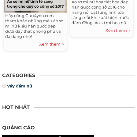
Áo sơ mi nữ tinh tế sang
Áo sơ mi nữ họa tiết hoa đẹp
trọng cho quý cô công sở 2017
hàn quốc công sở 2016 cho
nàng nổi bật lung linh tỏa
Hãy cùng Guu4you.com
sáng mỗi khi xuất hiện trước
tham khảo những mẫu áo sơ
đám đông. Áo sơ mi hoa nữ
mi nữ kiểu hàn quốc đẹp
đẹp đang ngày càng trở nên
Xem thêm
dưới đây thật phong phú và
phổ biến...
đa dạng nhé!
Xem thêm
CATEGORIES
Váy đầm nữ
HOT NHẤT
QUẢNG CÁO