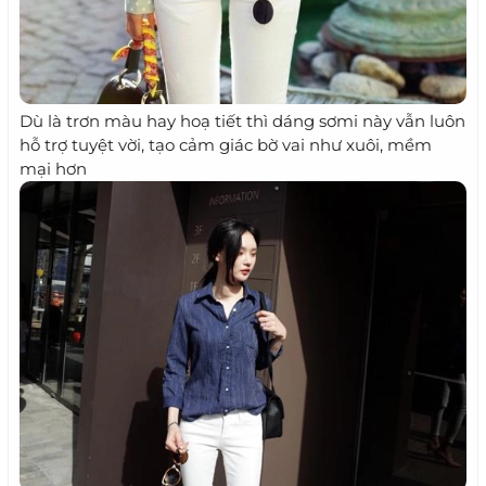
Dù là trơn màu hay hoạ tiết thì dáng sơmi này vẫn luôn
hỗ trợ tuyệt vời, tạo cảm giác bờ vai như xuôi, mềm
mại hơn