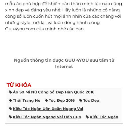
mẫu áo phù hợp để khiến bản thân mình lúc nào cũng
xinh đẹp và đáng yêu nhé. Hãy luôn là những cô nàng
công sở luôn cuốn hút mọi ánh nhìn của các chàng với
những style mới lạ , và luôn đồng hành cùng
Guu4you.com của mình nhé các bạn.
Nguồn thông tin được
GUU 4YOU
sưu tầm từ
Internet
TỪ KHÓA
Áo Sơ Mi Nữ Công Sở Đẹp Hàn Quốc 2016
Thời Trang Hè
Tóc Đẹp 2016
Toc Dep
Kiểu Tóc Ngắn Uốn Xoăn Ngang Vai
Kiểu Tóc Ngắn Ngang Vai Uốn Cụp
Kiểu Tóc Ngắn
Tóc Nhuộm Màu Hạt Dẻ Đẹp
Kiểu Tóc Nữ Đẹp