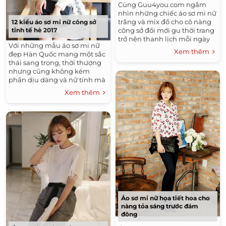
Bộ Sưu Tập Thời Trang Nam Đẹp
Cùng Guu4you.com ngắm
nhìn những chiếc áo sơ mi nữ
Áo Thun Nam Đẹp
Tóc Ngắn Ngang Vai Đẹp
trắng và mix đồ cho cô nàng
12 kiểu áo sơ mi nữ công sở
công sở đổi mới gu thời trang
tinh tế hè 2017
Kiểu Tóc Nam Đẹp
trở nên thanh lịch mỗi ngày
Với những mẫu áo sơ mi nữ
Áo Sơ Mi Nữ Công Sở Đẹp Hàn Quốc 2016
đến chốn sở làm sau đây nhé!
Xem thêm
đẹp Hàn Quốc mang một sắc
Tóc Xoăn Đẹp
thái sang trọng, thời thượng
nhưng cũng không kém
Đầm Đẹp - Váy Đẹp Công Sở Hàn Quốc 2016
phần dịu dàng và nữ tính mà
Guu4you.com đã giới thiệu.
Áo Sơ Mi Nam Đẹp
Tóc Tết Đẹp
Xem thêm
Áo Khoác Nam Đẹp Hàn Quốc 2015 - 2016 Ấm Áp
Không Lạnh
Tóc Dài Đẹp
Những Kiểu Tóc Nam Đẹp
Tóc Uốn Xoăn Đẹp
Thời Trang Thu Đông Hàn Quốc 2015 - 2016
Tóc Ngắn Đẹp
Thời Trang Hè
Kiểu Tóc Đẹp
Thời Trang Nam Hè 2016
Xu Hướng Tóc Đẹp 2016
Áo sơ mi nữ họa tiết hoa cho
Những Kiểu Tóc Đẹp
nàng tỏa sáng trước đám
đông