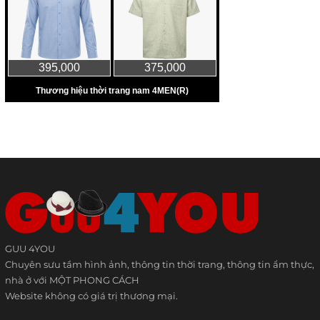
GUU 4YOU
Chuyên sưu tầm hình ảnh, thông tin thời trang, thông tin ẩm thực,
nhà ở với MỘT PHONG CÁCH
Website không có giá trị thương mại.