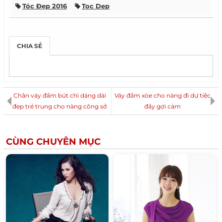
Tóc Đẹp 2016
Toc Dep
Kiểu Tóc Ngắn Uốn Xoăn Ngang Vai
Kiểu Tóc Ngắn Ngang Vai Uốn Cụp
Kiểu Tóc Ngắn
CHIA SẺ
Tóc Nhuộm Màu Hạt Dẻ Đẹp
Kiểu Tóc Nữ Đẹp
Xu Hướng Thời Trang Nam 2015
Giảm Cân Nhanh
Váy Đầm Liền Thân Đẹp
Những Kiểu Tóc Nhuộm Đẹp
Áo Khoác Nữ Đẹp
Chân váy đầm bút chì dáng dài
Váy đầm xòe cho nàng đi dự tiệc
đẹp trẻ trung cho nàng công sở
Tóc Sao Hàn Quốc
Tóc Búi Đẹp
đầy gợi cảm
Bí Quyết Giảm Cân
Cách Vẽ Móng Tay Đẹp
Cách Mix Đồ Nam Đẹp
Xu Hướng Tóc Nam
CÙNG CHUYÊN MỤC
Cách Trang Điểm
Thời Trang Nam Hàn Quốc Đẹp
Vẽ Móng Tay Đẹp
Áo Thun Đẹp
Tóc Mái Đẹp
Chăm Sóc Tóc Đẹp
Trang Điểm
Mix Đồ Nam
Cách Làm Tóc Đẹp
Tóc Nam Vuốt Dựng Đẹp
Tóc Cô Dâu Đẹp
Tóc Nam Trẻ Đẹp
Búi Tóc Đẹp
Tóc Nhuộm Đẹp