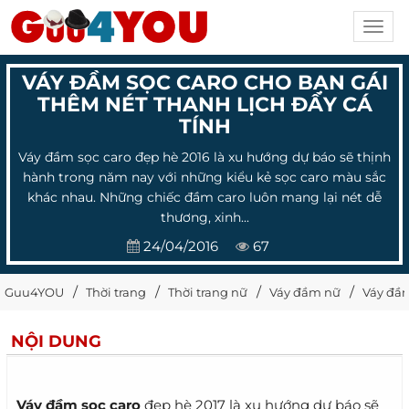
Toggl
navig
VÁY ĐẦM SỌC CARO CHO BẠN GÁI
THÊM NÉT THANH LỊCH ĐẦY CÁ
TÍNH
Váy đầm sọc caro đẹp hè 2016 là xu hướng dự báo sẽ thịnh
hành trong năm nay với những kiểu kẻ sọc caro màu sắc
khác nhau. Những chiếc đầm caro luôn mang lại nét dễ
thương, xinh...
24/04/2016
67
Guu4YOU
Thời trang
Thời trang nữ
Váy đầm nữ
Váy đầm
NỘI DUNG
Váy đầm sọc caro
đẹp hè 2017 là xu hướng dự báo sẽ