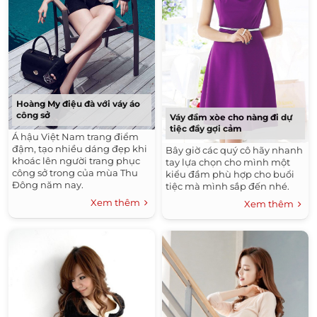
Thực Đơn Ăn Kiêng
Những Kiểu Móng Tay Đẹp
Những Kiểu Nail Đẹp
Tóc Uốn Đẹp
Tóc Ngang Vai Đẹp
Bộ Sưu Tập Thời Trang Nam Đẹp
Áo Thun Nam Đẹp
Tóc Ngắn Ngang Vai Đẹp
Hoàng My điệu đà với váy áo
công sở
Váy đầm xòe cho nàng đi dự
Kiểu Tóc Nam Đẹp
tiệc đầy gợi cảm
Á hậu Việt Nam trang điểm
Áo Sơ Mi Nữ Công Sở Đẹp Hàn Quốc 2016
đậm, tạo nhiều dáng đẹp khi
Bây giờ các quý cô hãy nhanh
khoác lên người trang phục
tay lựa chọn cho mình một
Tóc Xoăn Đẹp
công sở trong của mùa Thu
kiểu đầm phù hợp cho buổi
Đầm Đẹp - Váy Đẹp Công Sở Hàn Quốc 2016
Đông năm nay.
tiệc mà mình sắp đến nhé.
Xem thêm
Xem thêm
Áo Sơ Mi Nam Đẹp
Tóc Tết Đẹp
Áo Khoác Nam Đẹp Hàn Quốc 2015 - 2016 Ấm Áp
Không Lạnh
Tóc Dài Đẹp
Những Kiểu Tóc Nam Đẹp
Tóc Uốn Xoăn Đẹp
Thời Trang Thu Đông Hàn Quốc 2015 - 2016
Tóc Ngắn Đẹp
Thời Trang Hè
Kiểu Tóc Đẹp