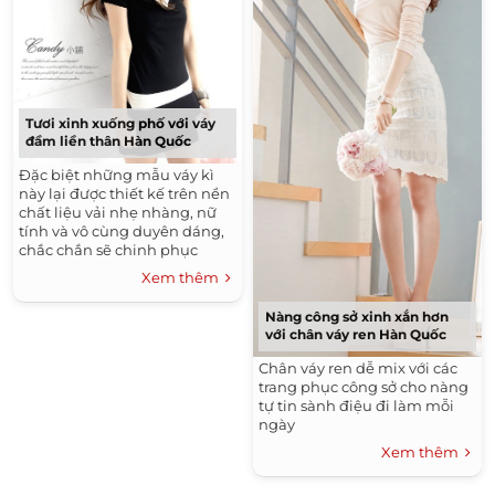
Thời Trang Nam Hè 2016
Xu Hướng Tóc Đẹp 2016
Những Kiểu Tóc Đẹp
Tươi xinh xuống phố với váy
đầm liền thân Hàn Quốc
Đặc biệt những mẫu váy kì
này lại được thiết kế trên nền
chất liệu vải nhẹ nhàng, nữ
tính và vô cùng duyên dáng,
chắc chắn sẽ chinh phục
được bất cứ cô bạn nào dù là
Xem thêm
kén chọn nhất.
Nàng công sở xinh xắn hơn
với chân váy ren Hàn Quốc
Chân váy ren dễ mix với các
trang phục công sở cho nàng
tự tin sành điệu đi làm mỗi
ngày
Xem thêm