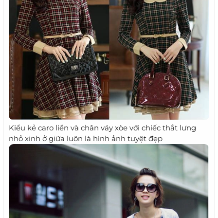
Kiểu kẻ caro liền và chân váy xòe với chiếc thắt lưng
nhỏ xinh ở giữa luôn là hình ảnh tuyệt đẹp