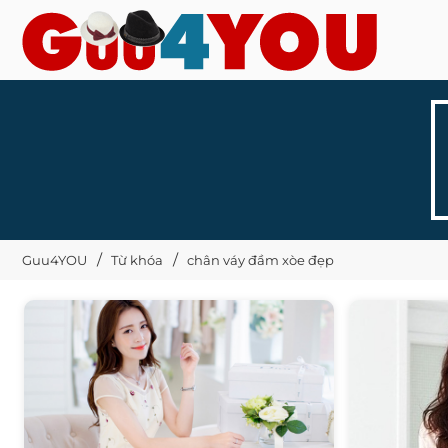
Guu4YOU
Từ khóa
chân váy đầm xòe đẹp