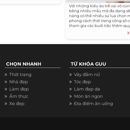
Với những kiểu áo trễ vai vô cù
bằng nhiều mẫu mã đa dạng sẽ
nàng có thể nhiều sự lụa chọn 
phong cách thời trang công sở 
tham gia các buổi tiệc thêm quy
trung và xinh đẹp hơn. Chúc cá
X
xinh đẹp và chọn lựa cho mình 
trang đẹp nhất và phù hợp với 
CHỌN NHANH
TỪ KHÓA GUU
Thời trang
Váy đầm nữ
Nhà đẹp
Tóc đẹp
Làm đẹp
Làm đẹp da
Ẩm thực
Món ăn ngon
Xe đẹp
Địa điểm ăn uống