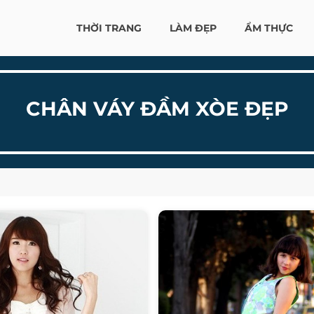
THỜI TRANG
LÀM ĐẸP
ẨM THỰC
CHÂN VÁY ĐẦM XÒE ĐẸP