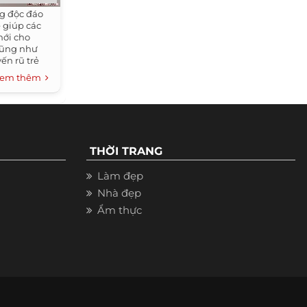
ng độc đáo
 giúp các
mới cho
cũng như
ến rũ trẻ
c bạn luôn
em thêm
mẫu thời
mình nhé!
THỜI TRANG
Làm đẹp
Nhà đẹp
Ẩm thực