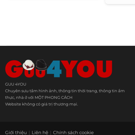
GUU 4YOU
Chuyên sưu tầm hình ảnh, thông tin thời trang, thông tin ẩm
thực, nhà ở với MỘT PHONG CÁCH
Website không có giá trị thương mại.
Giới thiệu
Liên hệ
Chính sách cookie