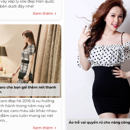
n váy xếp ly xòe đẹp Hàn quốc
bên dưới đây nhé!
Xem thêm
aro cho bạn gái thêm nét thanh
h
caro đẹp hè 2016 là xu hướng
ịnh hành trong năm nay với
ẻ sọc caro màu sắc khác nhau.
đầm caro luôn mang lại nét
nh...
Áo trễ vai quyến rũ cho nàng công
Xem thêm