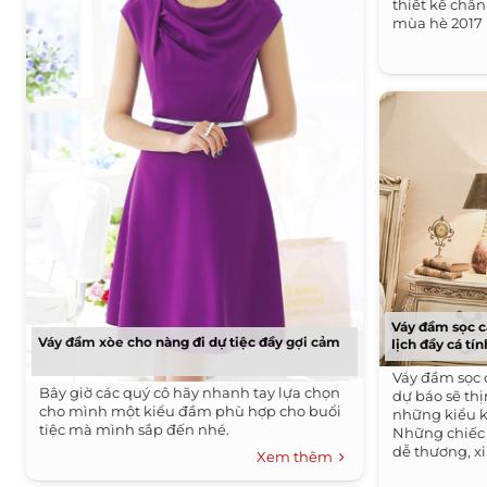
thiết kế châ
mùa hè 2017 
Váy đầm sọc c
Váy đầm xòe cho nàng đi dự tiệc đầy gợi cảm
lịch đầy cá tín
Váy đầm sọc 
Bây giờ các quý cô hãy nhanh tay lựa chọn
dự báo sẽ th
cho mình một kiểu đầm phù hợp cho buổi
những kiểu k
tiệc mà mình sắp đến nhé.
Những chiếc 
dễ thương, xi
Xem thêm