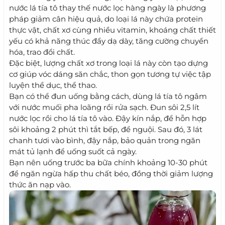
nước lá tía tô thay thế nước lọc hàng ngày là phương
pháp giảm cân hiệu quả, do loại lá này chứa protein
thực vật, chất xơ cùng nhiều vitamin, khoáng chất thiết
yếu có khả năng thúc đẩy dạ dày, tăng cường chuyển
hóa, trao đổi chất.
Đặc biệt, lượng chất xơ trong loại lá này còn tạo dựng
cơ giúp vóc dáng săn chắc, thon gọn tương tự việc tập
luyện thể dục, thể thao.
Bạn có thể đun uống bằng cách, dùng lá tía tô ngâm
với nước muối pha loãng rồi rửa sạch. Đun sôi 2,5 lít
nước lọc rồi cho lá tía tô vào. Đậy kín nắp, để hỗn hợp
sôi khoảng 2 phút thì tắt bếp, để nguội. Sau đó, 3 lát
chanh tươi vào bình, đậy nắp, bảo quản trong ngăn
mát tủ lạnh để uống suốt cả ngày.
Bạn nên uống trước ba bữa chính khoảng 10-30 phút
để ngăn ngừa hấp thu chất béo, đồng thời giảm lượng
thức ăn nạp vào.