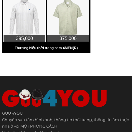
GUU 4YOU
Chuyên sưu tầm hình ảnh, thông tin thời trang, thông tin ẩm thực,
nhà ở với MỘT PHONG CÁCH