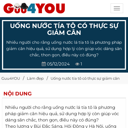
Toggl
navig
UỐNG NƯỚC TÍA TÔ CÓ THỰC SỰ
GIẢM CÂN
Nhiều người cho rằng uống nước lá tía tô là phương pháp
giảm cân hiệu quả, sử dụng hợp lý còn giúp vóc dáng săn
chắc, thon gọn, điều này có đúng?
05/12/2024
1
Guu4YOU
Làm đẹp
Uống nước tía tô có thực sự giảm cân
NỘI DUNG
Nhiều người cho rằng uống nước lá tía tô là phương
pháp giảm cân hiệu quả, sử dụng hợp lý còn giúp vóc
dáng săn chắc, thon gọn, điều này có đúng?
Theo lương y Bùi Đắc Sáng, Hội Đông y Hà Nội, uống