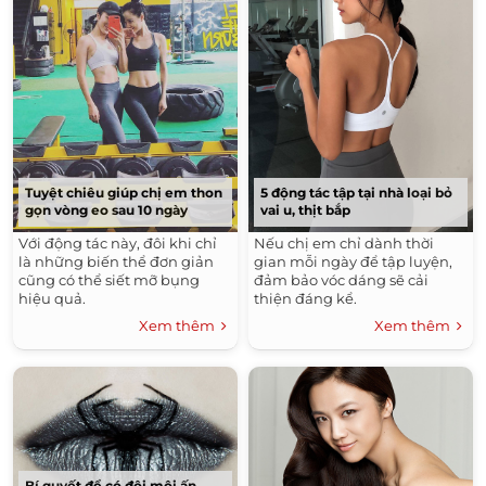
Tuyệt chiêu giúp chị em thon
5 động tác tập tại nhà loại bỏ
gọn vòng eo sau 10 ngày
vai u, thịt bắp
Với động tác này, đôi khi chỉ
Nếu chị em chỉ dành thời
là những biến thể đơn giản
gian mỗi ngày để tập luyện,
cũng có thể siết mỡ bụng
đảm bảo vóc dáng sẽ cải
hiệu quả.
thiện đáng kể.
Xem thêm
Xem thêm
Bí quyết để có đôi môi ấn