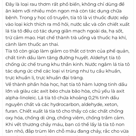
Đây là loại rau thơm rất phổ biến, không chỉ dùng để
ăn kèm với nhiều món ngon mà còn tác dụng chữa
bệnh. Trong y học cổ truyền, tía tô là vị thuốc được xếp
vào loại kích thích ra mồ hôi, nước sắc và cồn chiết xuất
lá tía tô đều có tác dụng giãn mạch ngoài da, hạ sốt,
trừ cảm mạo. Hạt chế thành trà uống và thuốc hạ khí,
cành làm thuốc an thai.
Tía tô còn giúp làm giảm co thắt cơ trơn của phế quản,
chất tinh dầu làm tăng đường huyết. Aldehyt tía tô
chống ức chế trung khu thần kinh. Nước ngâm lá tía tô
tác dụng ức chế các loại vi trùng như tụ cầu khuẩn,
trực khuẩn lị, trực khuẩn đại tràng.
Về thành phần hóa học, hạt tía tô hàm lượng tinh dầu
lớn và giàu các axit béo chưa bão hòa, chủ yếu là axit
alpha-linoleic. Lá tía tô chứa khoảng 0,2% tinh dầu
nguyên chất và các hydrocarbon, aldehyde, xeton,
furan. Chiết xuất lá tía tô cho thấy có các chất chống
oxy hóa, chống dị ứng, chống viêm, chống trầm cảm.
Khi vết thương chảy máu, bạn có thể lấy lá tía tô non
tán nhỏ, đắp trùm lên chỗ máu đang chảy, rắc cho vừa