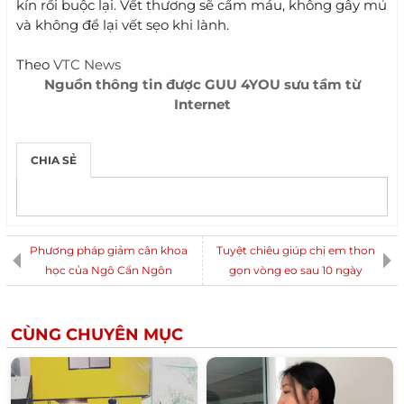
kín rồi buộc lại. Vết thương sẽ cầm máu, không gây mủ
và không để lại vết sẹo khi lành.
Theo
VTC News
Nguồn thông tin được
GUU 4YOU
sưu tầm từ
Internet
CHIA SẺ
Phương pháp giảm cân khoa
Tuyệt chiêu giúp chị em thon
học của Ngô Cẩn Ngôn
gọn vòng eo sau 10 ngày
CÙNG CHUYÊN MỤC