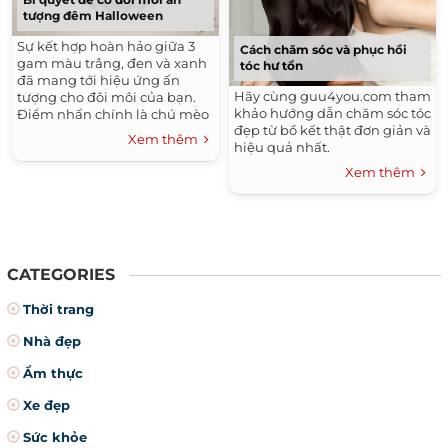
tượng đêm Halloween
Sự kết hợp hoàn hảo giữa 3
Cách chăm sóc và phục hồi
gam màu trắng, đen và xanh
tóc hư tổn
đã mang tới hiệu ứng ấn
Hãy cùng guu4you.com tham
tượng cho đôi môi của bạn.
khảo hướng dẫn chăm sóc tóc
Điểm nhấn chính là chú mèo
đẹp từ bồ kết thật đơn giản và
đen trên nền sơn trắng.
Xem thêm
hiệu quả nhất.
Xem thêm
CATEGORIES
Thời trang
Nhà đẹp
Ẩm thực
Xe đẹp
Sức khỏe