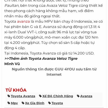
Chi tiết nội thất không được tiết lộ, nhưng theo
Paultan
, bên trong của Avaza Veloz Tigre cũng thiết kế
theo phong cách hàng không mẫu hạm, với điểm
nhấn màu đỏ giống ngoại thất.
Toyota
avanza
là mẫu MPV bán chạy ở Indonesia, xe có
hai phiên bản G và E. Avanza sử dụng động cơ 1,3 lít 4
xi-lanh Dual VVT-i, công suất 96 mã lực tại vòng tua
máy 6.000 vòng/phút, mô-men xoắn cực đại 120 Nm
tại 4.200 vòng/phút. Tùy chọn số sàn 5 cấp hoặc tự
động 4 cấp.
Tại Indonesia, Toyota Avanza có giá từ 14.200 USD.
>>Thêm ảnh Toyota Avanza Veloz Tigre
Minh Vũ
Nguồn thông tin được
GUU 4YOU
sưu tầm từ
Internet
TỪ KHÓA
Toyota Avanza
Xế Độ Chính Hãng
Avanza
Mpv
Xe Gia Đình
Toyota