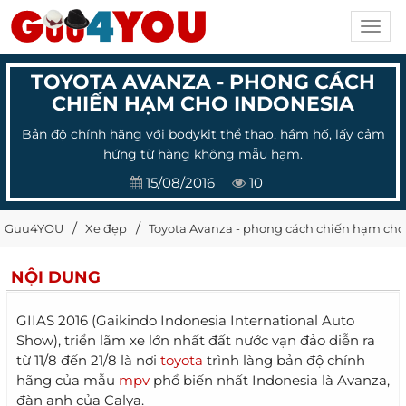
Toggl
navig
TOYOTA AVANZA - PHONG CÁCH
CHIẾN HẠM CHO INDONESIA
Bản độ chính hãng với bodykit thể thao, hầm hố, lấy cảm
hứng từ hàng không mẫu hạm.
15/08/2016
10
Guu4YOU
Xe đẹp
Toyota Avanza - phong cách chiến hạm cho
NỘI DUNG
GIIAS 2016 (Gaikindo Indonesia International Auto
Show), triển lãm xe lớn nhất đất nước vạn đảo diễn ra
từ 11/8 đến 21/8 là nơi
toyota
trình làng bản độ chính
hãng của mẫu
mpv
phổ biến nhất Indonesia là Avanza,
đàn anh của Calya.