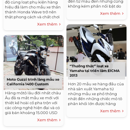
đến từ màu đen nhưng cũng
độ cùng loạt phụ kiện hàng
không kém phần nổi bật do
hiệu đã làm cho mẫu xe thần
những tem được thiết kế trên
thánh Honda Wave trở nên
Xem thêm
xe.
thật phong cách và chất chơi
hơn nhiều. Cùng chiêm
Xem thêm
ngưỡng chiếc Wave độ cực
chất này...
“Thưởng thức” loạt xe
Yamaha tại triển lãm EICMA
2013
Moto Guzzi trình làng mẫu xe
Hơn 20 mẫu xe hàng đầu của
California 1400 Custom
nhà sản xuất Yamaha từ
Hãng môtô lâu đời nhất châu
những mẫu xe phổ thông
Âu đã ra mắt mẫu xe mới với
nhất đến những chiếc mô tô
thiết kế hoài cổ pha trộn với
phân khối lớn được hãng
các công nghệ hiện đại và có
đem tới triển lãm...
Xem thêm
giá bán khoảng 15.000 USD
tại Mỹ. Moto Guzzi, với lịch sử
Xem thêm
ra đời từ...