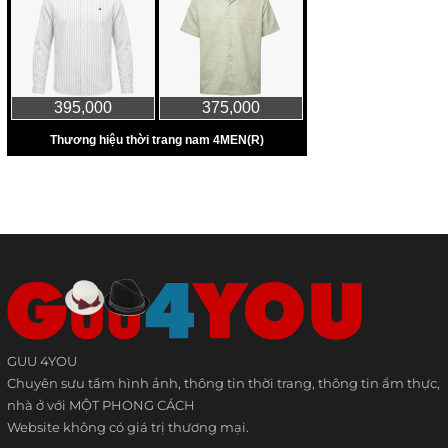
GUU 4YOU
Chuyên sưu tầm hình ảnh, thông tin thời trang, thông tin ẩm thực,
nhà ở với MỘT PHONG CÁCH
Website không có giá trị thương mại.