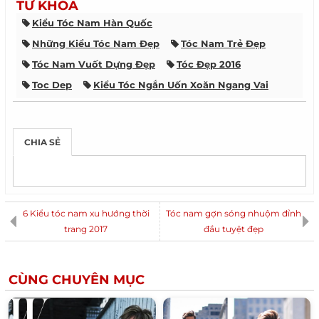
TỪ KHÓA
Kiểu Tóc Nam Hàn Quốc
Những Kiểu Tóc Nam Đẹp
Tóc Nam Trẻ Đẹp
Tóc Nam Vuốt Dựng Đẹp
Tóc Đẹp 2016
Toc Dep
Kiểu Tóc Ngắn Uốn Xoăn Ngang Vai
Kiểu Tóc Ngắn Ngang Vai Uốn Cụp
Kiểu Tóc Ngắn
Tóc Nhuộm Màu Hạt Dẻ Đẹp
Kiểu Tóc Nữ Đẹp
CHIA SẺ
Xu Hướng Thời Trang Nam 2015
Giảm Cân Nhanh
Váy Đầm Liền Thân Đẹp
Những Kiểu Tóc Nhuộm Đẹp
Áo Khoác Nữ Đẹp
Tóc Sao Hàn Quốc
Tóc Búi Đẹp
6 Kiểu tóc nam xu hướng thời
Tóc nam gợn sóng nhuộm đỉnh
Bí Quyết Giảm Cân
trang 2017
Cách Vẽ Móng Tay Đẹp
đầu tuyệt đẹp
Cách Mix Đồ Nam Đẹp
Xu Hướng Tóc Nam
Cách Trang Điểm
Thời Trang Nam Hàn Quốc Đẹp
CÙNG CHUYÊN MỤC
Vẽ Móng Tay Đẹp
Áo Thun Đẹp
Tóc Mái Đẹp
Chăm Sóc Tóc Đẹp
Trang Điểm
Mix Đồ Nam