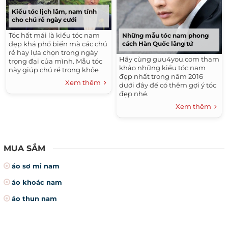
tóc thời trang và mới nhất
Tóc Uốn Xoăn Đẹp
Kiểu tóc lịch lãm, nam tính
cho chú rể ngày cưới
Thời Trang Thu Đông Hàn Quốc 2015 - 2016
Tóc hất mái là kiểu tóc nam
Những mẫu tóc nam phong
Tóc Ngắn Đẹp
Thời Trang Hè
Kiểu Tóc Đẹp
đẹp khá phổ biến mà các chú
cách Hàn Quốc lãng tử
rẻ hay lựa chọn trong ngày
Thời Trang Nam Hè 2016
Xu Hướng Tóc Đẹp 2016
Hãy cùng guu4you.com tham
trọng đại của mình. Mẫu tóc
khảo những kiểu tóc nam
Những Kiểu Tóc Đẹp
này giúp chú rể trong khỏe
đẹp nhất trong năm 2016
khoắn nam tính mạnh mẽ
Xem thêm
dưới đây để có thêm gợi ý tóc
hơn. Đặc biệt mẫu tóc giúp
đẹp nhé.
chú rể trông cao hơn khi sở
hữu chiều cao khiêm tốn và
Xem thêm
rất hợp với cô dâu mặc váy
cưới hiện đại, trẻ trung.
MUA SẮM
áo sơ mi nam
áo khoác nam
áo thun nam