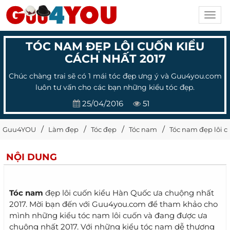
Toggl
navig
TÓC NAM ĐẸP LÔI CUỐN KIỂU
CÁCH NHẤT 2017
Chúc chàng trai sẽ có 1 mái tóc đẹp ưng ý và Guu4you.com
luôn tư vấn cho các bạn những kiểu tóc đẹp.
25/04/2016
51
Guu4YOU
Làm đẹp
Tóc đẹp
Tóc nam
Tóc nam đẹp lôi c
NỘI DUNG
Tóc nam
đẹp lôi cuốn kiểu Hàn Quốc ưa chuộng nhất
2017. Mời bạn đến với Guu4you.com để tham khảo cho
mình những kiểu tóc nam lôi cuốn và đang được ưa
chuộng nhất 2017. Với những kiểu tóc nam dễ thương