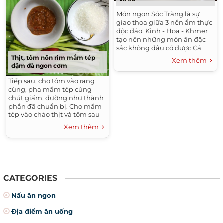
Món ngon Sóc Trăng là sự
giao thoa giữa 3 nền ẩm thực
độc đáo: Kinh - Hoa - Khmer
tạo nên những món ăn đặc
sắc không đâu có được Cá
bống sao Cù Lao Dung Cá
Thịt, tôm nõn rim mắm tép
Xem thêm
làm sạch ướp nước mắm, bột
đậm đà ngon cơm
ngọt,...
Tiếp sau, cho tôm vào rang
cùng, pha mắm tép cùng
chút giấm, đường như thành
phần đã chuẩn bị. Cho mắm
tép vào chảo thịt và tôm sau
khi đã rang cháy cạnh. Đun
Xem thêm
đến khi mắm tép keo lại thì
nêm ớt và hành.
CATEGORIES
Nấu ăn ngon
Địa điểm ăn uống