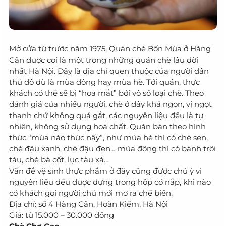
Mở cửa từ trước năm 1975, Quán chè Bốn Mùa ở Hàng
Cân được coi là một trong những quán chè lâu đời
nhất Hà Nội. Đây là địa chỉ quen thuộc của người dân
thủ đô dù là mùa đông hay mùa hè. Tới quán, thực
khách có thể sẽ bị “hoa mắt” bởi vô số loại chè. Theo
đánh giá của nhiều người, chè ở đây khá ngon, vị ngọt
thanh chứ không quá gắt, các nguyên liệu đều là tự
nhiên, không sử dụng hoá chất. Quán bán theo hình
thức “mùa nào thức nấy”, như mùa hè thì có chè sen,
chè đậu xanh, chè đậu đen… mùa đông thì có bánh trôi
tàu, chè bà cốt, lục tàu xá…
Vấn đề vệ sinh thực phẩm ở đây cũng được chú ý vì
nguyên liệu đều được đựng trong hộp có nắp, khi nào
có khách gọi người chủ mới mở ra chế biến.
Địa chỉ: số 4 Hàng Cân, Hoàn Kiếm, Hà Nội
Giá: từ 15.000 – 30.000 đồng