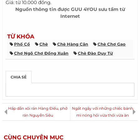
Giá: từ 10.000 đồng.
Nguồn thông tin được
GUU 4YOU
sưu tầm từ
Internet
TỪ KHÓA
Phố Cổ
Chè
Chè Hàng Cân
Chè Chợ Gạo
Chợ Ngõ Chợ Đồng Xuân
Chè Đào Duy Từ
CHIA SẺ
Hấp dẫn xôi rán Hàng Điếu, phở
Ngất ngây với những chiếc bánh
rán Nguyễn Siêu
mì nóng hổi vừa thổi vừa ăn
CÙNG CHUYÊN MỤC