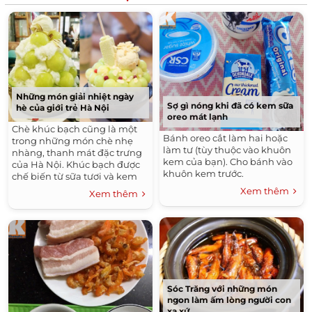
Những món giải nhiệt ngày
Sợ gì nóng khi đã có kem sữa
hè của giới trẻ Hà Nội
oreo mát lạnh
Chè khúc bạch cũng là một
Bánh oreo cắt làm hai hoặc
trong những món chè nhẹ
làm tư (tùy thuộc vào khuôn
nhàng, thanh mát đặc trưng
kem của bạn). Cho bánh vào
của Hà Nội. Khúc bạch được
khuôn kem trước.
chế biến từ sữa tươi và kem
tươi, mang vị ngậy và mát rất
Xem thêm
Xem thêm
dễ chịu. Chè khúc bạch
thường có thêm long nhãn,
hạnh nhân, hạt é… ăn khá lạ
miệng và ấn tượng.
Sóc Trăng với những món
ngon làm ấm lòng người con
xa xứ