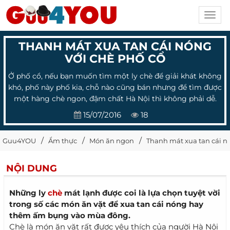
Toggl
navig
THANH MÁT XUA TAN CÁI NÓNG
VỚI CHÈ PHỐ CỔ
Ở phố cổ, nếu bạn muốn tìm một ly chè để giải khát không
khó, phố này phố kia, chỗ nào cũng bán nhưng để tìm được
một hàng chè ngon, đậm chất Hà Nội thì không phải dễ.
15/07/2016
18
Guu4YOU
Ẩm thực
Món ăn ngon
Thanh mát xua tan cái n
NỘI DUNG
Những ly
chè
mát lạnh được coi là lựa chọn tuyệt vời
trong số các món ăn vặt để xua tan cái nóng hay
thêm ấm bụng vào mùa đông.
Chè là món ăn vặt rất được yêu thích của người Hà Nội