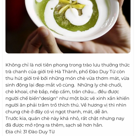
Không chỉ là nơi tiên phong trong trào lưu thưởng thức
trà chanh của giới trẻ Hà Thành, phố Đào Duy Từ còn
thu hút giới trẻ bởi những món chè vừa thơm mát, vừa
sinh động lại đẹp mắt vô cùng. Những ly chè chuối,
chè khoai, chè bắp, nếp cẩm, trân châu… đều được
người chế biến"design" như một bức vẽ xinh xắn khiến
người ăn phải trầm trồ thích thú. Về hương vị thì nhìn
chung chè ở đây có vị ngọt thanh, mát, dễ ăn.
Trước kia, quán chè này khá nhỏ, rất chật nhưng nay
đã được mở rộng ra thêm, sạch sẽ hơn hẳn.
Địa chỉ: 31 Đào Duy Từ