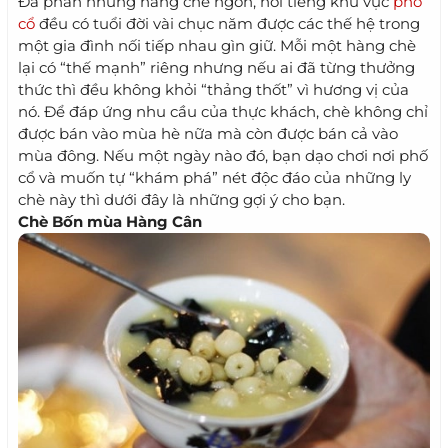
Đa phần những hàng chè ngon, nổi tiếng khu vực
phố
cổ
đều có tuổi đời vài chục năm được các thế hệ trong
một gia đình nối tiếp nhau gìn giữ. Mỗi một hàng chè
lại có “thế mạnh” riêng nhưng nếu ai đã từng thưởng
thức thì đều không khỏi “thảng thốt” vì hương vị của
nó. Để đáp ứng nhu cầu của thực khách, chè không chỉ
được bán vào mùa hè nữa mà còn được bán cả vào
mùa đông. Nếu một ngày nào đó, bạn dạo chơi nơi phố
cổ và muốn tự “khám phá” nét độc đáo của những ly
chè này thì dưới đây là những gợi ý cho bạn.
Chè Bốn mùa Hàng Cân