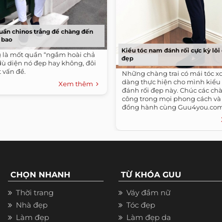
quần chinos trắng để chàng đến
 bao
Kiểu tóc nam đánh rối cực kỳ lôi
g là mốt quần “ngắm hoài chả
đẹp
dù diện nó đẹp hay không, đôi
t vấn đề.
Những chàng trai có mái tóc xo
dàng thực hiện cho mình kiểu
Xem thêm
đánh rối đẹp này. Chúc các ch
công trong mọi phong cách v
đồng hành cùng Guu4you.com
thêm thông tin nhé.
CHỌN NHANH
TỪ KHÓA GUU
Thời trang
Váy đầm nữ
Nhà đẹp
Tóc đẹp
Làm đẹp
Làm đẹp da