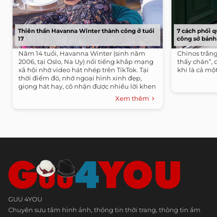
7 cách phối 
Thiên thần Havanna Winter thành công ở tuổi
công sở bảnh
17
Chinos trắn
Năm 14 tuổi, Havanna Winter (sinh năm
thấy chán”, 
2006, tại Oslo, Na Uy) nổi tiếng khắp mạng
khi là cả mộ
xã hội nhờ video hát nhép trên TikTok. Tại
thời điểm đó, nhờ ngoại hình xinh đẹp,
giọng hát hay, cô nhận được nhiều lời khen
ngợi của dân mạng.
Xem thêm
GUU 4YOU
Chuyên sưu tầm hình ảnh, thông tin thời trang, thông tin ẩm