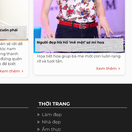
 cuốn phái
Người đẹp Hà Hồ ‘mê mệt’ sơ mi hoa
ăn sẽ rất dễ
 tóc nam
àng thành
Họa tiết hoa giúp bà mẹ một con luôn rạng
à đừng quên
rỡ và tươi tắn.
 để biết
Xem thêm
Xem thêm
THỜI TRANG
Làm đẹp
Nhà đẹp
Ẩm thực