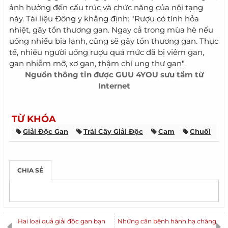
ảnh hưởng đến cấu trúc và chức năng của nội tạng
này. Tài liệu Đông y khẳng định: "Rượu có tính hỏa
nhiệt, gây tổn thương gan. Ngay cả trong mùa hè nếu
uống nhiều bia lạnh, cũng sẽ gây tổn thương gan. Thực
tế, nhiều người uống rượu quá mức đã bị viêm gan,
gan nhiễm mỡ, xơ gan, thậm chí ung thư gan".
Nguồn thông tin được
GUU 4YOU
sưu tầm từ
Internet
TỪ KHÓA
Giải Độc Gan
Trái Cây Giải Độc
Cam
Chuối
CHIA SẺ
Hai loại quả giải độc gan bạn
Những căn bệnh hành hạ chàng