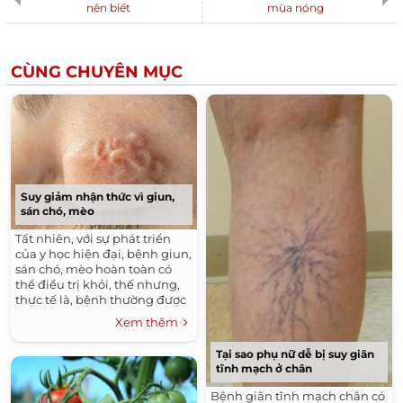
nên biết
mùa nóng
CÙNG CHUYÊN MỤC
Suy giảm nhận thức vì giun,
sán chó, mèo
Tất nhiên, với sự phát triển
của y học hiện đại, bệnh giun,
sán chó, mèo hoàn toàn có
thể điều trị khỏi, thế nhưng,
thực tế là, bệnh thường được
phát hiện ở giai đoạn muộn
Xem thêm
nên sức khỏe đã bị ảnh
hưởng ít nhiều. Không ít
Tại sao phụ nữ dễ bị suy giãn
những trường hợp còn bị
tĩnh mạch ở chân
động kinh, trí não suy giảm
bởi loài giun, sán này. Thế
Bệnh giãn tĩnh mạch chân có