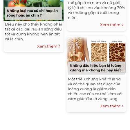
nên, phòng bệnh vẫn là yếu
thể gặp ở cả nam và nữ giới,
tố cần được ưu tiên hàng đầu
tỷ lệ ở chị em vào khoảng 70%
Những loại rau củ chỉ hợp ăn
với những gia đình đang nuôi
và thường gặp ở tuổi trung
sống hoặc ăn chín ?
chó, mèo hiện nay.
niên.
Điều này cho thấy không phải
Xem thêm
tất cả các loại rau ăn sống đều
tốt và cũng không nên ăn tất
cả là chín.
Xem thêm
Những dấu hiệu bạn bị loãng
xương mà không hề hay biết
Một triệu chứng khá rõ ràng
và có thể quan sát được của
loãng xương là giảm dần
chiều cao của cơ thể kèm với
cảm giác đau ở vùng lưng
(cột sống ngực) và thắt lưng.
Xem thêm
Khi nặng hơn sẽ thấy gù lưng
và dáng đi khòm.