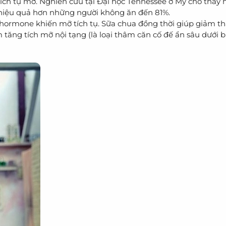
tích tụ mỡ. Nghiên cứu tại Đại học Tennessee ở Mỹ cho thấy
iệu quả hơn những người không ăn đến 81%.
ại hormone khiến mỡ tích tụ. Sữa chua đồng thời giúp giảm t
m tăng tích mỡ nội tạng (là loại thâm căn cố đế ẩn sâu dưới 