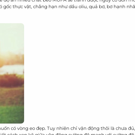
ó gốc thực vật, chẳng hạn như dầu oliu, quả bơ, bơ hạnh nh
muốn có vòng eo đẹp. Tuy nhiên chỉ vận động thôi là chưa đủ
biết cách xen kẽ giữa vận động cường độ mạnh với cường độ 