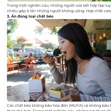
Trong một nghiên cứu, những người vừa kết hợp tập luy
nhiều gấp 6 lần những người không uống. Hợp chất catec
3. Ăn đúng loại chất béo
Các chất béo không bão hòa đơn (MUFA) và không bão hò
thon thả hơn. Trong một nghiên cứu, những người có c