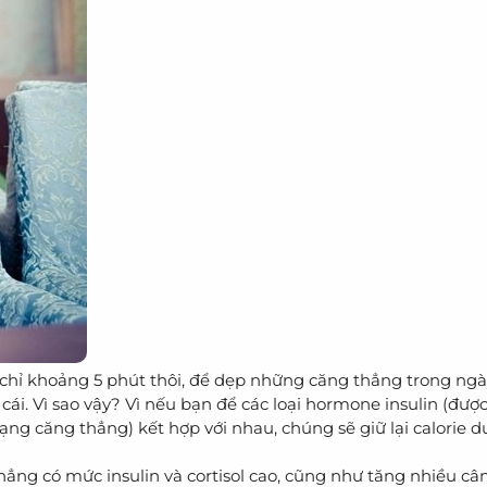
thể chỉ khoảng 5 phút thôi, để dẹp những căng thẳng trong ng
cái. Vì sao vậy? Vì nếu bạn để các loại hormone insulin (được
trạng căng thẳng) kết hợp với nhau, chúng sẽ giữ lại calorie 
ng có mức insulin và cortisol cao, cũng như tăng nhiều cân