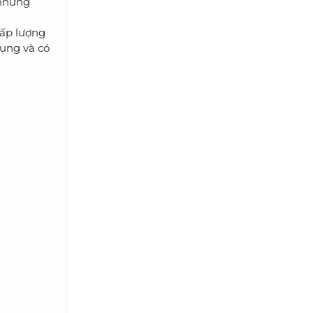
 những
hấp lượng
bụng và có