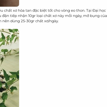
ều chất xơ hòa tan đặc biệt tốt cho vòng eo thon. Tại Đại họ
ều đặn tiếp nhận 10gr loại chất xơ này mỗi ngày, mỡ bụng củ
ạn nên dùng 25-30gr chất xơ/ngày.