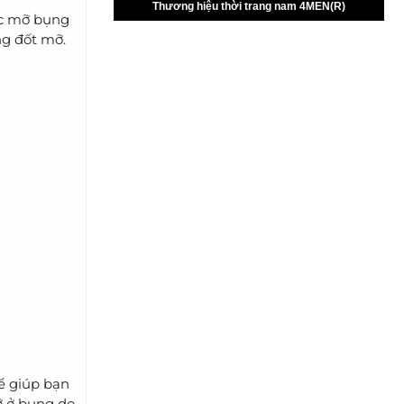
ợc mỡ bụng
ng đốt mỡ.
ể giúp bạn
ỡ ở bụng do