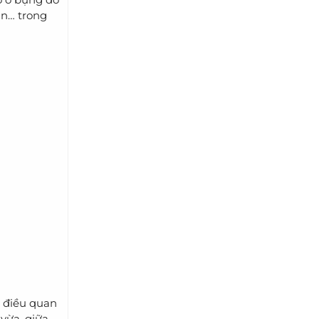
ân… trong
, điều quan
vừa, giữa