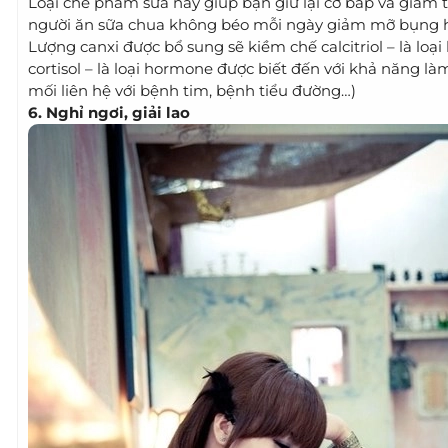
Loại chế phẩm sữa này giúp bạn giữ lại cơ bắp và giảm 
người ăn sữa chua không béo mỗi ngày giảm mỡ bụng h
Lượng canxi được bổ sung sẽ kiềm chế calcitriol – là lo
cortisol – là loại hormone được biết đến với khả năng là
mối liên hệ với bệnh tim, bệnh tiểu đường…)
6. Nghỉ ngơi, giải lao