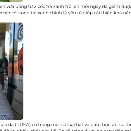
ện vừa uống từ 2 cốc trà xanh trở lên mỗi ngày đã giảm đư
hin có trong trà xanh chính là yếu tố giúp cải thiện khả nă
a đa (PUFA) có trong một số loại hạt và dầu thực vật có th
hế độ ăn nhiều chất béo MUFA sẽ tránh được nguy cơ dồn m