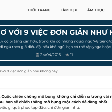
THỜI TRANG
LÀM ĐẸP
ẨM THỰC
Ơ VỚI 9 VIỆC ĐƠN GIẢN NHƯ
y cơ bị tăng cân hơn, trong khi đó những người ngủ 7-8 tiếng/
đi ngủ theo giờ điều độ, nếu khó ngủ, bạn có thể tập yoga hoặ
24/04/2016
11
 với 9 việc đơn giản như không này
êu. Cuộc chiến chống mỡ bụng không chỉ diễn ra trong vài 
sau, bạn sẽ chiến thắng mỡ bụng một cách dễ dàng nhất.
iệc gì quá phức tạp đâu, chỉ đơn giản như: