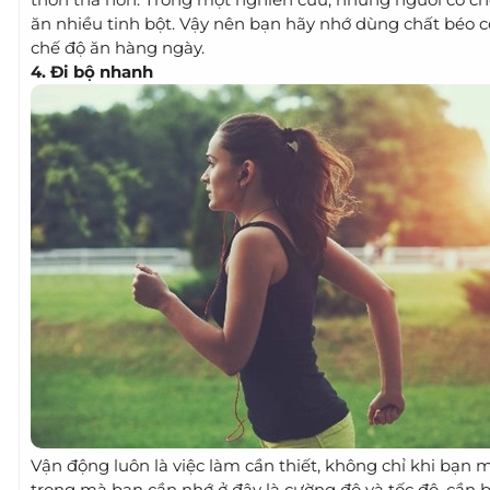
ăn nhiều tinh bột. Vậy nên bạn hãy nhớ dùng chất béo c
chế độ ăn hàng ngày.
4. Đi bộ nhanh
Vận động luôn là việc làm cần thiết, không chỉ khi bạn 
trọng mà bạn cần nhớ ở đây là cường độ và tốc độ, cần 