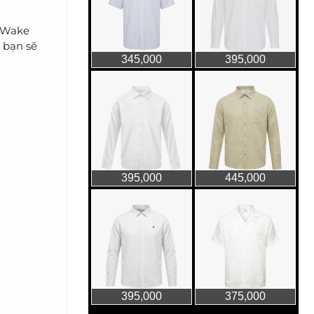
c Wake
a bạn sẽ