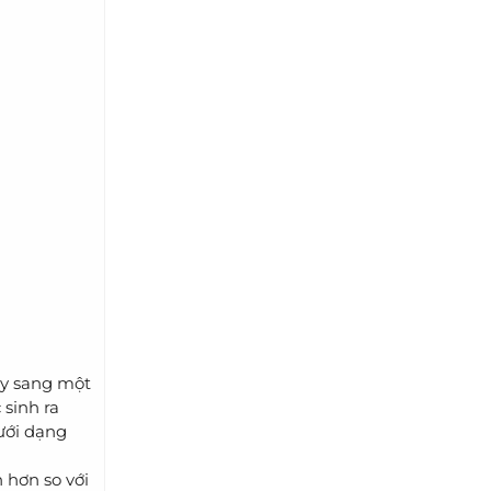
ày sang một
 sinh ra
dưới dạng
 hơn so với