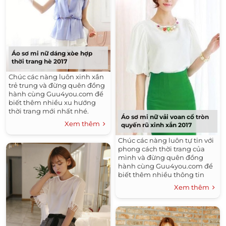
Tóc Cô Dâu Đẹp
Tóc Nam Trẻ Đẹp
Búi Tóc Đẹp
Tóc Nhuộm Đẹp
Thực Đơn Ăn Kiêng
Những Kiểu Móng Tay Đẹp
Áo sơ mi nữ dáng xòe hợp
Những Kiểu Nail Đẹp
Tóc Uốn Đẹp
thời trang hè 2017
Tóc Ngang Vai Đẹp
Chúc các nàng luôn xinh xắn
Bộ Sưu Tập Thời Trang Nam Đẹp
trẻ trung và đừng quên đồng
hành cùng Guu4you.com để
Áo Thun Nam Đẹp
Tóc Ngắn Ngang Vai Đẹp
biết thêm nhiều xu hướng
thời trang mới nhất nhé.
Kiểu Tóc Nam Đẹp
Áo sơ mi nữ vải voan cổ tròn
Xem thêm
quyến rũ xinh xắn 2017
Áo Sơ Mi Nữ Công Sở Đẹp Hàn Quốc 2016
Chúc các nàng luôn tự tin với
Tóc Xoăn Đẹp
phong cách thời trang của
mình và đừng quên đồng
Đầm Đẹp - Váy Đẹp Công Sở Hàn Quốc 2016
hành cùng Guu4you.com để
Áo Sơ Mi Nam Đẹp
Tóc Tết Đẹp
biết thêm nhiều thông tin
nhé.
Áo Khoác Nam Đẹp Hàn Quốc 2015 - 2016 Ấm Áp
Xem thêm
Không Lạnh
Tóc Dài Đẹp
Những Kiểu Tóc Nam Đẹp
Tóc Uốn Xoăn Đẹp