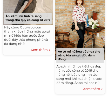
Thời Trang Thu Đông Hàn Quốc 2015 - 2016
Tóc Ngắn Đẹp
Thời Trang Hè
Kiểu Tóc Đẹp
Áo sơ mi nữ tinh tế sang
Thời Trang Nam Hè 2016
Xu Hướng Tóc Đẹp 2016
trọng cho quý cô công sở 2017
Những Kiểu Tóc Đẹp
Hãy cùng Guu4you.com
tham khảo những mẫu áo sơ
mi nữ kiểu hàn quốc đẹp
dưới đây thật phong phú và
đa dạng nhé!
Xem thêm
Áo sơ mi nữ họa tiết hoa cho
nàng tỏa sáng trước đám
đông
Áo sơ mi nữ họa tiết hoa đẹp
hàn quốc công sở 2016 cho
nàng nổi bật lung linh tỏa
sáng mỗi khi xuất hiện trước
đám đông. Áo sơ mi hoa nữ
đẹp đang ngày càng trở nên
Xem thêm
phổ biến...