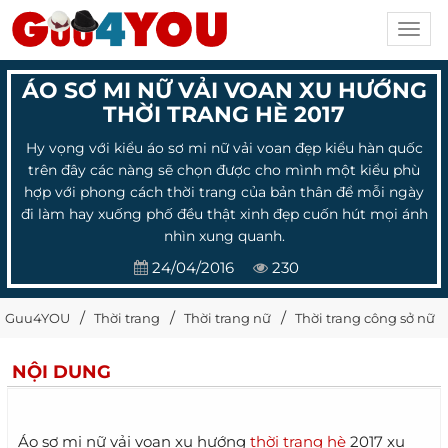
Toggl
navig
ÁO SƠ MI NỮ VẢI VOAN XU HƯỚNG
THỜI TRANG HÈ 2017
Hy vọng với kiểu áo sơ mi nữ vải voan đẹp kiểu hàn quốc
trên đây các nàng sẽ chọn được cho mình một kiểu phù
hợp với phong cách thời trang của bản thân để mỗi ngày
đi làm hay xuống phố đều thật xinh đẹp cuốn hút mọi ánh
nhìn xung quanh.
24/04/2016
230
Guu4YOU
Thời trang
Thời trang nữ
Thời trang công sở nữ
NỘI DUNG
Áo sơ mi nữ vải voan xu hướng
thời trang hè
2017 xu