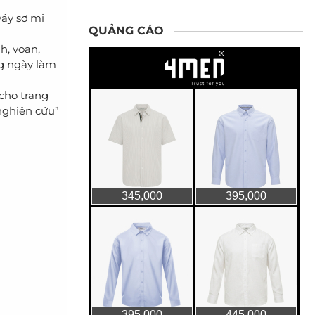
váy sơ mi
QUẢNG CÁO
h, voan,
ng ngày làm
cho trang
nghiên cứu”