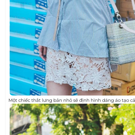
Một chiếc thắt lưng bản nhỏ sẽ định hình dáng áo tạo 