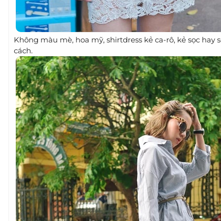
Không màu mè, hoa mỹ, shirtdress kẻ ca-rô, kẻ sọc hay
cách.