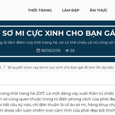
THỜI TRANG
LÀM ĐẸP
ẨM THỰC
 SƠ MI CỰC XINH CHO BẠN GÁ
g là tâm điểm của thời trang hè, nó có thể chiều cả nữ công sở đ
18/05/2015
26
ữ
‘Bí quyết’ chọn váy sơ mi cực xinh cho bạn gái đi làm lẫn dự tiệc
ong thời trang hè 2017. Là một dáng váy xuất thân từ chiếc 
 tên vô cùng quen thuộc trong từ điển phong cách của phái đẹ
i tiết cầu kỳ nào, chỉ đơn thuần là cổ áo sơ mi, hàng khuy ch
rt dress vẫn luôn chiếm trọn cảm tình của phái đẹp bởi thích