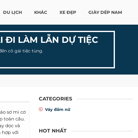
DU LỊCH
KHÁC
XE ĐẸP
GIÀY DÉP NAM
I ĐI LÀM LẪN DỰ TIỆC
ến cô gái tiệc tùng.
CATEGORIES
Váy đầm nữ
áo sơ mi cơ
p toàn cầu.
ạy dọc và
HOT NHẤT
 hợp với