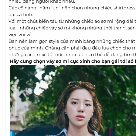
nhiều dáng người khác nhau.
Các cô nàng "nấm lùn" nên chọn những chiếc shirtdress t
dài cá tính.
Với một chút biến tấu từ những chiếc áo sơ mi rộng dài
lụa… những chiếc váy sơ mi không những thời trang, sà
việc vui vẻ.
Bạn nên làm gọn style của mình bằng những chiếc thắt
phục của mình. Chẳng cần phải đau đầu lựa chọn cho m
những cách mix đồ mới lạ mà luôn có thể dễ dàng tìm t
Hãy cùng chọn váy sơ mi cực xinh cho bạn gái tới sở lẫ