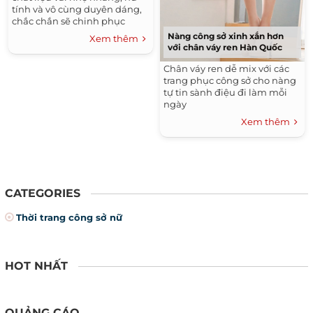
tính và vô cùng duyên dáng,
chắc chắn sẽ chinh phục
được bất cứ cô bạn nào dù là
Nàng công sở xinh xắn hơn
Xem thêm
kén chọn nhất.
với chân váy ren Hàn Quốc
Chân váy ren dễ mix với các
trang phục công sở cho nàng
tự tin sành điệu đi làm mỗi
ngày
Xem thêm
CATEGORIES
Thời trang công sở nữ
HOT NHẤT
QUẢNG CÁO