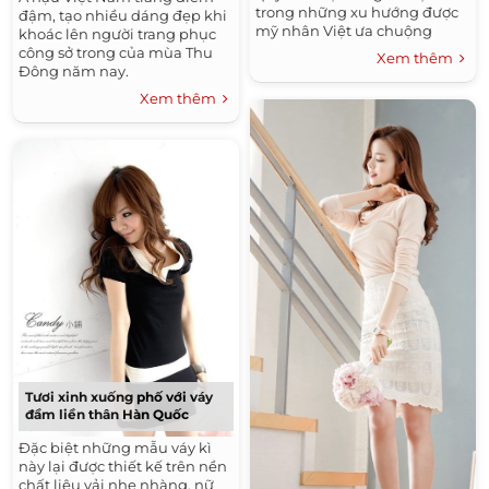
Áo Sơ Mi Nữ Công Sở Đẹp Hàn Quốc 2016
trong những xu hướng được
đậm, tạo nhiều dáng đẹp khi
mỹ nhân Việt ưa chuộng
khoác lên người trang phục
Tóc Xoăn Đẹp
trong thời gian qua.
công sở trong của mùa Thu
Xem thêm
Đầm Đẹp - Váy Đẹp Công Sở Hàn Quốc 2016
Đông năm nay.
Xem thêm
Áo Sơ Mi Nam Đẹp
Tóc Tết Đẹp
Áo Khoác Nam Đẹp Hàn Quốc 2015 - 2016 Ấm Áp
Không Lạnh
Tóc Dài Đẹp
Những Kiểu Tóc Nam Đẹp
Tóc Uốn Xoăn Đẹp
Thời Trang Thu Đông Hàn Quốc 2015 - 2016
Tóc Ngắn Đẹp
Thời Trang Hè
Kiểu Tóc Đẹp
Thời Trang Nam Hè 2016
Xu Hướng Tóc Đẹp 2016
Những Kiểu Tóc Đẹp
Tươi xinh xuống phố với váy
đầm liền thân Hàn Quốc
Đặc biệt những mẫu váy kì
này lại được thiết kế trên nền
chất liệu vải nhẹ nhàng, nữ