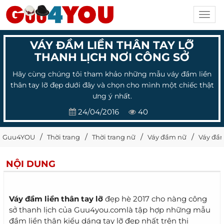
Toggl
navig
VÁY ĐẦM LIỀN THÂN TAY LỠ
THANH LỊCH NƠI CÔNG SỞ
Hãy cùng chúng tôi tham khảo những mẫu váy đầm liền
thân tay lỡ đẹp dưới đây và chọn cho mình một chiếc thật
ưng ý nhất.
24/04/2016
40
Guu4YOU
Thời trang
Thời trang nữ
Váy đầm nữ
Váy đầm
NỘI DUNG
Váy đầm liền thân tay lỡ
đẹp hè 2017 cho nàng công
sở thanh lịch của Guu4you.comlà tập hợp những mẫu
đầm liền thân kiểu dáng tay lỡ đẹp nhất trên thị