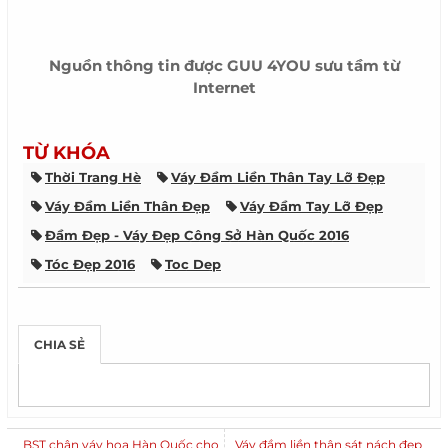
Nguồn thông tin được
GUU 4YOU
sưu tầm từ
Internet
TỪ KHÓA
Thời Trang Hè
Váy Đầm Liền Thân Tay Lỡ Đẹp
Váy Đầm Liền Thân Đẹp
Váy Đầm Tay Lỡ Đẹp
Đầm Đẹp - Váy Đẹp Công Sở Hàn Quốc 2016
Tóc Đẹp 2016
Toc Dep
Kiểu Tóc Ngắn Uốn Xoăn Ngang Vai
Kiểu Tóc Ngắn Ngang Vai Uốn Cụp
Kiểu Tóc Ngắn
CHIA SẺ
Tóc Nhuộm Màu Hạt Dẻ Đẹp
Kiểu Tóc Nữ Đẹp
Xu Hướng Thời Trang Nam 2015
Giảm Cân Nhanh
Váy Đầm Liền Thân Đẹp
Những Kiểu Tóc Nhuộm Đẹp
Áo Khoác Nữ Đẹp
BST chân váy hoa Hàn Quốc cho
Váy đầm liền thân sát nách đẹp