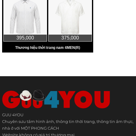
GUU 4YOU
Chuyên sưu tầm hình ảnh, thông tin thời trang, thông tin ẩm thực,
nhà ở với MỘT PHONG CÁCH
Website không có giá trị thương mại.