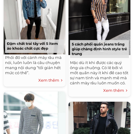
Đậm chất trai tây với 5 item
5 cách phối quần jeans trắng
áo khoác chất cực đẹp
giúp chàng định hình style trẻ
trung
Phối đồ với cánh mày râu mà
nói, luôn luôn là câu chuyện
Mặc dù ít khi được các quý
mang nội dung “tối giản hết
ông ưa chuộng. Có lẽ bởi vì
mức có thể”.
mốt quần này ít khi đề cao tốt
sự nam tính và mạnh mẽ mà
Xem thêm
cánh mày râu luôn muốn có.
Xem thêm