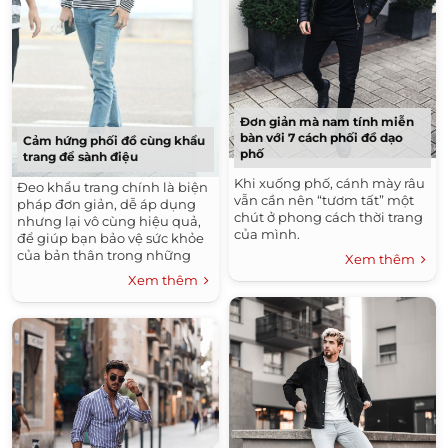
Đơn giản mà nam tính miễn
bàn với 7 cách phối đồ dạo
Cảm hứng phối đồ cùng khẩu
phố
trang để sành điệu
Khi xuống phố, cánh mày râu
Đeo khẩu trang chính là biện
vẫn cần nên “tươm tất” một
pháp đơn giản, dễ áp dụng
chút ở phong cách thời trang
nhưng lại vô cùng hiệu quả,
của mình.
để giúp bạn bảo vệ sức khỏe
của bản thân trong những
Xem thêm
ngày xảy ra dịch Corona
Xem thêm
(covid-19).