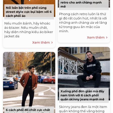
retro cho anh chàng mạnh
mẽ
Nổi bần bật trên phố cùng
street style cực bụi bặm với 6
Phong cách retro luôn là thứ
cách phối áo
gì đó rất cuốn hút, nhất là với
những anh chàng ưa vẻ lãng
Nếu muốn bảnh, hãy khoác
tử trong guu ăn mặc của
áo blazer. Nếu muốn chất,
mình.
hãy diện những kiểu áo biker
jacket da
Xem thêm
Xem thêm
Xuống phố đơn giản mà đầy
nam tính với 6 cách phối
quần skinny jeans mạnh mẽ
Skinny jeans đen là một item
6 cách phối đồ chất cực chất
quần không thể vắng bóng