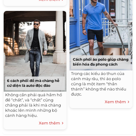
Cách phối áo polo giúp chàng
biến hóa đa phong cách
Trong các kiểu áo thun của
cánh mày râu, thì áo polo
6 cách phối đồ mà chàng hễ
cũng là một item “thần
cứ diện là auto độc đáo
thánh” không thể nào thiếu
được.
Không cần phải quá hầm hố
để “chất”, và “chất” cũng
Xem thêm
chẳng phải là khi mà chàng
khoác lên mình những bộ
cánh hàng hiệu.
Xem thêm