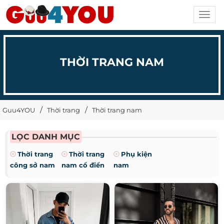
Toggl
navig
THỜI TRANG NAM
Guu4YOU
Thời trang
Thời trang nam
LỌC DANH MỤC
Thời trang
Thời trang
Phụ kiện
công sở nam
nam cổ điển
nam