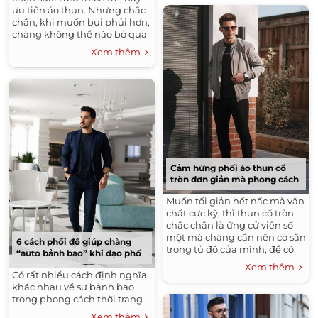
ưu tiên áo thun. Nhưng chắc
chắn, khi muốn bụi phủi hơn,
chàng không thể nào bỏ qua
mốt áo sơ mi denim.
Xem thêm
Cảm hứng phối áo thun cổ
tròn đơn giản mà phong cách
Muốn tối giản hết nấc mà vẫn
chất cực kỳ, thì thun cổ tròn
chắc chắn là ứng cử viên số
một mà chàng cần nên có sẵn
6 cách phối đồ giúp chàng
trong tủ đồ của mình, để có
“auto bảnh bao” khi dạo phố
thể lên đồ xuống phố bất cứ
Xem thêm
khi nào.
Có rất nhiều cách định nghĩa
khác nhau về sự bảnh bao
trong phong cách thời trang
Xem thêm