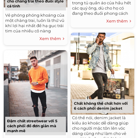
cho chàng trai theo đuổi style
trong tủ quần áo của hầu hết
cá tính
các quý ông, dù cho họ có
đang theo đuổi phong cách
Vẻ phóng phóng khoáng của
thời trang nào đi nữa.
một chàng trai, luôn là thứ vũ
Xem thêm
khí lợi hại nhất để hạ gục trái
tim của nhiều cô nàng
Xem thêm
Chất không thể chất hơn với
6 cách phối denim jacket
Có thể nói, denim jacket là
Đậm chất streetwear với 5
kiểu áo khoác dễ dàng giúp
cách phối đồ đơn giản mà
cho người mặc tôn lên vóc
mạnh mẽ
dáng cũng như làm cho vẻ