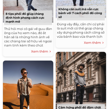
Không cần suit mà vẫn cực
bảnh với 7 cách phối đồ công
8 tips phối đồ giúp chàng
sở
định hình phong cách cực
mạnh mẽ
Đúng vậy đấy, cần chi cứ phải
là suit mới có thể giúp chàng
Thử hỏi mọi cô gái về guu đàn
xây dựng phong cách công sở
ông của họ xem nào, đó ắt
vừa bảnh bao vừa thanh lịch
hẳn sẽ là những hình ảnh về
các chàng trai sở hữu vẻ ngoài
Xem thêm
nam tính kèm theo chút
phong trần.
Xem thêm
Cảm hứng phối đồ đậm chất