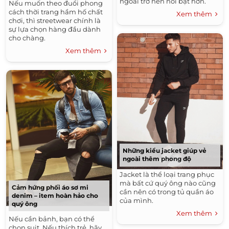
ngoài trở nên nổi bật hơn.
Nếu muốn theo đuổi phong
cách thời trang hầm hố chất
Xem thêm
chơi, thì streetwear chính là
sự lựa chọn hàng đầu dành
cho chàng.
Xem thêm
Những kiểu jacket giúp vẻ
ngoài thêm phong độ
Jacket là thể loại trang phục
mà bất cứ quý ông nào cũng
Cảm hứng phối áo sơ mi
cần nên có trong tủ quần áo
denim – item hoàn hảo cho
của mình.
quý ông
Xem thêm
Nếu cần bảnh, bạn có thể
chọn suit. Nếu thích trẻ, hãy