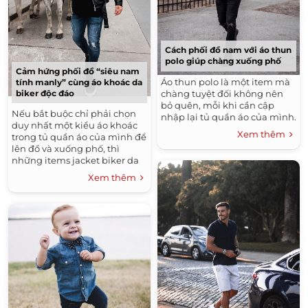
Cách phối đồ nam với áo thun
polo giúp chàng xuống phố
Cảm hứng phối đồ “siêu nam
Áo thun polo là một item mà
tính manly” cùng áo khoác da
chàng tuyệt đối không nên
biker độc đáo
bỏ quên, mỗi khi cần cập
Nếu bắt buộc chỉ phải chọn
nhập lại tủ quần áo của mình.
duy nhất một kiểu áo khoác
Xem thêm
trong tủ quần áo của mình để
lên đồ và xuống phố, thì
những items jacket biker da
chính là thứ mà chàng cần
Xem thêm
nên cân nhắc để chọn lựa.