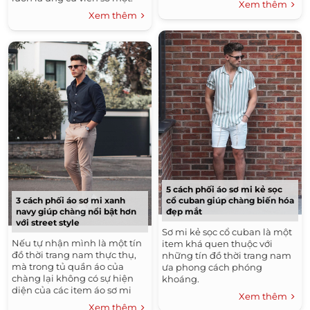
Xem thêm
Xem thêm
5 cách phối áo sơ mi kẻ sọc
cổ cuban giúp chàng biến hóa
3 cách phối áo sơ mi xanh
đẹp mắt
navy giúp chàng nổi bật hơn
với street style
Sơ mi kẻ sọc cổ cuban là một
Nếu tự nhận mình là một tín
item khá quen thuộc với
đồ thời trang nam thực thụ,
những tín đồ thời trang nam
mà trong tủ quần áo của
ưa phong cách phóng
chàng lại không có sự hiện
khoáng.
diện của các item áo sơ mi
Xem thêm
xanh navy
Xem thêm