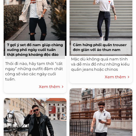
7 gợi ý set đồ nam giúp chàng
Cảm hứng phối quần trouser
xuống phố ngày cuối tuần
đơn giản với áo thun nam
thật phóng khoáng độc đáo
Mặc dù không quá nam tính
Thôi đi nào, hãy tạm thời “cất
và dễ mix đồ như những kiểu
ngay” những outfit đậm chất
quần jeans hoặc chinos
công sở vào các ngày cuối
Xem thêm
tuần.
Xem thêm