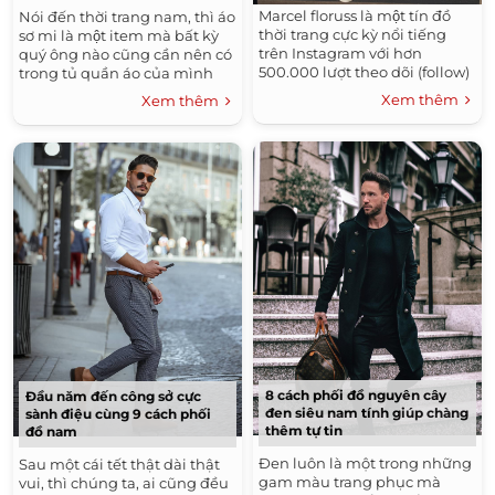
Marcel floruss là một tín đồ
Nói đến thời trang nam, thì áo
thời trang cực kỳ nổi tiếng
sơ mi là một item mà bất kỳ
trên Instagram với hơn
quý ông nào cũng cần nên có
500.000 lượt theo dõi (follow)
trong tủ quần áo của mình
Xem thêm
Xem thêm
8 cách phối đồ nguyên cây
Đầu năm đến công sở cực
đen siêu nam tính giúp chàng
sành điệu cùng 9 cách phối
thêm tự tin
đồ nam
Đen luôn là một trong những
Sau một cái tết thật dài thật
gam màu trang phục mà
vui, thì chúng ta, ai cũng đều