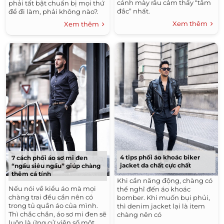
cánh mày râu cảm thấy “tâm
phải tất bật chuẩn bị mọi thứ
đắc” nhất.
để đi làm, phải không nào?.
Xem thêm
Xem thêm
4 tips phối áo khoác biker
7 cách phối áo sơ mi đen
jacket da chất cực chất
“ngầu siêu ngầu” giúp chàng
thêm cá tính
Khi cần năng động, chàng có
Nếu nói về kiểu áo mà mọi
thể nghĩ đến áo khoác
chàng trai đều cần nên có
bomber. Khi muốn bụi phủi,
trong tủ quần áo của mình.
thì denim jacket lại là item
Thì chắc chắn, áo sơ mi đen sẽ
chàng nên có
luôn là ứng cử viên số một.