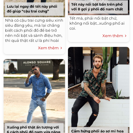
Tết này nổi bật bần trên phố
Lưu lại ngay để tết này phối
với 8 gợi ý phối đồ nam chất
đồ giúp “cậu trai cưng”
Tết mà, phải nổi bật chứ,
Nhà có cậu trai cưng siêu xinh
không nổi bật…xuống phố ai
siêu đáng yêu, mà lại chẳng
coi.
biết cách phối đồ để bé trở
nên nổi bật và sành điệu hơn,
Xem thêm
thì quả thật rất ư là phí hoài
một “nhan sắc”, đúng không
Xem thêm
nào?.
Xuống phố thật ấn tượng với
Cảm hứng phối áo sơ mi hoa
6 cách phối đồ nam vừa năng