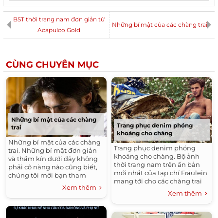
BST thời trang nam đơn giản từ
Những bí mật của các chàng trai
Acapulco Gold
CÙNG CHUYÊN MỤC
Những bí mật của các chàng
Trang phục denim phóng
trai
khoáng cho chàng
Những bí mật của các chàng
Trang phục denim phóng
trai. Những bí mật đơn giản
khoáng cho chàng. Bộ ảnh
và thầm kín dưới đây không
thời trang nam trên ấn bản
phải cô nàng nào cũng biết,
mới nhất của tạp chí Fräulein
chúng tôi mời bạn tham
mang tới cho các chàng trai
khảo để hiểu hơn về chàng
Xem thêm
trẻ yêu mô tô những gợi ý mix
trai của mình. 1. Đàn...
Xem thêm
đồ cực chất và hết sức phóng