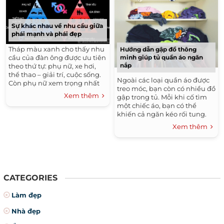
Sự khác nhau về nhu cầu giữa
phái mạnh và phái đẹp
Tháp màu xanh cho thấy nhu
Hướng dẫn gập đồ thông
cầu của đàn ông được ưu tiên
minh giúp tủ quần áo ngăn
nắp
theo thứ tự: phụ nữ, xe hơi,
thể thao – giải trí, cuộc sống.
Ngoài các loại quần áo được
Còn phụ nữ xem trọng nhất
treo móc, bạn còn có nhiều đồ
là: tình yêu, gia đình, cảm xúc
Xem thêm
gập trong tủ. Mỗi khi cố tìm
và cuộc sống.
một chiếc áo, bạn có thể
khiến cả ngăn kéo rối tung.
Xem thêm
CATEGORIES
Làm đẹp
Nhà đẹp