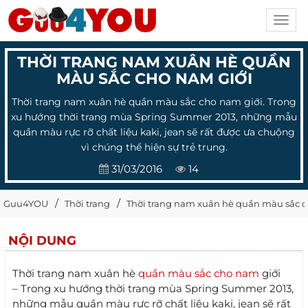
Toggl
navig
THỜI TRANG NAM XUÂN HÈ QUẦN
MÀU SẮC CHO NAM GIỚI
Thời trang nam xuân hè quần màu sắc cho nam giới. Trong
xu hướng thời trang mùa Spring Summer 2013, những mẫu
quần màu rực rỡ chất liệu kaki, jean sẽ rất được ưa chuộng
vì chúng thể hiện sự trẻ trung.
31/03/2016
14
Guu4YOU
Thời trang
Thời trang nam xuân hè quần màu sắc c
NỘI DUNG
Thời trang nam xuân hè
quần màu sắc cho nam
giới
– Trong xu hướng thời trang mùa Spring Summer 2013,
những mẫu quần màu rực rỡ chất liệu kaki, jean sẽ rất