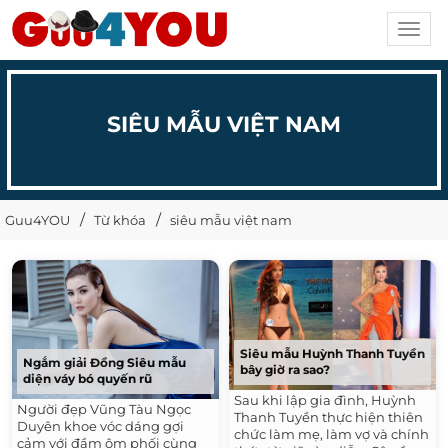
Toggl
navig
SIÊU MẪU VIỆT NAM
Guu4YOU
Từ khóa
siêu mẫu việt nam
Siêu mẫu Huỳnh Thanh Tuyền
Ngắm giải Đồng Siêu mẫu
bây giờ ra sao?
diện váy bó quyến rũ
Sau khi lập gia đình, Huỳnh
Người đẹp Vũng Tàu Ngọc
Thanh Tuyền thực hiện thiên
Duyên khoe vóc dáng gợi
chức làm mẹ, làm vợ và chính
cảm với đầm ôm phối cùng