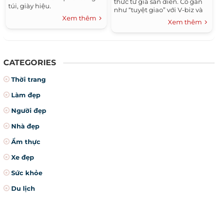
thức từ giã sàn diễn. Cô gần
túi, giày hiệu.
như “tuyệt giao” với V-biz và
rất hiếm hoi Huỳnh Thanh
Xem thêm
Xem thêm
Tuyền mới xuất hiện trong
các sự kiện của công ty nhà
chồng.
CATEGORIES
Thời trang
Làm đẹp
Người đẹp
Nhà đẹp
Ẩm thực
Xe đẹp
Sức khỏe
Du lịch