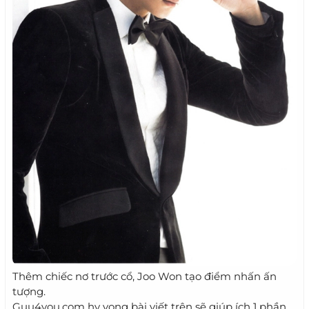
Thêm chiếc nơ trước cổ, Joo Won tạo điểm nhấn ấn
tượng.
Guu4you.com hy vọng bài viết trên sẽ giúp ích 1 phần