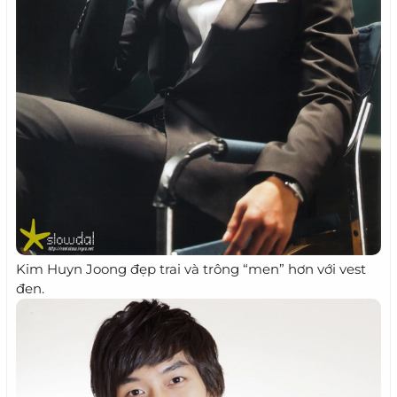
Kim Huyn Joong đẹp trai và trông “men” hơn với vest
đen.