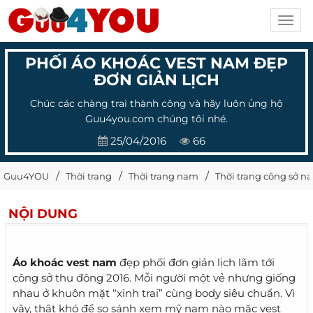
Toggl
navig
PHỐI ÁO KHOÁC VEST NAM ĐẸP
ĐƠN GIẢN LỊCH
Chúc các chàng trai thành công và hãy luôn ủng hộ
Guu4you.com chúng tôi nhé.
25/04/2016
66
Guu4YOU
Thời trang
Thời trang nam
Thời trang công sở n
NỘI DUNG
Áo khoác vest nam
đẹp phối đơn giản lịch lãm tới
công sở thu đông 2016. Mỗi người một vẻ nhưng giống
nhau ở khuôn mặt “xinh trai” cùng body siêu chuẩn. Vì
vậy, thật khó để so sánh xem mỹ nam nào mặc vest