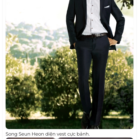
Song Seun Heon diện vest cực bảnh.