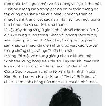
đẹp nhất. Mỗi người một vẻ, ấn tượng và cực kì thu hút.
Xuất hiện long lanh trong các bộ phim thần tượng dài
tập cũng như sân khấu của nhiều chương trình ca
nhạc hoành tráng, các sao nam Hàn sở hữu một lượng
fan hùng hậu và cực kì trung thành.
Vì vậy, xây dựng và giữ gìn hình ảnh với các anh là một
điều vô cùng quan trọng. Khác với phong cách xì-tin,
siêu nhắng các bạn thường thấy trong các bộ phim,
sân khấu ca nhạc, khi diện những bộ vest các “op-pa”
trông chững chạc và người lớn hơn hẳn.
Mỗi người một vẻ nhưng giống nhau ở khuôn mặt
“xinh trai” cùng body siêu chuẩn. Tuy vậy khi mặc vest
không phải ai cũng là “đỉnh của đỉnh” đâu nhé!
Cùng Guu4you.com chúng tôi xem lại hình ảnh của
Kim Bum, Lee Min Ho, Nickhun (2PM) và Bi Rain… và
check xem anh chàng nào mặc vest chuẩn nhất nào!