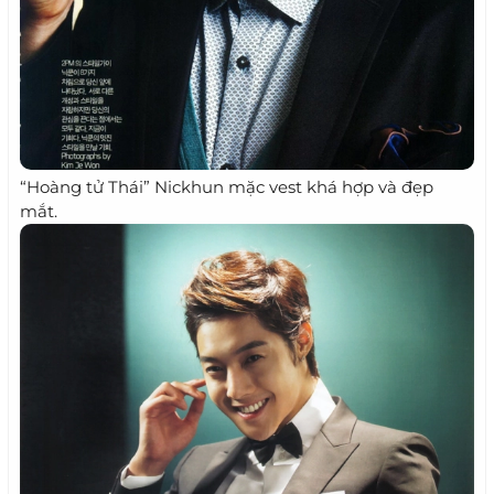
“Hoàng tử Thái” Nickhun mặc vest khá hợp và đẹp
mắt.