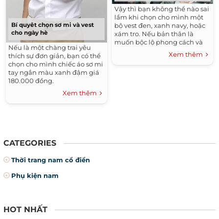
Những Kiểu Tóc Đẹp
Vậy thì bạn không thể nào sai
lầm khi chọn cho mình một
Bí quyêt chọn sơ mi và vest
bộ vest đen, xanh navy, hoặc
cho ngày hè
xám tro. Nếu bản thân là
muốn bộc lộ phong cách và
Nếu là một chàng trai yêu
sự ấn tượng, thì đừng ngần
Xem thêm
thích sự đơn giản, bạn có thể
ngại chọn cho mình những
chọn cho mình chiếc áo sơ mi
gam màu sáng, chất liệu lạ,
tay ngắn màu xanh đậm giá
hay ngay cả hoa văn trên vải
180.000 đồng.
cũng là ý kiến khá hay.
Xem thêm
CATEGORIES
Thời trang nam cổ điển
Phụ kiện nam
HOT NHẤT