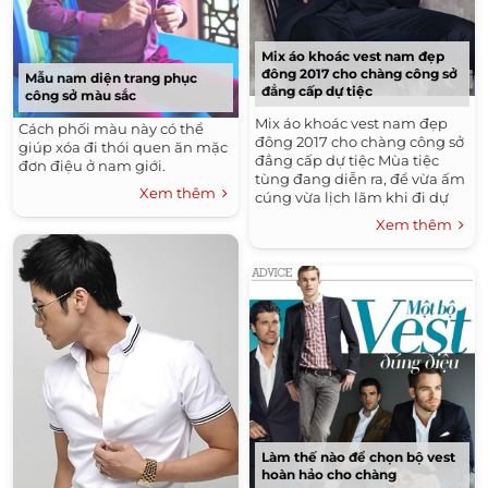
Những Kiểu Nail Đẹp
Tóc Uốn Đẹp
Tóc Ngang Vai Đẹp
Mix áo khoác vest nam đẹp
Bộ Sưu Tập Thời Trang Nam Đẹp
đông 2017 cho chàng công sở
Mẫu nam diện trang phục
đẳng cấp dự tiệc
công sở màu sắc
Áo Thun Nam Đẹp
Tóc Ngắn Ngang Vai Đẹp
Mix áo khoác vest nam đẹp
Cách phối màu này có thể
Kiểu Tóc Nam Đẹp
đông 2017 cho chàng công sở
giúp xóa đi thói quen ăn mặc
đẳng cấp dự tiệc Mùa tiệc
đơn điệu ở nam giới.
Áo Sơ Mi Nữ Công Sở Đẹp Hàn Quốc 2016
tùng đang diễn ra, để vừa ấm
Xem thêm
cúng vừa lịch lãm khi đi dự
Tóc Xoăn Đẹp
tiệc, quý ông nên khoác trên
Xem thêm
Đầm Đẹp - Váy Đẹp Công Sở Hàn Quốc 2016
mình...
Áo Sơ Mi Nam Đẹp
Tóc Tết Đẹp
Áo Khoác Nam Đẹp Hàn Quốc 2015 - 2016 Ấm Áp
Không Lạnh
Tóc Dài Đẹp
Những Kiểu Tóc Nam Đẹp
Tóc Uốn Xoăn Đẹp
Thời Trang Thu Đông Hàn Quốc 2015 - 2016
Tóc Ngắn Đẹp
Thời Trang Hè
Kiểu Tóc Đẹp
Làm thế nào để chọn bộ vest
Thời Trang Nam Hè 2016
Xu Hướng Tóc Đẹp 2016
hoàn hảo cho chàng