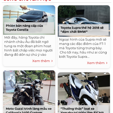
Phiên bản nâng cấp của
Toyota Supra thế hệ 2018 sẽ
Toyota Corolla
“đậm chất BMW“
Mới đây, hãng Toyota chi
Ngoại hình của Supra mới sẽ
nhánh châu Âu đã bất ngờ
mang các đặc điểm của FT-1
tung ra một đoạn phim hoạt
mà Toyota từng trưng bày.
hình bất chấp việc mọi người
Cho tới nay, hầu như ai cũng
đang đổ dồn sự chú ý vào
biết Toyota Supra...
triển lãm Geneva 2015. Trong
Xem thêm
Xem thêm
đoạn video, hãng Toyota chi
nhánh châu Âu đã giới thiệu
các công nghệ an toàn chủ
động tiên tiến mới của mình.
Những công nghệ đều được
lắp trên một mẫu xe mà
nhiều người sau khi xem đã
khẳng định là Toyota Corolla
phiên bản nâng cấp sắp ra
mắt tại thị trường châu Âu
trong thời gian tới.
“Thưởng thức” loạt xe
Moto Guzzi trình làng mẫu xe
Yamaha tại triển lãm EICMA
California 1400 Custom