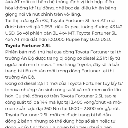
4x4 AT mới có thêm hệ thống định vị tích hợp, điều
hòa không khí tự động, ghế bọc da, điều khiển bằng
giọng nói và nút chỉnh trên vô-lăng.
Tại thị trường Ấn Độ, Toyota Fortuner 3L 4x4 AT mới
được bán với giá 2,658 triệu Rupee, tương đương 43.142
USD. So với phiên bản 3L 4x4 MT, Toyota Fortuner 3L
4x4 AT mới đắt hơn 100.000 Rupee hay 1.623 USD.
Toyota Fortuner 2.5L
Phiên bản mới thứ hai của dòng Toyota Fortuner tại thị
trường Ấn Độ được trang bị động cơ diesel 2,5 lít lấy từ
người anh em Innova. Theo hãng Toyota, đây sẽ là bản
trang bị tiêu chuẩn mới trong dòng Fortuner tại thị
trường Ấn Độ.
Động cơ diesel 2,5 lít mới của Toyota Fortuner tuy lấy từ
Innova nhưng sản sinh công suất và mô-men xoắn lớn
hơn. Cụ thể, động cơ trên Toyota Fortuner 2.5L tạo ra
công suất tối đa 144 mã lực tại 3.400 vòng/phút và mô-
men xoắn cực đại 360 Nm tại 1.600 – 2.800 vòng/phút.
Toyota Fortuner 2.5L mới chỉ được trang bị hệ dẫn
động 2 bánh nhưng có thể dùng hộp số sàn hoặc tự
động 5 cấp tùy chọn. Là phiên bản tiêu chuẩn nên