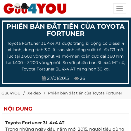
Toggl
navig
PHIÊN BẢN ĐẮT TIỀN CỦA TOYOTA
FORTUNER
Toyota Fortuner 3L 4x4 AT được trang bị động cơ diesel 4
xi-lanh, dung tích 3.0 lít, sản sinh công suất tối đa 171 mã
lực tại 3.600 vòng/phút và mô-men xoắn cực đại 360 Nm
tại 1.400 – 3.200 vòng/phút. So với phiên bản 3L 4x4 MT cũ,
Toyota Fortuner 3L 4x4 AT nặng hơn 30 kg.
27/01/2015
26
Guu4YOU
Xe đẹp
Phiên bản đắt tiền của Toyota Fortuner
NỘI DUNG
Toyota Fortuner 3L 4x4 AT
Trong những ngày đầu năm mới 2015, người tiêu dùng