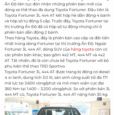
Ấn Độ liên tục đón nhận những phiên bản mới của
dòng xe thể thao đa dụng Toyota Fortuner. Đầu tiên là
Toyota Fortuner 3L 4x4 AT kết hợp hệ dẫn động 4 bánh
và hộp số tự động 5 cấp. Trước đây, Toyota Fortuner tại
thị trường Ấn Độ đã có hộp số tự động nhưng chỉ ở
phiên bản dẫn động 2 bánh.
Theo hãng Toyota, đây là phiên bản cao cấp và đắt tiền
nhất trong dòng Fortuner tại thị trường Ấn Độ. Ngoài
Fortuner 3L 4x4 AT, dòng SUV của
hãng toyota
còn có
các phiên bản khác, bao gồm 4x2 MT, 4x4 MT và 4x2
AT. Tất nhiên, đó là còn chưa kể Toyota Fortuner với bộ
phụ kiện thể thao TRD Sportivo.
Toyota Fortuner 3L 4x4 AT được trang bị động cơ diesel
4 xi-lanh, dung tích 3.0 lít, sản sinh công suất tối đa 171
mã lực tại 3.600 vòng/phút và mô-men xoắn cực đại
360 Nm tại 1.400 – 3.200 vòng/phút. So với phiên bản 3L
4x4 MT cũ, Toyota Fortuner 3L 4x4 AT nặng hơn 30 kg.