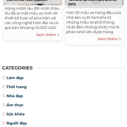
2013
Hãng môtô lâu đời nhất châu
Hơn 20 mẫu xe hàng đầu của
Âu đã ra mắt mẫu xe mới với
nhà sản xuất Yamaha từ
thiết kế hoài cổ pha trộn với
những mẫu xe phổ thông
các công nghệ hiện đại và có
nhất đến những chiếc mô tô
giá bán khoảng 15.000 USD
phân khối lớn được hãng
tại Mỹ. Moto Guzzi, với lịch sử
Xem thêm
đem tới triển lãm...
ra đời từ...
Xem thêm
CATEGORIES
Làm đẹp
Thời trang
Nhà đẹp
Ẩm thực
Sức khỏe
Người đẹp