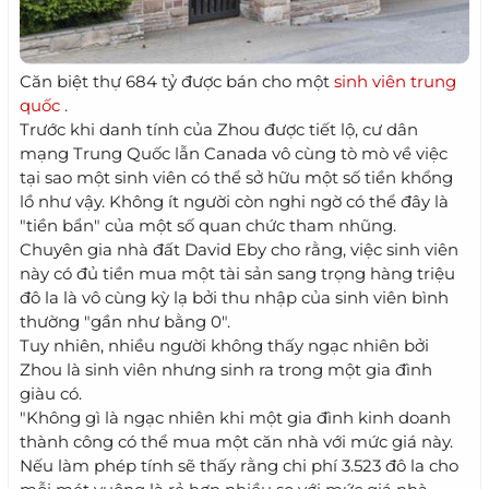
Căn biệt thự 684 tỷ được bán cho một
sinh viên trung
quốc
.
Trước khi danh tính của Zhou được tiết lộ, cư dân
mạng Trung Quốc lẫn Canada vô cùng tò mò về việc
tại sao một sinh viên có thể sở hữu một số tiền khổng
lồ như vậy. Không ít người còn nghi ngờ có thể đây là
"tiền bẩn" của một số quan chức tham nhũng.
Chuyên gia nhà đất David Eby cho rằng, việc sinh viên
này có đủ tiền mua một tài sản sang trọng hàng triệu
đô la là vô cùng kỳ lạ bởi thu nhập của sinh viên bình
thường "gần như bằng 0".
Tuy nhiên, nhiều người không thấy ngạc nhiên bởi
Zhou là sinh viên nhưng sinh ra trong một gia đình
giàu có.
"Không gì là ngạc nhiên khi một gia đình kinh doanh
thành công có thể mua một căn nhà với mức giá này.
Nếu làm phép tính sẽ thấy rằng chi phí 3.523 đô la cho