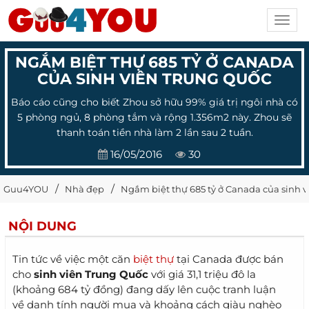
Toggl
navig
NGẮM BIỆT THỰ 685 TỶ Ở CANADA
CỦA SINH VIÊN TRUNG QUỐC
Báo cáo cũng cho biết Zhou sở hữu 99% giá trị ngôi nhà có
5 phòng ngủ, 8 phòng tắm và rộng 1.356m2 này. Zhou sẽ
thanh toán tiền nhà làm 2 lần sau 2 tuần.
16/05/2016
30
Guu4YOU
Nhà đẹp
Ngắm biệt thự 685 tỷ ở Canada của sinh 
NỘI DUNG
Tin tức về việc một căn
biệt thự
tại Canada được bán
cho
sinh viên Trung Quốc
với giá 31,1 triệu đô la
(khoảng 684 tỷ đồng) đang dấy lên cuộc tranh luận
về danh tính người mua và khoảng cách giàu nghèo