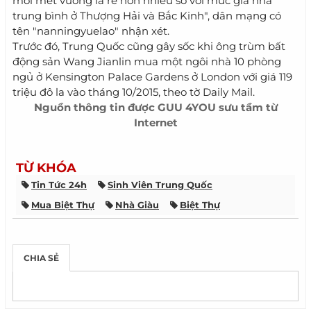
mỗi mét vuông là rẻ hơn nhiều so với mức giá nhà
trung bình ở Thượng Hải và Bắc Kinh", dân mạng có
tên "nanningyuelao" nhận xét.
Trước đó, Trung Quốc cũng gây sốc khi ông trùm bất
động sản Wang Jianlin mua một ngôi nhà 10 phòng
ngủ ở Kensington Palace Gardens ở London với giá 119
triệu đô la vào tháng 10/2015, theo tờ Daily Mail.
Nguồn thông tin được
GUU 4YOU
sưu tầm từ
Internet
TỪ KHÓA
Tin Tức 24h
Sinh Viên Trung Quốc
Mua Biệt Thự
Nhà Giàu
Biệt Thự
CHIA SẺ