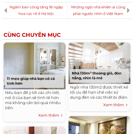
Ngắm ban công tầng 18 ngập
Những ngôi nhà khiến ai cũng
hoa rực rỡ ở Hà Nội
phải ngước nhìn ở Việt Nam
CÙNG CHUYÊN MỤC
Nhà 130m² thoáng gió, đón
nắng, nhìn là mê
11 mẹo giúp nhà bạn có cá
tính hơn
Ngôi nhà 130m2 được thiết kế
tối ưu để hạn chế việc sử
Nếu bạn để ý tới các chi tiết,
dụng đèn và các thiết bị điện.
nơi ở của bạn sẽ tinh tế hơn
mà không cần bỏ quá nhiều
Xem thêm
tiền.
Xem thêm