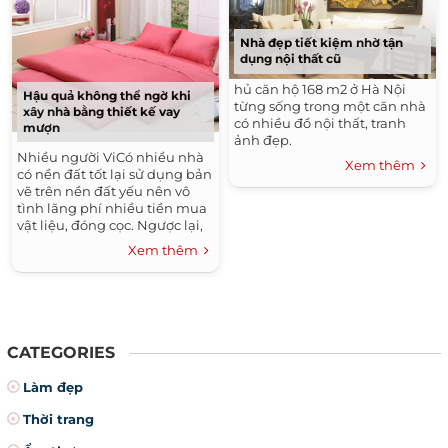
Nhà đẹp tiết kiệm nhờ tận
dụng nội thất cũ
hủ căn hộ 168 m2 ở Hà Nội
Hậu quả không thể ngờ khi
từng sống trong một căn nhà
xây nhà bằng thiết kế vay
có nhiều đồ nội thất, tranh
mượn
ảnh đẹp.
Nhiều người ViCó nhiều nhà
Xem thêm
có nền đất tốt lại sử dụng bản
vẽ trên nền đất yếu nên vô
tình lãng phí nhiều tiền mua
vật liệu, đóng cọc. Ngược lại,
với các khu đất từng là ao hồ,
Xem thêm
nếu không có giải pháp gia
cố chắc chắn, có thể gây sập
nhà.
CATEGORIES
Làm đẹp
Thời trang