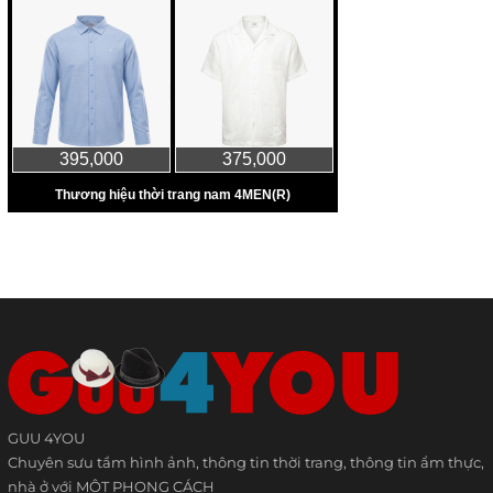
GUU 4YOU
Chuyên sưu tầm hình ảnh, thông tin thời trang, thông tin ẩm thực,
nhà ở với MỘT PHONG CÁCH