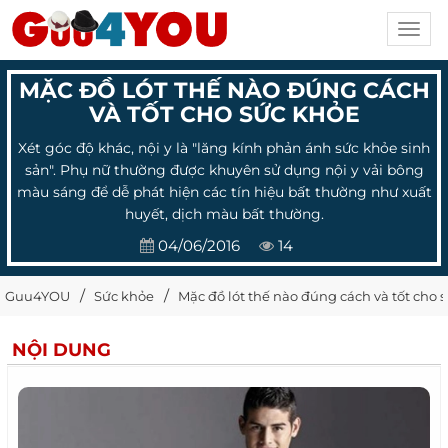
Toggl
navig
MẶC ĐỒ LÓT THẾ NÀO ĐÚNG CÁCH
VÀ TỐT CHO SỨC KHỎE
Xét góc độ khác, nội y là "lăng kính phản ánh sức khỏe sinh
sản". Phụ nữ thường được khuyên sử dụng nội y vải bông
màu sáng để dễ phát hiện các tín hiệu bất thường như xuất
huyết, dịch màu bất thường.
04/06/2016
14
Guu4YOU
Sức khỏe
Mặc đồ lót thế nào đúng cách và tốt cho 
NỘI DUNG