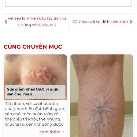
Vết sẹo lõm trên bắp tay trái mà
Cãi nhau với vợ dễ bị bệnh tim
ai cũng có từ đâu ra ?
CÙNG CHUYÊN MỤC
Suy giảm nhận thức vì giun,
sán chó, mèo
Tất nhiên, với sự phát triển
của y học hiện đại, bệnh giun,
sán chó, mèo hoàn toàn có
thể điều trị khỏi, thế nhưng,
thực tế là, bệnh thường được
phát hiện ở giai đoạn muộn
Xem thêm
nên sức khỏe đã bị ảnh