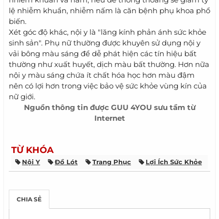
lệ nhiễm khuẩn, nhiễm nấm là căn bệnh phụ khoa phổ
biến.
Xét góc độ khác, nội y là "lăng kính phản ánh sức khỏe
sinh sản". Phụ nữ thường được khuyên sử dụng nội y
vải bông màu sáng để dễ phát hiện các tín hiệu bất
thường như xuất huyết, dịch màu bất thường. Hơn nữa
nội y màu sáng chứa ít chất hóa học hơn màu đậm
nên có lợi hơn trong việc bảo vệ sức khỏe vùng kín của
nữ giới.
Nguồn thông tin được
GUU 4YOU
sưu tầm từ
Internet
TỪ KHÓA
Nội Y
Đồ Lót
Trang Phục
Lợi Ích Sức Khỏe
CHIA SẺ