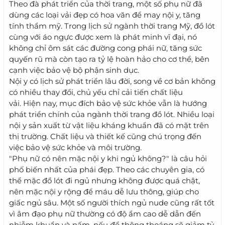
Theo đà phát triển của thời trang, một số phụ nữ đã
dùng các loại vải đẹp có hoa văn để may nội y, tăng
tính thẩm mỹ. Trong lịch sử ngành thời trang Mỹ, đồ lót
cùng với áo ngực được xem là phát minh vĩ đại, nó
không chỉ ôm sát các đường cong phái nữ, tăng sức
quyến rũ mà còn tạo ra tỷ lệ hoàn hảo cho cơ thể, bên
cạnh việc bảo vệ bộ phận sinh dục.
Nội y có lịch sử phát triển lâu đời, song về cơ bản không
có nhiều thay đổi, chủ yếu chỉ cải tiến chất liệu
vải. Hiện nay, mục đích bảo vệ sức khỏe vẫn là hướng
phát triển chính của ngành thời trang đồ lót. Nhiều loại
nội y sản xuất từ vật liệu kháng khuẩn đã có mặt trên
thị trường. Chất liệu và thiết kế cũng chú trọng đến
việc bảo vệ sức khỏe và môi trường.
"Phụ nữ có nên mặc nội y khi ngủ không?" là câu hỏi
phố biến nhất của phái đẹp. Theo các chuyên gia, có
thể mặc đồ lót đi ngủ nhưng không được quá chật,
nên mặc nội y rộng để máu dễ lưu thông, giúp cho
giấc ngủ sâu. Một số người thích ngủ nude cũng rất tốt
vì âm đạo phụ nữ thường có độ ẩm cao dễ dẫn đến
nhiễm khuẩn và nấm, nếu để thông thoáng sẽ giảm tỷ