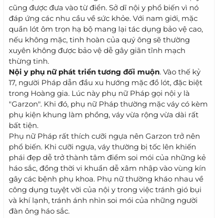
cũng được đưa vào từ điển. Sở dĩ nội y phổ biến vì nó
đáp ứng các nhu cầu về sức khỏe. Với nam giới, mặc
quần lót ôm trọn hạ bộ mang lại tác dụng bảo vệ cao,
nếu không mặc, tinh hoàn của quý ông sẽ thường
xuyên không được bảo vệ dễ gây giãn tĩnh mạch
thừng tinh.
Nội y phụ nữ phát triển tương đối muộn
. Vào thế kỷ
17, người Pháp dẫn đầu xu hướng mặc đồ lót, đặc biệt
trong Hoàng gia. Lúc này phụ nữ Pháp gọi nội y là
"Garzon". Khi đó, phụ nữ Pháp thường mặc váy có kèm
phụ kiện khung làm phồng, váy vừa rộng vừa dài rất
bất tiện.
Phụ nữ Pháp rất thích cưỡi ngựa nên Garzon trở nên
phổ biến. Khi cưỡi ngựa, váy thường bị tốc lên khiến
phái đẹp dễ trở thành tâm điểm soi mói của những kẻ
háo sắc, đồng thời vi khuẩn dễ xâm nhập vào vùng kín
gây các bệnh phụ khoa. Phụ nữ thường kháo nhau về
công dụng tuyệt vời của nội y trong việc tránh gió bụi
và khí lạnh, tránh ánh nhìn soi mói của những người
đàn ông háo sắc.