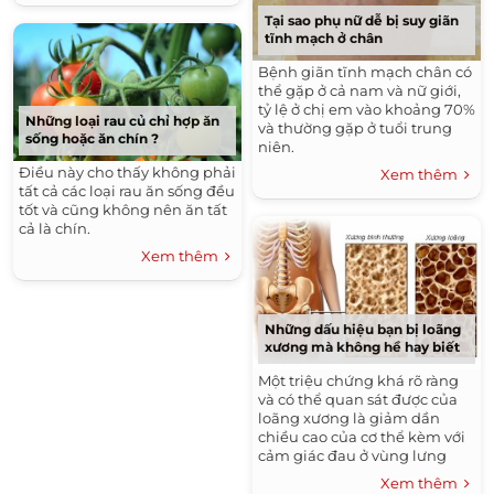
hưởng ít nhiều. Không ít
Tại sao phụ nữ dễ bị suy giãn
những trường hợp còn bị
tĩnh mạch ở chân
động kinh, trí não suy giảm
bởi loài giun, sán này. Thế
Bệnh giãn tĩnh mạch chân có
nên, phòng bệnh vẫn là yếu
thể gặp ở cả nam và nữ giới,
tố cần được ưu tiên hàng đầu
tỷ lệ ở chị em vào khoảng 70%
Những loại rau củ chỉ hợp ăn
với những gia đình đang nuôi
và thường gặp ở tuổi trung
sống hoặc ăn chín ?
chó, mèo hiện nay.
niên.
Điều này cho thấy không phải
Xem thêm
tất cả các loại rau ăn sống đều
tốt và cũng không nên ăn tất
cả là chín.
Xem thêm
Những dấu hiệu bạn bị loãng
xương mà không hề hay biết
Một triệu chứng khá rõ ràng
và có thể quan sát được của
loãng xương là giảm dần
chiều cao của cơ thể kèm với
cảm giác đau ở vùng lưng
(cột sống ngực) và thắt lưng.
Xem thêm
Khi nặng hơn sẽ thấy gù lưng