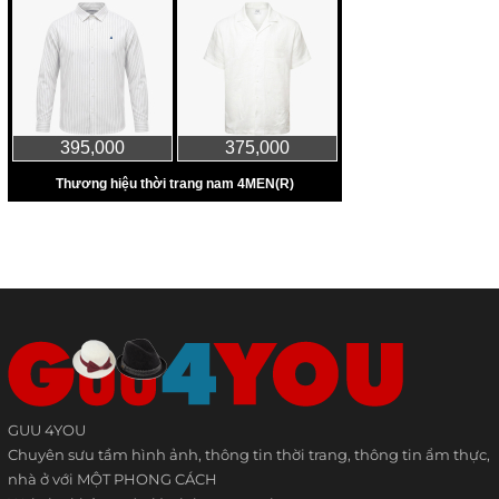
GUU 4YOU
Chuyên sưu tầm hình ảnh, thông tin thời trang, thông tin ẩm thực,
nhà ở với MỘT PHONG CÁCH