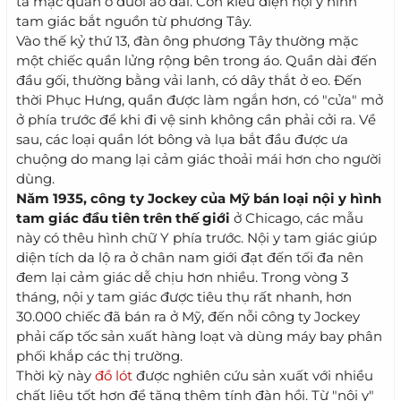
ta mặc quần ở dưới áo dài. Còn kiểu diện nội y hình
tam giác bắt nguồn từ phương Tây.
Vào thế kỷ thứ 13, đàn ông phương Tây thường mặc
một chiếc quần lửng rộng bên trong áo. Quần dài đến
đầu gối, thường bằng vải lanh, có dây thắt ở eo. Đến
thời Phục Hưng, quần được làm ngắn hơn, có "cửa" mở
ở phía trước để khi đi vệ sinh không cần phải cởi ra. Về
sau, các loại quần lót bông và lụa bắt đầu được ưa
chuộng do mang lại cảm giác thoải mái hơn cho người
dùng.
Năm 1935, công ty Jockey của Mỹ bán loại nội y hình
tam giác đầu tiên trên thế giới
ở Chicago, các mẫu
này có thêu hình chữ Y phía trước. Nội y tam giác giúp
diện tích da lộ ra ở chân nam giới đạt đến tối đa nên
đem lại cảm giác dễ chịu hơn nhiều. Trong vòng 3
tháng, nội y tam giác được tiêu thụ rất nhanh, hơn
30.000 chiếc đã bán ra ở Mỹ, đến nỗi công ty Jockey
phải cấp tốc sản xuất hàng loạt và dùng máy bay phân
phối khắp các thị trường.
Thời kỳ này
đồ lót
được nghiên cứu sản xuất với nhiều
chất liệu tốt hơn để tăng thêm tính đàn hồi. Từ "nội y"