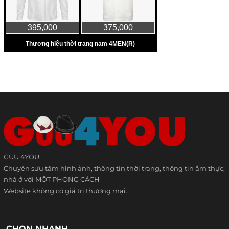
GUU 4YOU
Chuyên sưu tầm hình ảnh, thông tin thời trang, thông tin ẩm thực,
nhà ở với MỘT PHONG CÁCH
Website không có giá trị thương mại.
CHỌN NHANH