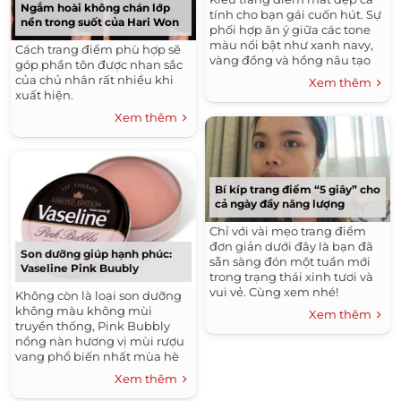
Ngắm hoài không chán lớp
tính cho bạn gái cuốn hút. Sự
nền trong suốt của Hari Won
phối hợp ăn ý giữa các tone
màu nổi bật như xanh navy,
Cách trang điểm phù hợp sẽ
vàng đồng và hồng nâu tạo
góp phần tôn được nhan sắc
vẻ đẹp cá tính cho ‘cửa sổ tâm
của chủ nhân rất nhiều khi
Xem thêm
hồn’.
xuất hiện.
Xem thêm
Bí kíp trang điểm “5 giây” cho
cả ngày đầy năng lượng
Chỉ với vài mẹo trang điểm
đơn giản dưới đây là bạn đã
Son dưỡng giúp hạnh phúc:
sẵn sàng đón một tuần mới
Vaseline Pink Buubly
trong trạng thái xinh tươi và
vui vẻ. Cùng xem nhé!
Không còn là loại son dưỡng
không màu không mùi
Xem thêm
truyền thống, Pink Bubbly
nồng nàn hương vị mùi rượu
vang phổ biến nhất mùa hè
"Rose" với màu hồng nhẹ
Xem thêm
nhàng.