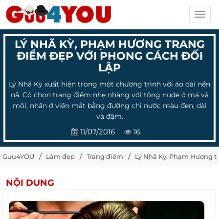
Toggl
navig
LÝ NHÃ KỲ, PHẠM HƯƠNG TRANG
ĐIỂM ĐẸP VỚI PHONG CÁCH ĐỐI
LẬP
Lý Nhã Kỳ xuất hiện trong một chương trình với áo dài nền
nã. Cô chọn trang điểm nhẹ nhàng với tông nude ở má và
môi, nhấn ở viền mắt bằng đường chì nước màu đen, dài
và đậm.
11/07/2016
16
Guu4YOU
Làm đẹp
Trang điểm
Lý Nhã Kỳ, Phạm Hương tr
NỘI DUNG