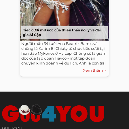
Tiệc cưới mơ ước của thiên thần nội y và đại
gia Ai Cập
Người mẫu 34 tuổi Ana Beatriz Barros và
chồng là Karim El Chiaty tổ chức tiệc cưới tại
hòn đảo Mykonos ở Hy Lạp. Chồng cô là giám
đốc của tập đoàn Travco - một tập đoàn
chuyên kinh doanh về du lịch. Anh là con trai
của chủ tịch tập đoạn Travco. Gia đình của
Xem thêm
Karim còn đồng sở hữu hãng hàng không Air
Arabia Egypt.
GUU 4YOU