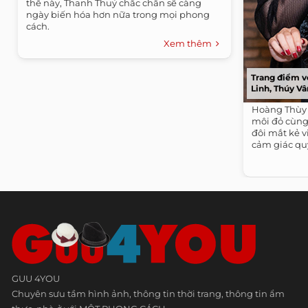
thế này, Thanh Thuỷ chắc chắn sẽ càng
ngày biến hóa hơn nữa trong mọi phong
cách.
Xem thêm
Trang điểm v
Linh, Thúy Vâ
Hoàng Thùy 
môi đỏ cùng
đôi mắt kẻ v
cảm giác quy
GUU 4YOU
Chuyên sưu tầm hình ảnh, thông tin thời trang, thông tin ẩm