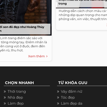
trọng
Hướng dẫn cách chọn màu cà 
những dịp quan trọng cho nam
phỏng vấn, xin việc, thuyết trình,
ới son đỏ đẹp như Hoàng Thùy
n
Linh trang điểm sắc sảo với
 tông móng tay. Điểm nhấn là
iền cong vút ở đuôi, đem đến
ến rũ, thu hút.
Xem thêm
CHỌN NHANH
TỪ KHÓA GUU
Thời trang
Váy đầm nữ
Nhà đẹp
Tóc đẹp
Làm đẹp
Làm đẹp da