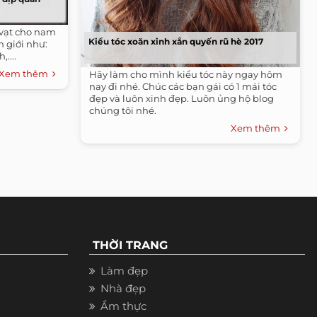
vạt cho nam
Kiểu tóc xoăn xinh xắn quyến rũ hè 2017
 giới như:
....
Xem thêm
Hãy làm cho mình kiểu tóc này ngay hôm
nay đi nhé. Chúc các bạn gái có 1 mái tóc
đẹp và luôn xinh đẹp. Luôn ủng hộ blog
chúng tôi nhé.
Xem thêm
THỜI TRANG
Làm đẹp
Nhà đẹp
Ẩm thực