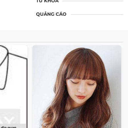
TỪ KHÓA
QUẢNG CÁO
 dịp quan