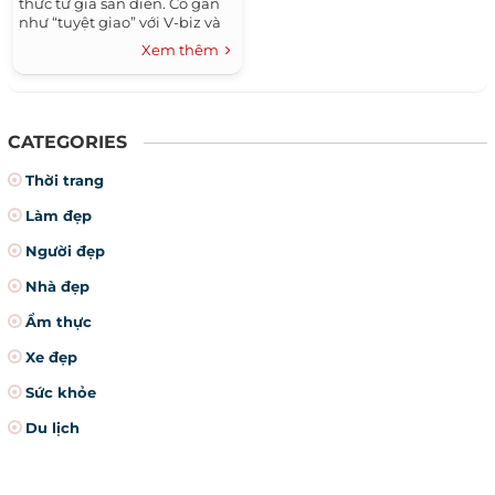
thức từ giã sàn diễn. Cô gần
như “tuyệt giao” với V-biz và
rất hiếm hoi Huỳnh Thanh
Xem thêm
Tuyền mới xuất hiện trong
các sự kiện của công ty nhà
chồng.
CATEGORIES
Thời trang
Làm đẹp
Người đẹp
Nhà đẹp
Ẩm thực
Xe đẹp
Sức khỏe
Du lịch