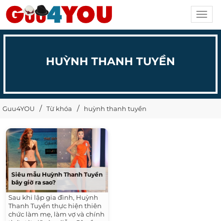
Toggl
navig
HUỲNH THANH TUYỀN
Guu4YOU
Từ khóa
huỳnh thanh tuyền
Siêu mẫu Huỳnh Thanh Tuyền
bây giờ ra sao?
Sau khi lập gia đình, Huỳnh
Thanh Tuyền thực hiện thiên
chức làm mẹ, làm vợ và chính