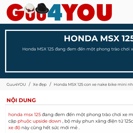
HONDA MSX 125
Honda MSX 125 đang đem đến một phong trào chơi xe
Guu4YOU
Xe đẹp
Honda MSX 125 con xe nake bike mini n
NỘI DUNG
honda msx 125
đang đem đến một phong trào chơi xe mớ
cặp
phuộc upside down
, bộ máy phun xăng điện tử 12
xe độ
này cũng hết sức mới mẻ .