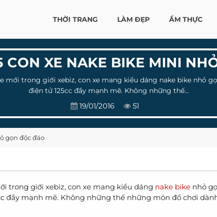
THỜI TRANG
LÀM ĐẸP
ẨM THỰC
 CON XE NAKE BIKE MINI N
 mới trong giới xebiz, con xe mang kiểu dáng nake bike nhỏ g
điện tử 125cc đầy mạnh mẽ. Không những thế...
19/01/2016
51
hỏ gọn độc đáo
i trong giới xebiz, con xe mang kiểu dáng
nake bike
nhỏ gọ
5cc đầy mạnh mẽ. Không những thế những món đồ chơi dàn