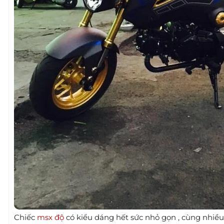
Chiếc
msx độ
có kiểu dáng hết sức nhỏ gọn , cùng nhiều