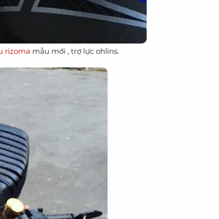
u rizoma
mẫu mới , trợ lực ohlins.