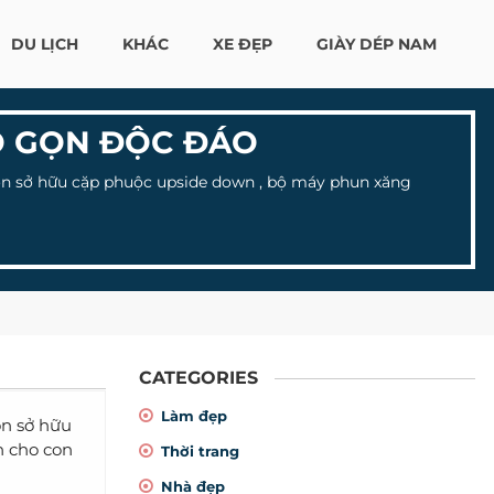
DU LỊCH
KHÁC
XE ĐẸP
GIÀY DÉP NAM
HỎ GỌN ĐỘC ĐÁO
ọn sở hữu cặp phuộc upside down , bộ máy phun xăng
CATEGORIES
Làm đẹp
n sở hữu
h cho con
Thời trang
Nhà đẹp